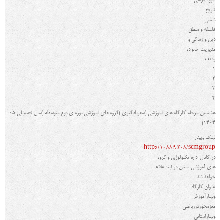
گروه درسي
تاریخ
شیمی
فلسفه و منطق
دین و زندگی و
مدیریت خانواده
رديف
1
2
3
4
هشتمین مرحله کارگاه هاي آموزشی (سفریادگیري )گروه هاي آموزشی دوره ي دوم متوسطه (سال تحصیلی 05-
1404)
لینک وبینار
http://10.88.9.208/semgroup
در کانال اداره تکنولوژی و گروه
های آموزشی استان در ایتا اعلام
خواهد شد
عنوان کارگاه
وبینارآموزش
مغزمحوردرریاضی
وبیناراستانی