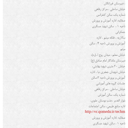
، دبیرستان فرزانگان
خيابان ساحلي ، مركز رفاهي
شماره يك، سالن کنفرانس
صفائیه، اداره آموزش و پرورش
ناحیه 1 ، سالن شهید عسگری
جمکرانی
سالاريه ، فلكه ميثم ، اداره
آموزش و پرورش ناحیه 4 ، سالن
میثم
خيابان معلم ، میدان روح ا...(ره)،
دبيرستان ماندگار امام صادق (ع)
خیابان 20 متری شهید بهشتی،
خیابان شهیدان جعفری نیا ، اداره
آموزش و پرورش ناحیه 3،سالن
جلسات گروه های آموزشی
خيابان ساحلي ، مركز رفاهي
شماره يك، سالن آموزش
بلوار الغدیر ،جنب بوستان علوی،
اداره منابع طبیعی، سالن اجتماعات
http://vc.qomedu.ir/techm
صفائیه ،اداره آموزش و پرورش
ناحیه 1 ، سالن شهید عسگری