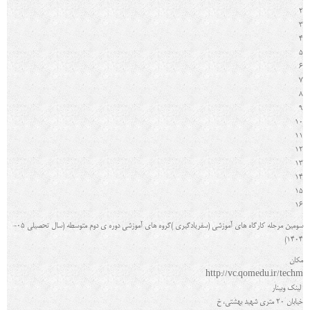
2
3
4
5
6
7
8
9
10
11
12
13
14
15
16
سومین مرحله کارگاه هاي آموزشی (سفریادگیري )گروه هاي آموزشی دوره ي دوم متوسطه (سال تحصیلی 05-
1404)
مکان
http://vc.qomedu.ir/techm
لینک وبینار
خیابان 20 متری شهید بهشتی، خ