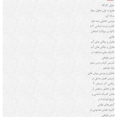
mot2
عنوان کارگاه
طرح به توان تحول سواد
رسانه ای
بررسی تحلیلی نیمه دوم
کتاب زیست شناسی 3 با
تاکید بر سوالات امتحان
نهایی
بحران و چالش های آب
بحران و چالش های آب
تکنیک های مشاهده در
درس پژوهی
تدریس گرامر درس سوم
پایه یازدهم
تحلیل و بررسی روش های
تدریس فصل مشتق در
ریاضی 3 و حسابان 2
نقد و تحلیل سنجش از
بخش «سبک شناسی و
تاریخ ادبیات» در
آزمون‌های نهایی
کاربرد هوش مصنوعی در
درس پژوهی