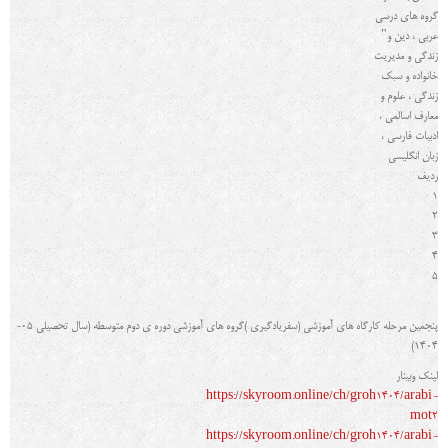
گروه های درسی
عربی ، دین و
"
زندگی و مدیریت
خانواده و سبک
زندگی ، علوم و
معارف اسالمی ،
ادبیات فارسی ،
زبان انگلیسی
رديف
1
2
3
4
5
پنجمین مرحله کارگاه هاي آموزشی (سفریادگیري )گروه هاي آموزشی دوره ي دوم متوسطه (سال تحصیلی 05-
1404)
لینک وبینار
https://skyroom.online/ch/groh1404/arabi-
mot2
https://skyroom.online/ch/groh1404/arabi-