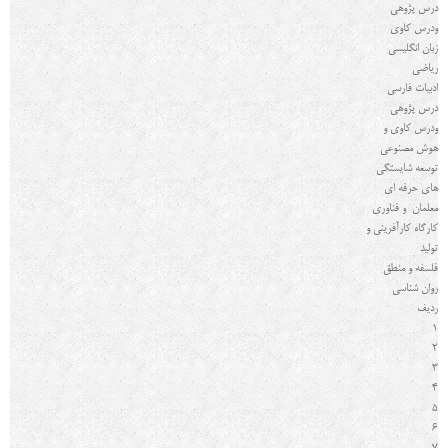
درس پژوهی
ودرس کاوی
زبان انگلیسی
ریاضی
ادبیات فارسی
درس پژوهی
ودرس کاوی و
هوش مصنوعی
توسعه شایستگی
های حرفه ای
معلمان و فناوری
كارگاه کارآفرینی و
توليد
فلسفه و منطق
روان شناسی
رديف
1
2
3
4
5
6