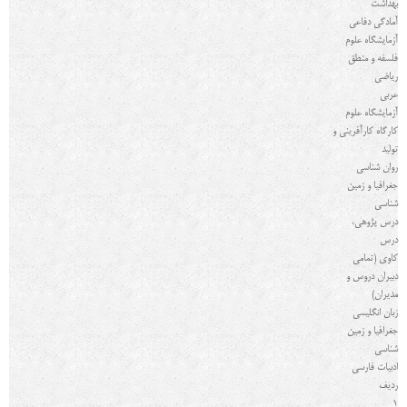
بهداشت
آمادگی دفاعی
آزمايشگاه علوم
فلسفه و منطق
ریاضی
عربی
آزمايشگاه علوم
كارگاه کارآفرینی و
توليد
روان شناسی
جغرافیا و زمین
شناسی
درس پژوهی،
درس
کاوی (تمامی
دبیران دروس و
مدیران)
زبان انگلیسی
جغرافیا و زمین
شناسی
ادبیات فارسی
رديف
1