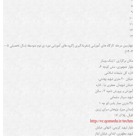
7
8
9
10
11
12
13
چهارمین مرحله کارگاه هاي آموزشی (سفریادگیري )گروه هاي آموزشی دوره ي دوم متوسطه (سال تحصیلی 05-
1404)
مکان برگزاری / لینک وبینار
بلوار جمهوری، نبش کوچه 6،
اداره کل تبلیغات اسلامی
خیابان 20 متری شهید بهشتی،
خیابان شهیدان جعفری نیا ، اداره
آموزش و پرورش ناحیه 3 ، سالن
شهید سردار سلیمانی
45 متری عمار یاسر،کو چه 1
(میدان میر)، پژوهش سرای زرین
اقبال، پلاک 17
http://vc.qomedu.ir/techm
بلوار شهید کریمی، انتهای خیابان
شهید مطهری، ابتدای خیابان ایثار