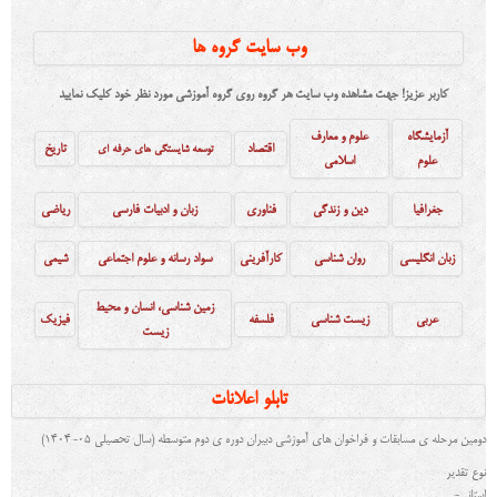
وب سایت گروه ها
کاربر عزیز! جهت مشاهده وب سایت هر گروه روی گروه آموزشی مورد نظر خود کلیک نمایید
آزمایشگاه
علوم و معارف
اقتصاد
تاریخ
توسعه شایستگی های حرفه ای
علوم
اسلامی
جغرافیا
دین و زندگی
فناوری
زبان و ادبیات فارسی
ریاضی
زبان انگلیسی
روان شناسی
کارآفرین
ی
سواد رسانه و علوم اجتماعی
شیمی
زمین شناسی، انسان و محیط
عربی
زیست شناسی
فلسفه
فیزیک
زیست
تابلو اعلانات
دومین مرحله ی مسابقات و فراخوان های آموزشی دبيران دوره ی دوم متوسطه (سال تحصيلی 05-1404)
نوع تقدیر
استانی-