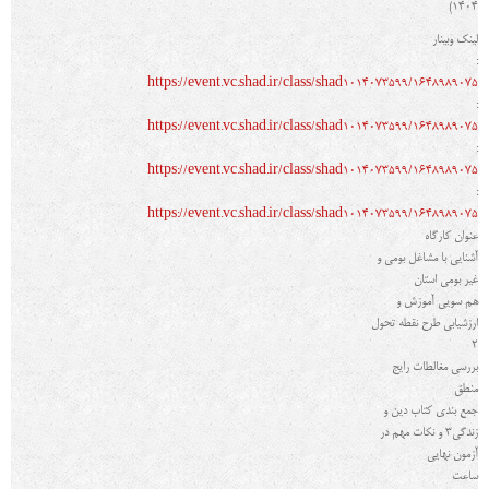
1404)
لینک وبینار
:
https://event.vc.shad.ir/class/shad1014073599/1648989075
:
https://event.vc.shad.ir/class/shad1014073599/1648989075
:
https://event.vc.shad.ir/class/shad1014073599/1648989075
:
https://event.vc.shad.ir/class/shad1014073599/1648989075
عنوان کارگاه
آشنایی با مشاغل بومی و
غیر بومی استان
هم سویی آموزش و
ارزشیابی طرح نقطه تحول
2
بررسی مغالطات رایج
منطق
جمع بندی کتاب دین و
زندگی3 و نکات مهم در
آزمون نهایی
ساعت