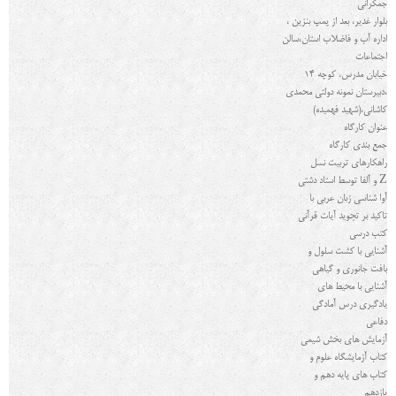
جمکرانی
بلوار غدیر، بعد از پمپ بنزین ،
اداره آب و فاضلاب استان،سالن
اجتماعات
خیابان مدرس، کوچه 14
،دبیرستان نمونه دولتی محمدی
کاشانی،(شهید فهمیده)
عنوان کارگاه
جمع بندی کارگاه
راهکارهای تربیت نسل
Z
و آلفا توسط استاد دشتی
آوا شناسی زبان عربی با
تاکید بر تجوید آیات قرآنی
کتب درسی
آشنایی با کشت سلول و
بافت جانوری و گیاهی
آشنایی با محیط های
یادگیری درس آمادگی
دفاعی
آزمایش های بخش شیمی
کتاب آزمايشگاه علوم و
کتاب های پایه دهم و
یازدهم