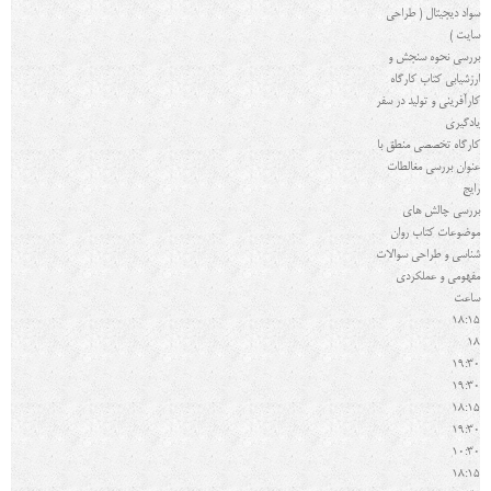
سواد دیجیتال ( طراحی
سایت )
بررسي نحوه سنجش و
ارزشیابی كتاب كارگاه
کارآفرینی و توليد در سفر
يادگيري
کارگاه تخصصی منطق با
عنوان بررسی مغالطات
رایج
بررسی چالش های
موضوعات کتاب روان
شناسی و طراحی سوالات
مفهومی و عملکردی
ساعت
18:15
18
19:30
19:30
18:15
19:30
10:30
18:15