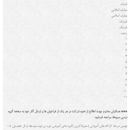
ادبیات
معارف اسلامی
معارف اسلامی
فیزیک
فیزیک
رديف
1
2
3
4
5
6
7
8
9
10
11
***
همکاران محترم جهت اطلاع از نحوه شرکت در هر یک از فراخوان ها و ارسال آثار خود به صفحه گروه
درسی مربوطه مراجعه فرمایید
.
نهمین مرحله کارگاه هاي آموزشی (سفریادگیري )گروه هاي آموزشی دوره ي دوم متوسطه (سال تحصیلی 05-