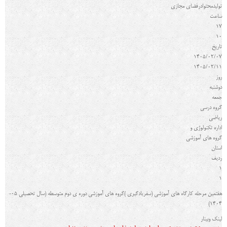
تولیدمحتوادرفضاي مجازي
ساعت
17
10
تاريخ
1405/02/07
1405/02/11
روز
دوشنبه
جمعه
گروه درسي
ریاضی
اداره تکنولوژی و
گروه های آموزشی
استان
رديف
1
1
هفتمین مرحله کارگاه هاي آموزشی (سفریادگیري )گروه هاي آموزشی دوره ي دوم متوسطه (سال تحصیلی 05-
1404)
لینک وبینار