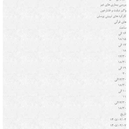
بررسی بیماری های غیر
واگیر دیابت و فشارخون
کارکرد های تربیتی پرسش
های قرآنی
ساعت
16 الی
18/15
17 الی
18
17
30/
18/30
19 الی
20
17/30الی
18/30
10 الی
11
17/30الی
18/30
تاريخ
1405/02/04
1405/02/07