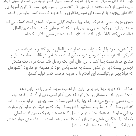
چینی کالاهای مصرفی ساده را با هزینه فرصت بسیار کمتر تولید می کنند. از سوی دیگر
مزیت نسبی ایالات متحده در نیروی کار تخصصی و سرمایه‌بر است. کارگران آمریکایی
کالاهای پیچیده یا فرصت‌های سرمایه‌گذاری را با هزینه فرصت کمتر تولید می کنند.
تئوری مزیت نسبی به درک اینکه چرا حمایت گرایی معمولاً ناموفق است کمک می‌کند.
طرفداران این رویکرد تحلیلی بر این باورند که کشورهایی که در تجارت بین‌الملل
فعالیت می‌کنند قبلاً برای یافتن شرکای با مزیت‌های نسبی تلاش کرده‌اند.
اگر کشوری خود را از یک توافقنامه تجارت بین‌المللی خارج کند و یا
تعرفه های
گمرکی
بالا توسط دولت وضع شود ممکن است به منافعی در قالب ایجاد مشاغل و
صنایع جدید دست پیدا کند. با این حال، این یک راه‌حل بلند مدت برای یک مشکل
تجاری نیست زیرا آن کشور نسبت به همسایگان خود در مضیقه خواهد بود (کشورهایی
که قبلاً بهتر می‌توانستند این اقلام را با هزینه فرصت کمتر تولید کنند).
هنگامی که دیوید ریکاردو برای اولین بار اهمیت مزیت نسبی را در اوایل دهه
1800 نشان داد، او مشکلی را حل کرد که حتی آدام اسمیت نیز از آن فرار کرده بود.
مزیت نسبی توضیح می‌دهد که چرا یک کشور ممکن است چیزی را تولید و صادر کند
که شهروندان آن در مقایسه مستقیم با شهروندان یک کشور دیگر در تولید آن مهارت
چندانی ندارند! (به عنوان مثال، در چند سال گذشته، هند به یک تامین‌کننده اصلی
خدمات پاسخگویی تلفنی برای بازار آمریکا تبدیل شده است، با اینکه حتی مهارت‌های
زبان انگلیسی آنها در حد استاندارد نیست.)