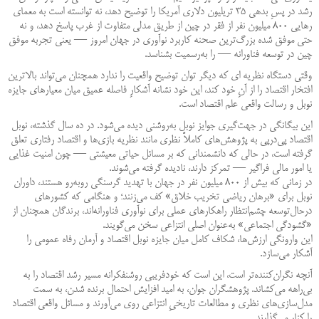
رشد در پسِ بدهی ۳۵ تریلیون دلاری آمریکا را توضیح دهد، نه توانسته است به معمای
رهایی ۸۰۰ میلیون نفر از فقر در چین از طریق مدلی متفاوت از غرب پاسخ دهد، و نه
حتی موفق شده بزرگ‌ترین صحنه‌ کاربرد نوآوری در جهان امروز — یعنی تجربه‌ موفق
چین در توسعه‌ فناورانه — را به‌رسمیت بشناسد.
وقتی دستگاه نظریه ای که دیگر توان توضیح واقعیت را ندارد همچنان می‌تواند بالاترین
افتخار اقتصاد را از آنِ خود کند، این خود نشانه‌ آشکارِ فاصله‌ عمیق میان معیارهای جایزه‌
نوبل و رسالت واقعی علم اقتصاد است.
این بیگانگی در جهت‌گیری جوایز نوبل به‌روشنی دیده می‌شود. در ده سال گذشته، نوبل
اقتصاد پی‌درپی به پژوهش‌های کاملاً نظری مانند نظریه‌ بازی‌ها و اقتصاد رفتاری تعلق
گرفته است، در حالی که دانشمندانی که بر مسائل حیاتی معیشتی — چون امنیت غذایی
یا امور مالی فراگیر — تمرکز دارند، نادیده گرفته می‌شوند.
در زمانی که بیش از ۸۰۰ میلیون نفر در جهان با تهدید گرسنگی روبه‌رو هستند، داوران
نوبل برای «برهان ریاضی تخریب خلاق» کف می‌زنند؛ و هنگامی که کشورهای
درحال‌توسعه چشم‌انتظار راهکارهای عملی برای نوآوری فناورانه‌اند، برندگان همچنان از
«گشودگی اجتماعی» به‌عنوان اصلی انتزاعی سخن می‌گویند.
این وارونگی ارزش‌ها، شکاف کامل میان جایزه‌ نوبل اقتصاد و آرمان رفاه عمومی را
آشکار می‌سازد.
آنچه نگران‌کننده‌تر است، این است که خودفریبی روشنفکرانه مسیر رشد اقتصاد را به
بی‌راهه می‌کشاند. پژوهشگران جوان، به امید افزایش احتمال برنده شدن، به سمت
مدل‌سازی‌های نظری و مطالعات تاریخیِ انتزاعی روی می‌آورند و مسائل واقعی اقتصاد
را کنار می‌گذارند.