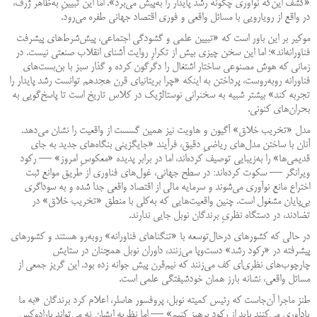
«کشف این‌که نوآوری چگونه رشد پایدار را به‌پیش می‌برد». اما این تبیینِ به‌ظاهر ژرف،
در واقع از رویارویی با مسائل واقعی و فوری اقتصاد جهانی طفره می‌رود.
موکیر بر این باور است که «تبیین علمی و گشودگی اجتماعی، پیش‌شرط‌های پیشرفت
فناورانه‌اند»؛ اما این سخن چیزی بیش از تکرارِ روایت آشنای انقلاب صنعتی نیست. در
زمانی که هوش مصنوعی ساختار اشتغال را دگرگون کرده و گذار سبز با بن‌بست‌های
فناورانه روبه‌روست، پرداختن به اینکه «چرا بریتانیای قرن هجدهم توانست رشد پایدار را
تجربه کند» بیشتر شبیه به سخنرانی نوستالژیک در کلاس تاریخ است تا پاسخ‌گویی به
بحران‌های کنونی.
مدل «تخریب خلاق» آگیون و هاویت نیز همین گسست از واقعیت را نشان می‌دهد.
آنان با ساختن مدل‌های ریاضیِ دقیق، فرآیند «جایگزینی بنگاه‌های جدید به جای
قدیمی‌ها» را به‌زیبایی توصیف کرده‌اند، اما در برابر پدیده‌ «معکوسِ امروز» — رکود
ویرانگر — سکوت کرده‌اند: در سطح جهانی، غول‌های فناوری از طریق موانع ثبت
اختراع مانع نوآوری می‌شوند و سرمایه‌ مالی از اقتصاد واقعی جدا شده و به سوداگری
بی‌پایان مشغول است. چنین واقعیت‌هایی که به‌کلی با منطق «تخریب خلاق» در
تضادند، در دستگاه نظریِ برندگان نوبل جایی ندارند.
در حالی که کشورهای درحال‌توسعه با «تنگناهای فناورانه» روبه‌رو هستند و کشورهای
پیشرفته در «رکود رشد» دست‌وپا می‌زنند، داوران نوبل همچنان در ستایش
چارچوب‌های نظری‌ای کف می‌زنند که نیم‌قرن پیش جوانه زده بود. این گریز جمعی از
مسائل واقعی، نشانه‌ بارز همان خودشیفتگی علمی است.
طنز ماجرا آن‌جاست که رئیس کمیته‌ نوبل، پروفسور هاسلر، اعلام کرد برندگان «به ما
یادآوری می‌کنند باید از رکود پرهیز کنیم» — اما نظریه‌ ایشان نه می‌تواند پارادوکس