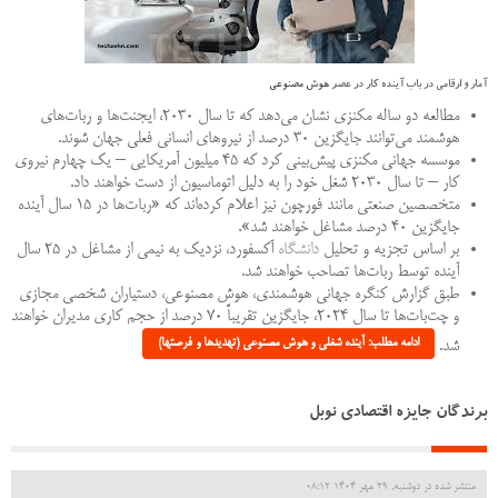
آمار و ارقامی در باب آینده کار در عصر
هوش مصنوعی
مطالعه دو ساله مکنزی نشان می‌دهد که تا سال ۲۰۳۰، ایجنت‌ها و ربات‌های
هوشمند می‌توانند جایگزین ۳۰ درصد از نیروهای انسانی فعلی جهان شوند.
موسسه جهانی مکنزی پیش‌بینی کرد که ۴۵ میلیون آمریکایی – یک چهارم نیروی
کار – تا سال ۲۰۳۰ شغل خود را به دلیل اتوماسیون از دست خواهند داد.
متخصصین صنعتی مانند فورچون نیز اعلام کرده‌اند که «ربات‌ها در ۱۵ سال آینده
جایگزین ۴۰ درصد مشاغل خواهند شد».
بر اساس تجزیه و تحلیل
دانشگاه
آکسفورد، نزدیک به نیمی از مشاغل در ۲۵ سال
آینده توسط ربات‌ها تصاحب خواهند شد.
طبق گزارش کنگره جهانی هوشمندی، هوش مصنوعی، دستیاران شخصی مجازی
و چت‌بات‌ها تا سال ۲۰۲۴، جایگزین تقریباً ۷۰ درصد از حجم کاری مدیران خواهند
ادامه مطلب: آینده شغلی و هوش مصنوعی (تهدیدها و فرصتها)
شد.
برندگان جایزه اقتصادی نوبل
منتشر شده در دوشنبه, 29 مهر 1404 08:12