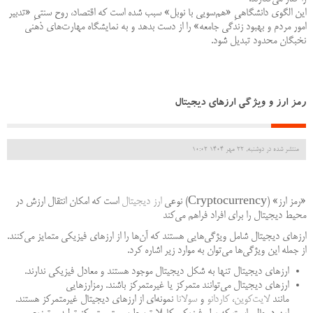
این الگوی دانشگاهیِ «هم‌سویی با نوبل» سبب شده است که اقتصاد، روح سنتیِ «تدبیر
امور مردم و بهبود زندگی جامعه» را از دست بدهد و به نمایشگاه مهارت‌های ذهنی
نخبگان محدود تبدیل شود.
رمز ارز و ویژگی ارزهای دیجیتال
منتشر شده در دوشنبه, 22 مهر 1404 10:02
«رمز ارز» (Cryptocurrency) نوعی
ارز دیجیتال
است که امکان انتقال ارزش در
محیط دیجیتال را برای افراد فراهم می‌کند
ارزهای دیجیتال شامل ویژگی‌هایی هستند که آن‌ها را از ارزهای فیزیکی متمایز می‌کنند.
از جمله این ویژگی‌ها می‌توان به موارد زیر اشاره کرد.
ارزهای دیجیتال تنها به شکل دیجیتال موجود هستند و معادل فیزیکی ندارند.
ارزهای دیجیتال می‌توانند متمرکز یا غیرمتمرکز باشند. رمزارزهایی
مانند
لایت‌کوین
،
کاردانو
و
سولانا
نمونه‌ای از ارزهای دیجیتال غیرمتمرکز هستند.