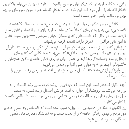
وقتی دستگاه نظریه ای که دیگر توان توضیح واقعیت را ندارد همچنان می‌تواند بالاترین
افتخار اقتصاد را از آنِ خود کند، این خود نشانه‌ آشکارِ فاصله‌ عمیق میان معیارهای جایزه‌
نوبل و رسالت واقعی علم اقتصاد است.
این بیگانگی در جهت‌گیری جوایز نوبل به‌روشنی دیده می‌شود. در ده سال گذشته، نوبل
اقتصاد پی‌درپی به پژوهش‌های کاملاً نظری مانند نظریه‌ بازی‌ها و اقتصاد رفتاری تعلق
گرفته است، در حالی که دانشمندانی که بر مسائل حیاتی معیشتی — چون امنیت غذایی
یا امور مالی فراگیر — تمرکز دارند، نادیده گرفته می‌شوند.
در زمانی که بیش از ۸۰۰ میلیون نفر در جهان با تهدید گرسنگی روبه‌رو هستند، داوران
نوبل برای «برهان ریاضی تخریب خلاق» کف می‌زنند؛ و هنگامی که کشورهای
درحال‌توسعه چشم‌انتظار راهکارهای عملی برای نوآوری فناورانه‌اند، برندگان همچنان از
«گشودگی اجتماعی» به‌عنوان اصلی انتزاعی سخن می‌گویند.
این وارونگی ارزش‌ها، شکاف کامل میان جایزه‌ نوبل اقتصاد و آرمان رفاه عمومی را
آشکار می‌سازد.
آنچه نگران‌کننده‌تر است، این است که خودفریبی روشنفکرانه مسیر رشد اقتصاد را به
بی‌راهه می‌کشاند. پژوهشگران جوان، به امید افزایش احتمال برنده شدن، به سمت
مدل‌سازی‌های نظری و مطالعات تاریخیِ انتزاعی روی می‌آورند و مسائل واقعی اقتصاد
را کنار می‌گذارند.
این الگوی دانشگاهیِ «هم‌سویی با نوبل» سبب شده است که اقتصاد، روح سنتیِ «تدبیر
امور مردم و بهبود زندگی جامعه» را از دست بدهد و به نمایشگاه مهارت‌های ذهنی
نخبگان محدود تبدیل شود.