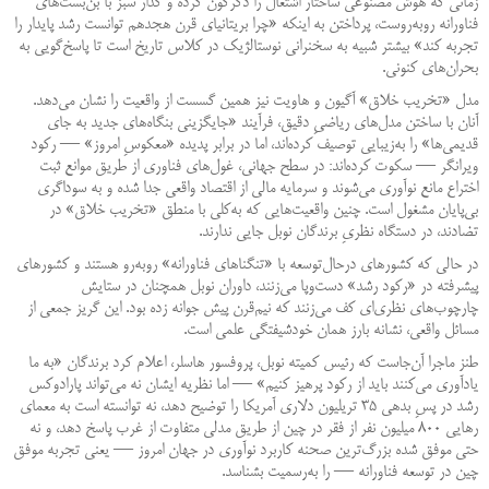
زمانی که هوش مصنوعی ساختار اشتغال را دگرگون کرده و گذار سبز با بن‌بست‌های
فناورانه روبه‌روست، پرداختن به اینکه «چرا بریتانیای قرن هجدهم توانست رشد پایدار را
تجربه کند» بیشتر شبیه به سخنرانی نوستالژیک در کلاس تاریخ است تا پاسخ‌گویی به
بحران‌های کنونی.
مدل «تخریب خلاق» آگیون و هاویت نیز همین گسست از واقعیت را نشان می‌دهد.
آنان با ساختن مدل‌های ریاضیِ دقیق، فرآیند «جایگزینی بنگاه‌های جدید به جای
قدیمی‌ها» را به‌زیبایی توصیف کرده‌اند، اما در برابر پدیده‌ «معکوسِ امروز» — رکود
ویرانگر — سکوت کرده‌اند: در سطح جهانی، غول‌های فناوری از طریق موانع ثبت
اختراع مانع نوآوری می‌شوند و سرمایه‌ مالی از اقتصاد واقعی جدا شده و به سوداگری
بی‌پایان مشغول است. چنین واقعیت‌هایی که به‌کلی با منطق «تخریب خلاق» در
تضادند، در دستگاه نظریِ برندگان نوبل جایی ندارند.
در حالی که کشورهای درحال‌توسعه با «تنگناهای فناورانه» روبه‌رو هستند و کشورهای
پیشرفته در «رکود رشد» دست‌وپا می‌زنند، داوران نوبل همچنان در ستایش
چارچوب‌های نظری‌ای کف می‌زنند که نیم‌قرن پیش جوانه زده بود. این گریز جمعی از
مسائل واقعی، نشانه‌ بارز همان خودشیفتگی علمی است.
طنز ماجرا آن‌جاست که رئیس کمیته‌ نوبل، پروفسور هاسلر، اعلام کرد برندگان «به ما
یادآوری می‌کنند باید از رکود پرهیز کنیم» — اما نظریه‌ ایشان نه می‌تواند پارادوکس
رشد در پسِ بدهی ۳۵ تریلیون دلاری آمریکا را توضیح دهد، نه توانسته است به معمای
رهایی ۸۰۰ میلیون نفر از فقر در چین از طریق مدلی متفاوت از غرب پاسخ دهد، و نه
حتی موفق شده بزرگ‌ترین صحنه‌ کاربرد نوآوری در جهان امروز — یعنی تجربه‌ موفق
چین در توسعه‌ فناورانه — را به‌رسمیت بشناسد.