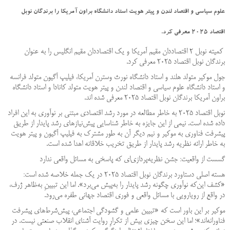
علوم سیاسی و اقتصاد لندن و پیتر هویت استاد دانشگاه براون آمریکا را برندگان نوبل
اقتصاد 2025 معرفی کرد.
کمیته نوبل 2 اقتصاددان مقیم آمریکا و یک اقتصاددان مقیم انگلیس را به عنوان
برندگان نوبل اقتصاد 2025 معرفی کرد.
جول موکیر متولد هلند و استاد دانشگاه نورث وسترن آمریکا، فیلیپ آگیون متولد فرانسه
و استاد دانشگاه علوم سیاسی و اقتصاد لندن و پیتر هویت متولد کانادا و استاد دانشگاه
براون آمریکا برندگان نوبل اقتصاد 2025 معرفی شده اند.
نوبل اقتصاد 2025 به خاطر مطالعه در مورد رشد اقتصادی مبتنی بر نوآوری به این افراد
داده شده است. نیمی از این جایزه به خاطر شناسایی پیش‌نیازهای رشد پایدار از طریق
پیشرفت فناوری به موکیر و نیم دیگر آن به طور مشترک به فیلیپ آگیون و پیتر هویت
به خاطر ارائه نظریه رشد پایدار از طریق تخریب خلاقانه اهدا شده است.
گسست از واقعیت: جشن نظریه‌پردازی‌ای که پاسخی به مسائل واقعی ندارد
هسته‌ اصلی دستاورد برندگان نوبل اقتصاد ۲۰۲۵ در یک جمله خلاصه شده است:
«کشف این‌که نوآوری چگونه رشد پایدار را به‌پیش می‌برد». اما این تبیینِ به‌ظاهر ژرف،
در واقع از رویارویی با مسائل واقعی و فوری اقتصاد جهانی طفره می‌رود.
موکیر بر این باور است که «تبیین علمی و گشودگی اجتماعی، پیش‌شرط‌های پیشرفت
فناورانه‌اند»؛ اما این سخن چیزی بیش از تکرارِ روایت آشنای انقلاب صنعتی نیست. در