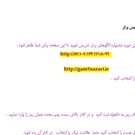
یس برتر
http://87.107.174.171:8099
http://gam2nazari.ir
 انتخاب کنی
د .