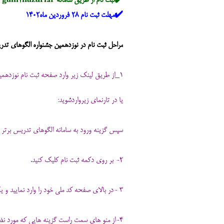
✔️ثبت نام از طریق سامانه gam2nazari.ir
✔️مهلت ثبت نام ۲۸ فروردین ماه۱۴۰۲
‌‌مراحل ثبت نام در نوزدهمین جشنواره الگوهای تدر
1_از طریق لینک زیر وارد صفحه ثبت نام نوزدهمین دوره جشنواره الگوهای برتر تدریس شوید تا این صفحه برای شما ظاهر شود .
یا در تارنمای زیرواردشوید:
سپس گزینه ورود به سامانه الگوهای تدریس برتر را
2- بر روی دکمه ثبت نام کلیک کنید.
3 -در بالای صفحه کد ملی خود را وارد نمایید و یک رمز به دلخواه ثبت کنید و در کادر بالای سمت چپ مجدد همان رمز را وارد نمایید .
4-از منو های سمت راست گزینه هایی که مورد نظر هست را انتخاب کنید حتما علامت تیک یا انتخاب در کنار آن زده شود.