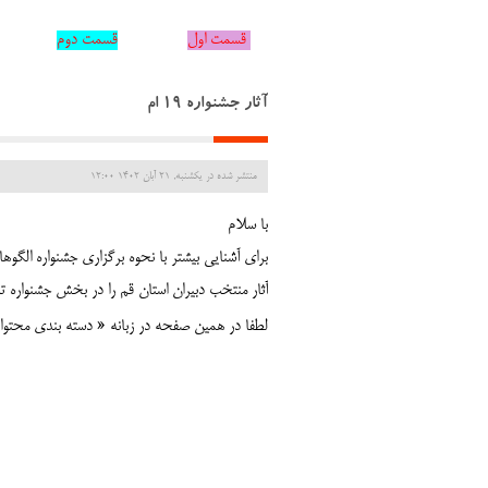
قسمت اول
قسمت دوم
آثار جشنواره 19 ام
منتشر شده در یکشنبه, 21 آبان 1402 12:00
با سلام
برای آشنایی بیشتر با نحوه برگزاری جشنواره الگوه
آثار منتخب
دبیران استان قم را در بخش جشنواره 
لطفا در همین صفحه در زبانه « دسته بندی محتوا
با تش