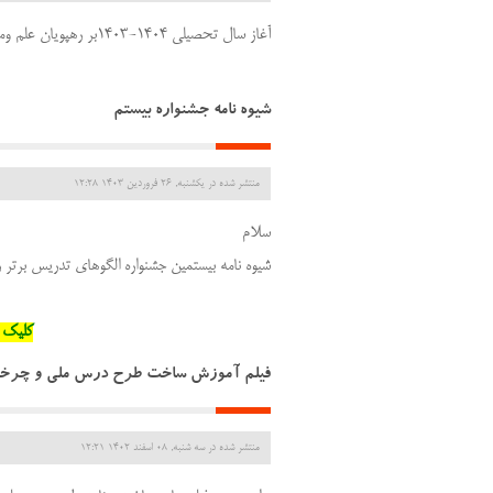
آغاز سال تحصیلی 1404-1403بر رهپویان علم ومعرفت مبارک
شیوه نامه جشنواره بیستم
منتشر شده در یکشنبه, 26 فروردين 1403 12:28
سلام
شیوه نامه بیستمین جشنواره الگوهای تدریس برتر ر
کلیک ک
فیلم آموزش ساخت طرح درس ملی و چرخه ی
منتشر شده در سه شنبه, 08 اسفند 1402 12:21