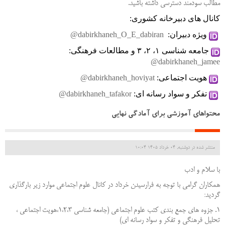
مطالب سودمند دسترسی داشته باشید.
کانال های دبیرخانه کشوری:
 ویژه دبیران: 
@dabirkhaneh_O_E_dabiran
 جامعه شناسی ۱، ۲، ۳ و مطالعات فرهنگی: 
@dabirkhaneh_jamee
 هویت اجتماعی:
@dabirkhaneh_hoviyat
 تفکر و سواد رسانه ای:
@dabirkhaneh_tafakor
محتواهای آموزشی برای آمادگی نهایی
منتشر شده در دوشنبه, 04 خرداد 1405 10:04
با سلام و ادب
همکاران گرامی با توجه به فرارسیدن خرداد در کانال علوم اجتماعی موارد زیر بارگذاری
گردید:
1. جزوه های جمع بندی کتب علوم اجتماعی (جامعه شناسی 1،2،3،هویت اجتماعی ،
تحلیل فرهنگی و تفکر و سواد رسانه ای)