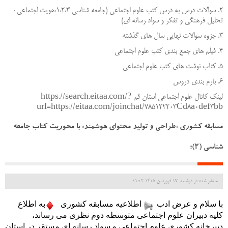
2. سوالات درس به درس کتب علوم اجتماعی (جامعه شناسی 1،2،3،هویت اجتماعی ،
تحلیل فرهنگی و تفکر و سواد رسانه ای)
3. جزوه سوالات نهایی سال های گذشته
4. فیلم های جمع بندی کتب علوم اجتماعی
5. کتاب نوشت های کتب علوم اجتماعی
6. بارم بندی دروس
لینک کانال علوم اجتماعی استان قم https://search.eitaa.com/?
url=https://eitaa.com/joinchat/785122203Cd8a0def3bb
مسابقه کشوری «طراحی و تولید محتوای هوشمند» با محوریت کتاب جامعه
شناسی (۲)؛
منتشر شده در دوشنبه, 17 فروردين 1405 11:02
با سلام و عرض ادب
 اطلاعیه مسابقه کشوری 
به اطلاع 
کلیه دبیران علوم اجتماعی متوسطه دوم نظری می رساند، 
دبیرخانه کشوری علوم اجتماعی و سواد رسانه ای مستقر در استان 