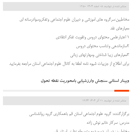
منتشر شده در دوشنبه, 05 اسفند 1404 12:50
مخاطبین:سرگروه های اموزشی و دبیران علوم اجتماعی وتفکروسوادرسانه ای
معیارهای نقد
1 اعتبارعلمی محتوای دروس وتقویت تفکر انتقادی
2سازماندهی وتناسب محتوای دروس
3معیارهای زیبا شناختی ومهارتهای زبانی
برای اطلاع از جزییات شیوه نامه لطفا به کانال علوم اجتماعی استان مراجعه بفرمایید
وبینار استانی سنجش وارزشیابی بامحوریت نقطه تحول
منتشر شده در دوشنبه, 11 آذر 1404 12:34
برگزارگننده: گروه علوم اجتماعی استان قم باهمکاری گروه روانشناسی
مدرس: سرکار خانم نوش زاده
مخاطبین: دبیران دوره دوم متوسطه نظری استان قم