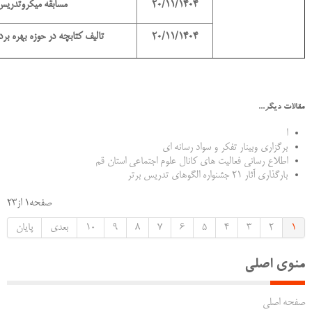
20/11/1404
مسابقه میکروتدریس کتاب های جامع
20/11/1404
تالیف کتابچه در حوزه بهره بر
مقالات دیگر...
ا
برگزاری وبینار تفکر و سواد رسانه ای
اطلاع رسانی فعالیت های کانال علوم اجتماعی استان قم
بارگذاری آثار 21 جشنواره الگوهای تدریس برتر
صفحه1 از23
1
2
3
4
5
6
7
8
9
10
بعدی
پایان
منوی اصلی
صفحه اصلی