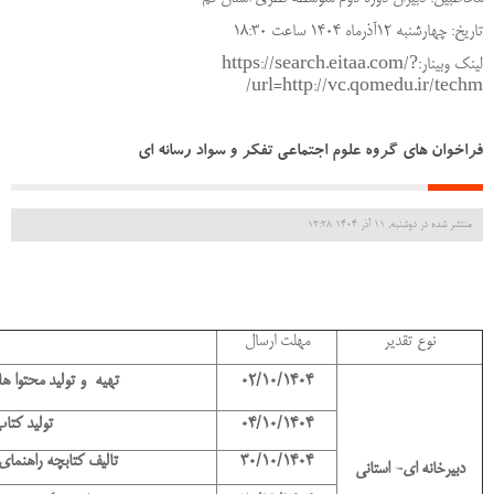
تاریخ: چهارشنبه 12آذرماه 1404 ساعت 18:30
لینک وبینار:https://search.eitaa.com/?
url=http://vc.qomedu.ir/techm/
فراخوان های گروه علوم اجتماعی تفکر و سواد رسانه ای
منتشر شده در دوشنبه, 11 آذر 1404 12:28
نوع تقدیر
مهلت ارسال
02/10/1404
تهیه و تولید محتوا
04/10/1404
تولید کتاب نوشت جا
30/10/1404
تالیف کتابچه راهنما
دبیرخانه ای- استانی