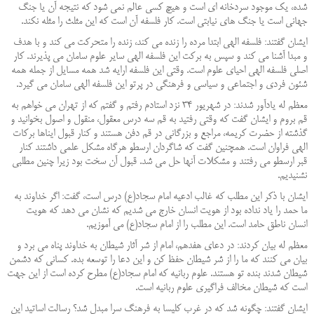
شده، یک موجود سردخانه ای است و هیچ کسی عالم نمی شود که نتیجه آن یا جنگ
جهانی است یا جنگ های نیابتی است. کار فلسفه آن است که این مثلث را مثله نکند.
ایشان گفتند: فلسفه الهی ابتدا مرده را زنده می کند، زنده را متحرکت می کند و با هدف
و مبدا آشنا می کند و سپس به برکت این فلسفه الهی سایر علوم سامان می پذیرند. کار
اصلی فلسفه الهی احیای علوم است. وقتی این فلسفه ارایه شد همه مسایل از جمله همه
شئون فردی و اجتماعی و سیاسی و فرهنگی در پرتو این فلسفه الهی سامان می گیرد.
معظم له یادآور شدند: در شهریور
۳۴
نزد استادم رفتم و گفتم که از تهران می خواهم به
قم بروم و ایشان گفت که وقتی رفتید به قم سه درس معقول، منقول و اصول بخوانید و
گذشته از حضرت کریمه، مراجع و بزرگانی در قم دفن هستند و کنار قبول ایناها برکات
الهی فراوان است. همچنین گفت که شاگردان ارسطو هرگاه مشکل علمی داشتند کنار
قبر ارسطو می رفتند و مشکلات آنها حل می شد. قبول آن سخت بود زیرا چنین مطلبی
نشنیدیم.
ایشان با ذکر این مطلب که غالب ادعیه امام سجاد(ع) درس است، گفت: اگر خداوند به
ما حمد را یاد نداده بود از هویت انسان خارج می شدیم که نشان می دهد که هویت
انسان ناطق حامد است. این مطلب را از امام سجاد(ع) می آموزیم.
معظم له بیان کردند: در دعای هفدهم، امام از شر آثار شیطان به خداوند پناه می برد و
بیان می کنند که ما را از شر شیطان حفظ کن و این دعا را توسعه بده. کسانی که دشمن
شیطان شدند بنده تو هستند. علوم ربانیه که امام سجاد(ع) مطرح کرده است از این جهت
است که شیطان مخالف فراگیری علوم ربانیه است.
ایشان گفتند: چگونه شد که در غرب کلیسا به فرهنگ سرا مبدل شد؟ رسالت اساتید این