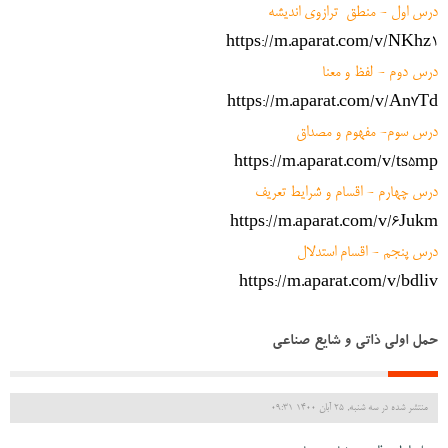
درس اول - منطق ترازوی اندیشه
https://m.aparat.com/v/NKhz1
درس دوم - لفظ و معنا
https://m.aparat.com/v/An7Td
درس سوم- مفهوم و مصداق
https://m.aparat.com/v/ts5mp
درس چهارم - اقسام و شرایط تعریف
https://m.aparat.com/v/6Jukm
درس پنجم - اقسام استدلال
https://m.aparat.com/v/bdliv
حمل اولی ذاتی و شایع صناعی
منتشر شده در سه شنبه, 25 آبان 1400 09:31