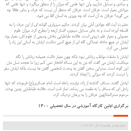
و مبادی و مسایل نداریم، ولی تنها علمی که میزان را از منطق میگیرد و تنها علمی که
میزانش معیار است، عرفان است. عرفان که منتظر آن نیست که عرف و بنای عقلا چه
می گوید؟ عرفان به آن است که چه چیزی به انسان القا می شود.
حضرت آیت الله جوادی آملی بیان کردند: حکیم سبزواری گوشه ای از این حرف را به
فلسفه آورده است و به جای مسایل سینوی، افسار اربعه را مطرح کرد. میزان علوم
حصولی و معیار علم درونی است. علامه طباطبایی بخش وسیعی از علوم اش، معیار بود.
ایشان در هیچ حادثه غمناکی، گله ای از هیچ کسی نداشت. ایشان به آسانی این راه را
تحمل می کرد.
ایشان با مشقت مواظب زبانش نبود بلکه چون معیار داشت همیشه زبانش را نگه
میداشت. ایشان می گفت که من به این مساله افتخار نمی کنم زیرا ما هجده نسل مان
این گونه است. صدرایی سخن گفتن به وحدت شخصی گفتن ها نیست، بلکه ایشان سفر
را درست کردند که میزانی را ایجاد کردند.
ایشان گفتند: مسافر، گذشته از زاد، نیازمند راحله است. امام عسکری(ع) فرمودند که تنها
راحل ای که مسافر را به مقصد می رساند، نماز شب است. علامه طباطبایی چنین بودند.
مرحوم صدرالمتالهین عرفان را به برهان نزدیک کرد.
برگزاری اولین کارگاه آموزشی در سال تحصیلی 1400
منتشر شده در یکشنبه, 07 آذر 1400 10:02