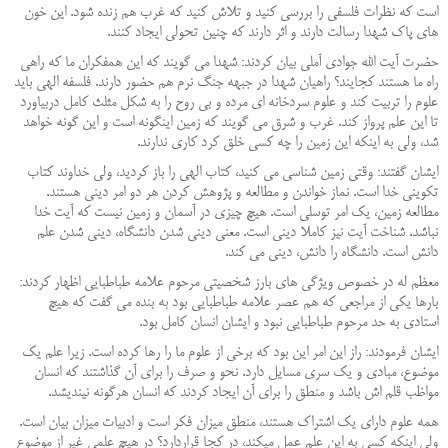
است که نظرات فلسفی را بررسی کنید و تلاش کنید که غرب هم زنده شود. این خون
های پاک شهدا رسالت دارند و اثر دارند که چنین تحولی ایجاد کنند.
حضرت آیت الله جوادی آملی بیان کردند: شهدا می گویند که این همفکران ما که راهی
راه ما هستند کجایند؟ راهیان شهدا در جبهه جنگ نرم هم حضور دارند. فلسفه الهی باید
علوم را تربیت کند و علوم سردخانه ای مرده و بی روح را به شکل مثلث کامل دربیاورد
تا این علم پرواز کند. غرب و شرق می گویند که زمین اینگونه است و این گونه خواهد
شد، ولی به اینکه این زمین را چه کسی خلق کرد کاری ندارند.
ایشان گفتند: وقتی زمین شناسی می کنید، کتاب الهی را باز کردید، ولی خداوند کتاب
تکوینی خدا است. نماز خواندن و مطالعه و پژوهش کردن هر دو امر دینی هستند.
مطالعه زمین، یک امر توسلی است. هیچ چیزی در آسمان و زمین نیست که آیت خدا
نباشد. شناخت آیت نیز کاملا دینی است. معنی دینی شدن دانشگاه، دینی شدن علم
دانش است. دانشگاه را دانش، دینی می کند.
معظم له در خصوص ویژگی های بارز شخصیتی مرحوم علامه طباطبایی اظهار کردند:
بارها یکی از مراجعی که هم عصر علامه طباطبایی بود به بنده می گفت که هیچ
استادی به حد مرحوم طباطبایی نبود و ایشان انسان کامل بود.
ایشان فرمودند: راز این امر این بود که برخی از علوم ما را رها کرده است. زیرا علم یک
موضوع، مبادی و یک سری مسایل دارد. نحو و صرف را برای آن گذاشتند که انسان
مواظب قلم اش باشد و منطق را برای آن ایجاد کردند که انسان هرگونه نیندیشد.
همه علوم دارای یک اشتراک هستند، منطق میزان فکر است و ادبیات میزان بیان است.
ولی اینکه کسی به این علم عمل میکند، در کجا قراردارد؟ در هیچ علمی غیر از موضوع