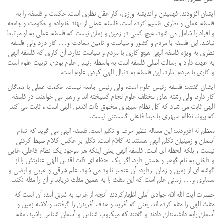
ایشان افزودند: فهمیدن و اندیشه ورزی، کار عقل نظری است. حکمت و فلسفه را به
فلسفه عملی و نظری تقسیم کرده است. فلسفه عملی از نهاد خانواده و حکومت و جامعه
و افراد را شامل می شود. هیچ کسی در زمین و زمان نیست که فلسفه عملی به او مرتبط
نباشد. این فلسفه با مردم و کشور و سیاست و تامین سعادت و
…
کار دارد
ولی فلسفه
نظری به ویژه فلسفه الهی هیچ کاری با مردم و سیاست ندارد. آن کاری که فلسفه الهی
به عهده دارد و رسالت اصلی فلسفه است به واسطه رئیس علوم بودن، تربیت علوم است
و کاری با مردم ندارد. این فلسفه به دنبال الهی کردن علوم است.
ایشان گفتند: فلسفه رئیس علوم است، ولی رئیس جامعه نیست. حکمت عملی با همگان
کار دارد، ولی رشته های مختلف علوم لجام گسیخته اند و رهبر می خواهند. در فلسفه
الهی ثابت می شود که کل نظام سپهری مخلوق ذات اقدس الهی است و ثابت می کند
که پیوند نظام سپهری با مبدا فاعلی گسستنی نیست.
معظم له افزودند: این مساله نظیر حرف و تکلم است. فلسفه الهی می گوید که تمام
آسمان و زمینیان تکلم الهی هستند نه کلام است. تکلم بر عکس کلام ضبط کردنی
نیست و بلکه لحظه ای است. فلسفه الهی یعنی اینکه هر موجود یک نظام فاعلی، غایی
و داخلی به نام گوهر و هستی دارد. اگر یک لحظه ای ذات اقدس الهی عنایتش را از
گوشه ای از زمین و زمان بردارد، آن عنصر نابود می شود. علم شرقی و غربی و ارضی و
سماوی و
…
زمانی علم است که این مثلث را به همین مثلث دریابد و آن را مثله نکند.
حضرت آیت الله الله جوادی آملی اظهارکردند: آنچه از غرب به شرق آمده آن است که
مثلث الهی را مثله کرده اند. یعنی که آفرید و هدف آفریدن را گرفتند و لاشه زمین و
آسمان رابه دانشمندان دادند و گفتند که میکروب شناس و آسمان شناس باشید. مثله