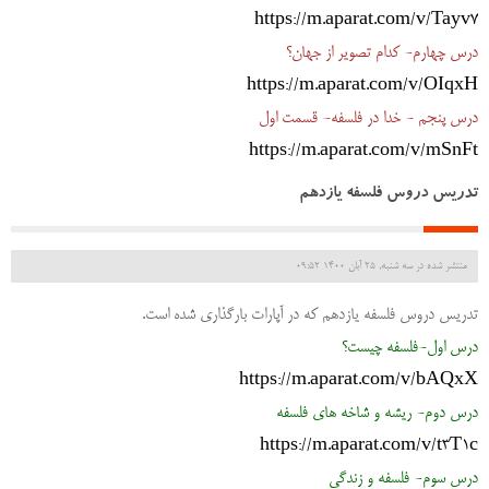
https://m.aparat.com/v/Tayv7
درس چهارم- کدام تصویر از جهان؟
https://m.aparat.com/v/OIqxH
درس پنجم - خدا در فلسفه- قسمت اول
https://m.aparat.com/v/mSnFt
تدریس دروس فلسفه یازدهم
منتشر شده در سه شنبه, 25 آبان 1400 09:52
تدریس دروس فلسفه یازدهم که در آپارات بارگذاری شده است.
درس اول-فلسفه چیست؟
https://m.aparat.com/v/bAQxX
درس دوم- ریشه و شاخه های فلسفه
https://m.aparat.com/v/t3T1c
درس سوم- فلسفه و زندگی