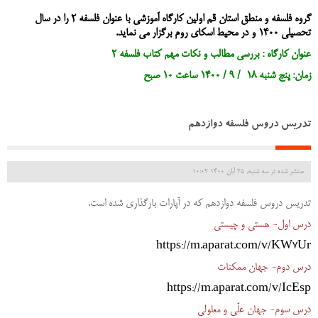
گروه فلسفه و منطق استان قم اولین کارگاه آموزشی با عنوان فلسفه 2 را در سال
تحصیلی 1400 و در محیط اسکای روم برگزار می نماید.
عنوان کارگاه : بررسی مطالب و نکات مهم کتاب فلسفه 2
زمان: پنج شنبه 18 / 9 / 1400 ساعت 10 صبح
تدریس دروس فلسفه دوازدهم
منتشر شده در سه شنبه, 25 آبان 1400 10:02
تدریس دروس فلسفه دوازدهم که در آپارات بارگذاری شده است.
درس اول- هستی و چیستی
https://m.aparat.com/v/KW7Ur
درس دوم- جهان ممکنات
https://m.aparat.com/v/IcEsp
درس سوم- جهان علّی و معلولی