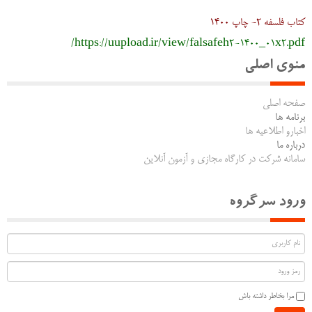
کتاب فلسفه 2- چاپ 1400
https://uupload.ir/view/falsafeh2-1400_01x2.pdf/
منوی اصلی
صفحه اصلی
برنامه ها
اخبارو اطلاعیه ها
درباره ما
سامانه شرکت در کارگاه مجازی و آزمون آنلاین
ورود سرگروه
مرا بخاطر داشته باش