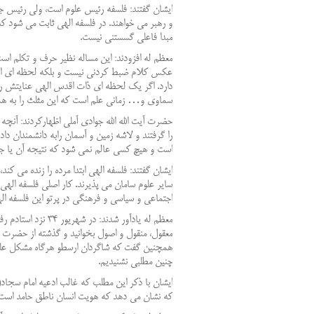
ایشان گفتند: فلسفه رئیس علوم است، ولی رئیس ج
و رهبر می خواهند. در فلسفه الهی ثابت می شود 
مبدا فاعلی گسستنی نیست.
معظم له افزودند: این مساله نظیر حرف و تکلم است
عکس کلام ضبط کردنی نیست و بلکه لحظه ای است.
دارد. اگر یک لحظه ای ذات اقدس الهی عنایتش را 
سماوی و
…
زمانی علم است که این مثلث را به همی
حضرت آیت الله الله جوادی آملی اظهارکردند: آنچه 
را گرفتند و لاشه زمین و آسمان رابه دانشمندان 
است و هیچ کسی عالم نمی شود که نتیجه آن یا جن
ایشان گفتند: فلسفه الهی ابتدا مرده را زنده می ک
سایر علوم سامان می پذیرند. کار اصلی فلسفه اله
اجتماعی و سیاسی و فرهنگی در پرتو این فلسفه ال
معظم له یادآور شدند: در شهریور
۳۴
نزد استادم ر
معقول، منقول و اصول بخوانید و گذشته از حضرت کر
همچنین گفت که شاگردان ارسطو هرگاه مشکل علمی
چنین مطلبی نشنیدیم.
ایشان با ذکر این مطلب که غالب ادعیه امام سجاد(
که نشان می دهد که هویت انسان ناطق حامد است. ا