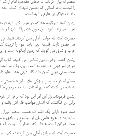
معظم له بیان کردند: در دعای هفدهم، امام از شر آ
را توسعه بده. کسانی که دشمن شیطان شدند بنده ت
مخالف فراگیری علوم ربانیه است.
ایشان گفتند: چگونه شد که در غرب کلیسا به فره
غرب هم زنده شود. این خون های پاک شهدا رسالت د
حضرت آیت الله جوادی آملی بیان کردند: شهدا می گ
هم حضور دارند. فلسفه الهی باید علوم را تربیت کند
غرب و شرق می گویند که زمین اینگونه است و این 
ایشان گفتند: وقتی زمین شناسی می کنید، کتاب اله
هر دو امر دینی هستند. مطالعه زمین، یک امر توس
است. معنی دینی شدن دانشگاه، دینی شدن علم دان
معظم له در خصوص ویژگی های بارز شخصیتی مرحوم
به بنده می گفت که هیچ استادی به حد مرحوم طباطب
ایشان فرمودند: راز این امر این بود که برخی از 
برای آن گذاشتند که انسان مواظب قلم اش باشد و م
همه علوم دارای یک اشتراک هستند، منطق میزان فک
قراردارد؟ در هیچ علمی غیر از موضوع و مبادی و مس
است، عرفان است. عرفان که منتظر آن نیست که عر
حضرت آیت الله جوادی آملی بیان کردند: حکیم سبزو