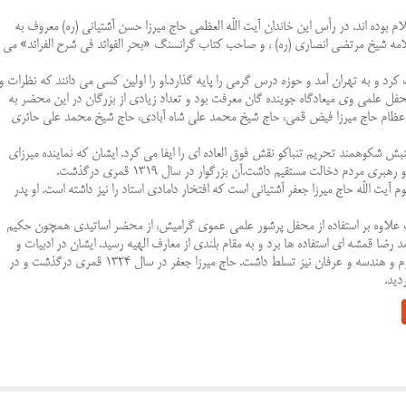
 بوده اند. در رأس این خاندان آیت اللّه العظمی حاج میرزا حسن آشتیانی (ره) معروف به
لامه شیخ مرتضی انصاری (ره) ، و صاحب کتاب گرانسنگ «بحر الفوائد فی شرح الفرائد» می
کرد و به تهران آمد و حوزه درس گرمی را پایه گذارد.او را اولین کسی می دانند که نظرات و
حفل علمی وی میعادگاه جوینده گان معرفت بود و تعداد زیادی از بزرگان در این محضر به
 عظام حاج میرزا فیض قمی، حاج شیخ محمد علی شاه آبادی، حاج شیخ محمد علی حائری
بش شکوهمند تحریم تنباکو نقش فوق العاده ای را ایفا می کرد. ایشان که نماینده میرزای
مردم دخالت مستقیم داشت.آن بزرگوار در سال 1319 قمری درگذشت
.
وم آیت اللّه حاج میرزا جعفر آشتیانی است که افتخار دامادی استاد را نیز داشته است. او پدر
وچک علاوه بر استفاده از محفل پرشور علمی عموی گرامیش، از محضر اساتیدی همچون حکیم
د رضا قمشه ای استفاده ها برد و به مقام بلندی از معارف الهیه رسید. ایشان در ادبیات و
ریاضیات سر آمد علمای عصر خود و به طب و نجوم و هندسه و عرفان نیز تسلط داشت. حاج میرزا جعفر در سال 1324 قمری درگذشت و در
دید.