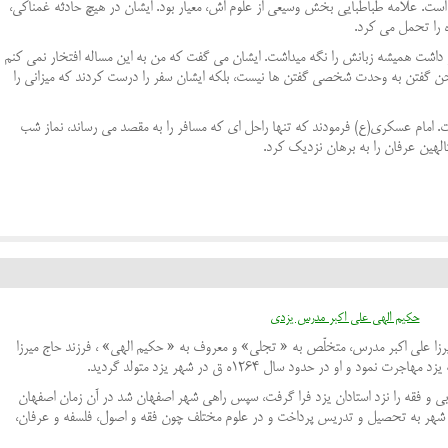
است. علامه طباطبایی بخش وسیعی از علوم اش، معیار بود. ایشان در هیچ حادثه غمناکی،
ه را تحمل می کرد.
 داشت همیشه زبانش را نگه میداشت. ایشان می گفت که من به این مساله افتخار نمی کنم
خن گفتن به وحدت شخصی گفتن ها نیست، بلکه ایشان سفر را درست کردند که میزانی را
 است. امام عسکری(ع) فرمودند که تنها راحل ای که مسافر را به مقصد می رساند، نماز شب
لهین عرفان را به برهان نزدیک کرد.
حکیم الهی علي اكبر مدرس يزدي
میرزا علی اکبر مدرس، متخلّص به « تجلی» و معروف به « حکیم الهی» ، فرزند حاج میرزا
و او در حدود سال 1264ه ق در شهر یزد متولد گردید.
و فقه را نزد استادان یزد فرا گرفت، سپس راهی شهر اصفهان شد در آن زمان اصفهان
 شهر به تحصیل و تدریس پرداخت و در علوم مختلف چون فقه و اصول، فلسفه و عرفان،