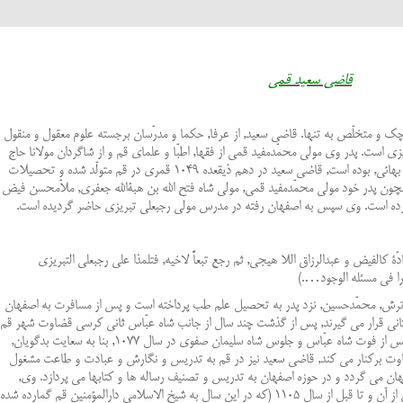
قاضى سعيد قمى
 و متخلّص به تنها. قاضى سعيد, از عرفا, حكما و مدرّسان برجسته علوم معقول و منقول
يزى است. پدر وى مولى محمّدمفيد قمى از فقها, اطبّا و علماى قم و از شاگردان مولانا حاج
حسين يزدى, شارح خلاصه شيخ بهائى و از تلامذه بهائى, بوده است, قاضى سعيد در دهم ذيقعده 1049 قمرى در قم متولّد شده و تحصيلات
همچون پدر خود مولى محمّدمفيد قمى, مولى شاه فتح الله بن هبةالله جعفرى, ملاّمحسن فيض
فر برده است. وى سپس به اصفهان رفته در مدرس مولى رجبعلى تبريزى حاضر گرديده است.
 كالفيض و عبدالرزاق اللا هيجى, ثم رجع تبعاً لاخيه, فتلمذا على رجبعلى التبريزى
ا فى مسئله الوجود….)
رگ ترش, محمّدحسين, نزد پدر به تحصيل علم طب پرداخته است و پس از مسافرت به اصفهان
نى قرار مى گيرند, پس از گذشت چند سال از جانب شاه عبّاس ثانى كرسى قضاوت شهر قم
بدو محوّل مى شود, به قم بازمى گردد, تا اين كه پس از فوت شاه عبّاس و جلوس شاه سليمان صفوى در سال 1077, بنا به سعايت بدگويان,
ضاوت بركنار مى كند, قاضى سعيد نيز در قم به تدريس و نگارش و عبادت و طاعت مشغول
ن كه در اواسط سال 1089 عازم اصفهان مى گردد و در حوزه اصفهان به تدريس و تصنيف رساله ها و كتابها مى پردازد. وى,
دست كم تا سال 1102 در اصفهان مانده است. پس از آن و تا قبل از سال 1105 (كه در اين سال به شيخ الاسلامى دارالمؤمنين قم گمارده شده