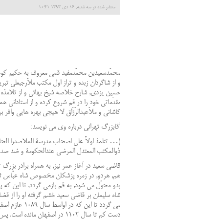
منتشر شده در سه شنبه, 16 دی 1393 10:41
محمّدسعيدبن محمّدمفيد قمى معروف به حكيم كوچك
و از شاگردان زبده و تراز اول مكتب ملاّرجبعلى تبر
مقدّماتى خود را در قم شروع كرده و از استادانى 
كاشانى و ملاّعبدالرّزّاق لا هيجى بهره هايى وا
آقابزرگ تهرانى درباره وى مى نويسد:
(… تتلمذ اولاً على اصحاب مدرسة الملاصدرا الحادّة
ذوالمكتب المعتدل المرضى عندالحكومة و ضد صدر
قاضى سعيد در آغاز عمر نيز, به همراه برادر بز
هم, هردو, در زمره پزشكان مخصوص شاه عبّاس ثا
شاه سليمان بر قاضى سعيد خشم گرفته او را از ق
مى گردد تا اي