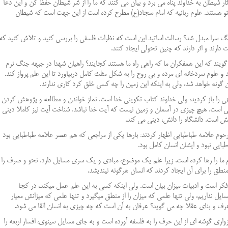
ثار شیطان به خداوند پناه می برد و بیان می کنند که ما را از شر شیطان حفظ کن و این دعا
و هستند. علوم ربانیه که امام سجاد(ع) مطرح کرده است از این جهت است که شیطان
نگ سرا مبدل شد؟ رسالت اساتید این است که نظرات فلسفی را بررسی کنید و تلاش کنید که
ارند و اثر دارند که چنین تحولی ایجاد کنند.
ویند که این همفکران ما که راهی راه ما هستند کجایند؟ راهیان شهدا در جبهه جنگ نرم
 و علوم سردخانه ای مرده و بی روح را به شکل مثلث کامل دربیاورد تا این علم پرواز کند.
گونه خواهد شد، ولی به اینکه این زمین را چه کسی خلق کرد کاری ندارند.
ی را باز کردید، ولی خداوند کتاب تکوینی خدا است. نماز خواندن و مطالعه و پژوهش کردن
لی است. هیچ چیزی در آسمان و زمین نیست که آیت خدا نباشد. شناخت آیت نیز کاملا دینی
ش است. دانشگاه را دانش، دینی می کند.
 علامه طباطبایی اظهار کردند: بارها یکی از مراجعی که هم عصر علامه طباطبایی بود
ایی نبود و ایشان انسان کامل بود.
علوم ما را رها کرده است. زیرا علم یک موضوع، مبادی و یک سری مسایل دارد. نحو و صرف را
نطق را برای آن ایجاد کردند که انسان هرگونه نیندیشد.
ر است و ادبیات میزان بیان است. ولی اینکه کسی به این علم عمل میکند، در کجا
ایل نداریم، ولی تنها علمی که میزان را از منطق میگیرد و تنها علمی که میزانش معیار
ف و بنای عقلا چه می گوید؟ عرفان به آن است که چه چیزی به انسان القا می شود.
اری گوشه ای از این حرف را به فلسفه آورده است و به جای مسایل سینوی، افسار اربعه را