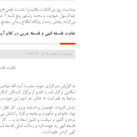
بمناسبت روز بزرگداشت ملاصدرا، نشست علمی«روش ش
می‌گردد. پخش زنده از پایگاه اطلاع رسانی مجم
تفاوت فلسفه الهی و فلسفه غربی در کلام آیت
منتشر شده در یکشنبه, 07 آذر 1400 10:24
تفاوت فلسف
به گزارش خبرگزاری حوزه، حضرت آیت الله جوادی
اسلامی برگزار شد، با تقدیر از برگزار کنندگان ک
مرتبط به علم است نه عامل. هر دوی این حوزه م
ایشان افزودند: فهمیدن و اندیشه ورزی، کار عقل
نهاد خانواده و حکومت و جامعه و افراد را شامل م
مردم و کشور و سیاست و تامین سعادت و
…
کار د
فلسفه الهی به عهده دارد و رسالت اصلی فلسفه است
الهی کردن علوم است.