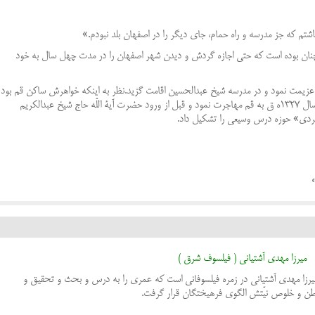
م که جز مدرسه و راه حمام، جای دیگر را در اصفهان بلد نبودم.»
چنان بوده است که حتی اجازه گردش و دیدن شهر اصفهان را در مدت چهل سال به خود
عزیمت نمود و در مدرسه شیخ عبدالحسین اقامت گزید.نظر به اینکه خواهرش ساکن قم بود
و با وساطت وی از قم همسر اختیار نموده بود، در سال 1327ه ق به قم مهاجرت نمود و قبل از ورود حضرت آیة اللّه حاج شیخ عبدالکریم
وجردی» حوزه درس وسیعی را تشکیل داد.
میرزا مهدی آشتیانی ( فيلسوف شرق )
 میرزا مهدی آشتیانی در زمره فیلسوفانی است که عمری را به درس و بحث و تحقیق و
طن و خلوص نیّتش الگوی فرهیختگان قرار گرفت
.