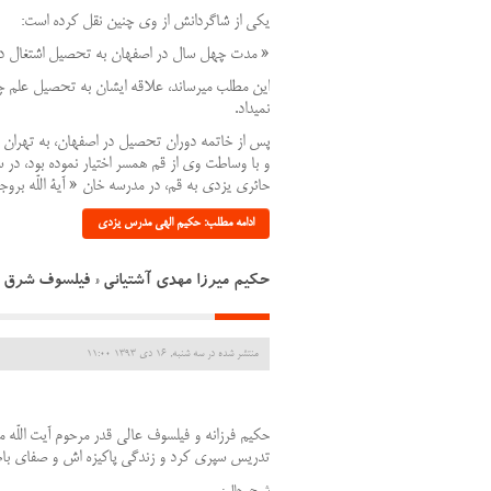
یکی از شاگردانش از وی چنین نقل کرده است:
« مدت چهل سال در اصفهان به تحصیل اشتغال داشت
این مطلب می‏رساند، علاقه ایشان به تحصیل علم 
نمی‏داد.
پس از خاتمه دوران تحصیل در اصفهان، به تهران 
حائری یزدی به قم، در مدرسه خان « آیة اللّه بر
ادامه مطلب: حکیم الهی مدرس یزدی
حکیم میرزا مهدی آشتیانی « فیلسوف شرق »
منتشر شده در سه شنبه, 16 دی 1393 11:00
حکیم فرزانه و فیلسوف عالی قدر مرحوم آیت اللّه
تدریس سپری کرد و زندگی پاکیزه اش و صفای با
شرح حال: