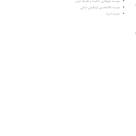
موسسه پژوهشی حکمت و فلسفه ایران
مدرسه غلامحسین ابراهیمی دینانی
مدرسه اسراء