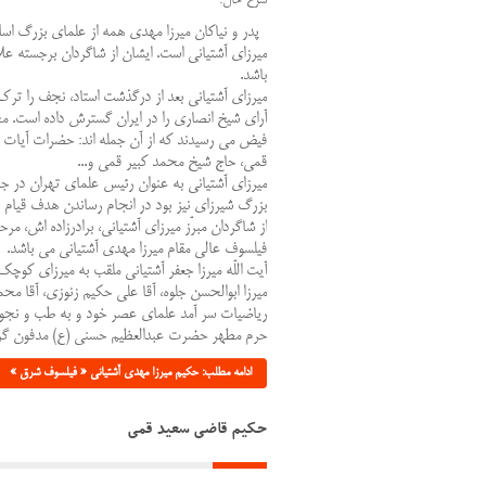
پدر و نیاکان میرزا مهدی همه از علمای بزرگ اسلام
میرزای آشتیانی است. ایشان از شاگردان برجسته ع
باشد
.
میرزای آشتیانی بعد از درگذشت استاد، نجف را ترک 
آرای شیخ انصاری را در ایران گسترش داده است. م
فیض می رسیدند که از آن جمله اند: حضرات آیات
قمی، حاج شیخ محمد کبیر قمی و
...
میرزای آشتیانی به عنوان رئیس علمای تهران در جن
بزرگ شیرزای نیز بود در انجام رساندن هدف قیام و رهبری 
از شاگردان مبرّز میرزای آشتیانی، برادرزاده اش، مرح
فیلسوف عالی مقام میرزا مهدی آشتیانی می باشد
.
آیت اللّه میرزا جعفر آشتیانی ملقب به میرزای ک
میرزا ابوالحسن جلوه، آقا علی حکیم زنوزی، آقا محم
حرم مطهر حضرت عبدالعظیم حسنی (ع) مدفون گر
ادامه مطلب: حکیم میرزا مهدی آشتیانی « فیلسوف شرق »
حکیم قاضی سعید قمی