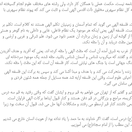
امعه نیست. حکمت عملی با همگان کار دارد، ولی رشته های مختلف علوم لجام گسیخته اند
که کل نظام سپهری مخلوق ذات اقدس الهی است و ثابت می کند که پیوند نظام سپهری با
. فلسفه الهی می گوید که تمام آسمان و زمینیان تکلم الهی هستند نه کلام است. تکلم بر
 فلسفه الهی یعنی اینکه هر موجود یک نظام فاعلی، غایی و داخلی به نام گوهر و هستی
از گوشه ای از زمین و زمان بردارد، آن عنصر نابود می شود. علم شرقی و غربی و ارضی و
ن مثلث دریابد و آن را مثله نکند.
از غرب به شرق آمده آن است که مثلث الهی را مثله کرده اند. یعنی که آفرید و هدف آفریدن
دادند و گفتند که میکروب شناس و آسمان شناس باشید. مثله شده، یک موجود سردخانه ای
گ جهانی است یا جنگ های نیابتی است. کار فلسفه آن است که این مثلث را مثله نکند.
ند، زنده را متحرکت می کند و با هدف و مبدا آشنا می کند و سپس به برکت این فلسفه الهی
ی احیای علوم است. وقتی این فلسفه ارایه شد همه مسایل از جمله همه شئون فردی و
هی سامان می گیرد.
فتم و گفتم که از تهران می خواهم به قم بروم و ایشان گفت که وقتی رفتید به قم سه درس
یمه، مراجع و بزرگانی در قم دفن هستند و کنار قبول ایناها برکات الهی فراوان است.
 داشتند کنار قبر ارسطو می رفتند و مشکلات آنها حل می شد. قبول آن سخت بود زیرا
ع) درس است، گفت: اگر خداوند به ما حمد را یاد نداده بود از هویت انسان خارج می شدیم
ین مطلب را از امام سجاد(ع) می آموزیم.