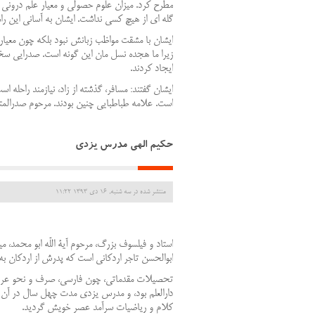
مطرح کرد. میزان علوم حصولی و معیار علم درونی 
گله ای از هیچ کسی نداشت. ایشان به آسانی این را
ایشان با مشقت مواظب زبانش نبود بلکه چون معیار
زیرا ما هجده نسل مان این گونه است. صدرایی س
ایجاد کردند.
ایشان گفتند: مسافر، گذشته از زاد، نیازمند راحله
است. علامه طباطبایی چنین بودند. مرحوم صدرالمتا
حکیم الهی مدرس یزدی
منتشر شده در سه شنبه, 16 دی 1393 11:22
استاد و فیلسوف بزرگ، مرحوم آیة اللّه ابو محمد، 
ابوالحسن تاجر اردکانی است که پدرش از اردکان به یزد مهاجرت نمود 
تحصیلات مقدماتی، چون فارسی، صرف و نحو عربی 
دارالعلم بود، و مدرس یزدی مدت چهل سال در آن
کلام و ریاضیات سرآمد عصر خویش گردید.