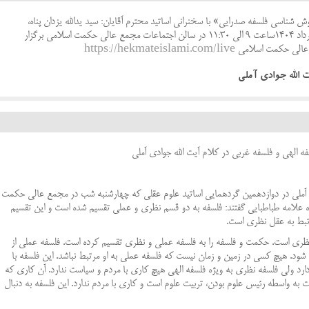
ناسی فلسفه صدرایی» با سخنرانی اساتید محترم آقایان: سید یدالله یزدان پناه،
عبدالرسول عبودیت و محمد رضاپور پنج شنبه 1 خرداد 1404ساعت 9 الی 11:30 در سالن اجتماعات مجمع عالی حکمت اسلامی برگزار
ع عالی حکمت اسلامی
https://hekmateislami.com/live
 الله جوادی آملی
ه الهی و فلسفه غربی در کلام آیت الله جوادی آملی
 آملی در دوازدهمین گردهمایی اساتید علوم عقلی که چهارشنبه شب در مجمع عالی حکمت
نگره علامه طباطبایی گفتند: فلسفه به دو قسم نظری و عملی تقسیم شده است و این تقسیم
رتبط به عقل نظری است
.
 نظری است. حکمت و فلسفه را به فلسفه عملی و نظری تقسیم کرده است. فلسفه عملی از
ی شود. هیچ کسی در زمین و زمان نیست که فلسفه عملی به او مرتبط نباشد. این فلسفه با
ارد
ولی فلسفه نظری به ویژه فلسفه الهی هیچ کاری با مردم و سیاست ندارد. آن کاری که
 به واسطه رئیس علوم بودن، تربیت علوم است و کاری با مردم ندارد. این فلسفه به دنبال