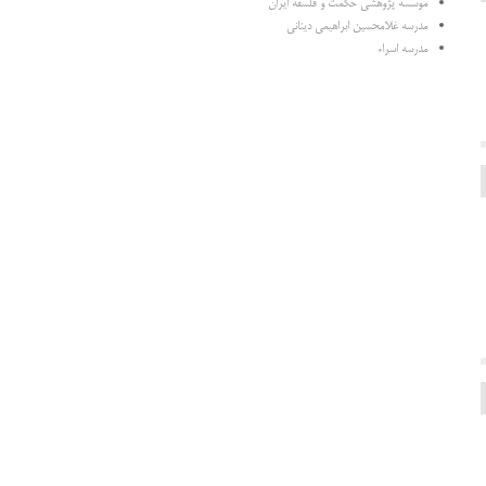
موسسه پژوهشی حکمت و فلسفه ایران
مدرسه غلامحسین ابراهیمی دینانی
مدرسه اسراء