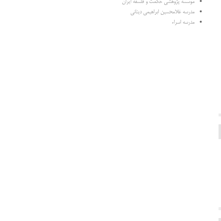
موسسه پژوهشی حکمت و فلسفه ایران
مدرسه غلامحسین ابراهیمی دینانی
مدرسه اسراء