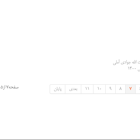
 الله جوادی آملی
14
صفحه7 از15
7
8
9
10
11
بعدی
پایان