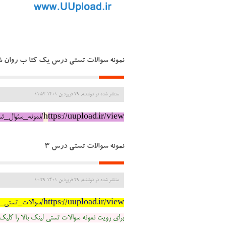
نمونه سوالات تستی درس یک کتا ب روان ش
منتشر شده در دوشنبه, 29 فروردين 1401 11:52
ttps://uupload.ir/view/نمونه_سئوال_تستی_درس_1_s6kg.docx/
h
نمونه سوالات تستی درس 3
منتشر شده در دوشنبه, 29 فروردين 1401 10:29
https://uupload.ir/view/سوالات_تستی_فصل_3_روان_شناسی_9mur.docx
برای رویت نمونه سوالات تستی لینک بالا را کلیک