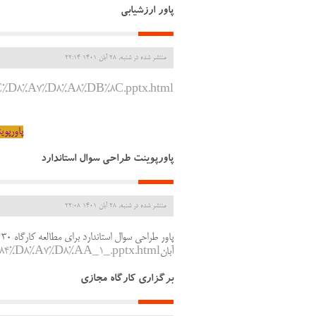
پاور ارزشیابی
منتشر شده در شنبه, 28 آبان 1401 22:14
8C%D8%A7%D8%A8%DB%8C.pptx.html
پاورپوی
پاورپوینت طراحی سوال استاندارد
منتشر شده در شنبه, 28 آبان 1401 22:08
پاور طراحی سوال استاندارد برای مطالعه کارگاه 30
آبان
%84%D8%A7%D8%AA_1_.pptx.html
برگزاری کارگاه مجازی