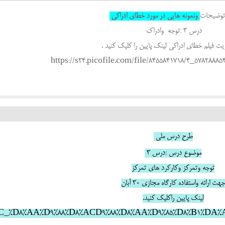
 توضیحات
ونمونه هایی در مورد خطای ادراکی
درس ۳ :توجه وادراک
ت فیلم خطای ادراکی لینک پایین را کلیک کنید .
https://s24.picofile.com/file/8455841718/4_5782888
طرح درس ملی
موضوع درس :درس 3
توجه وتمرکز وکارکرد های تمرکز
هت ارائه واستفاده کارگاه مجازی 30 آبان
لینک پایین راکلیک کنید.
B%8C_%D8%AA%D9%88%D8%AC
D9%88%D8%AA%D9%85%D8%B1%DA%A9