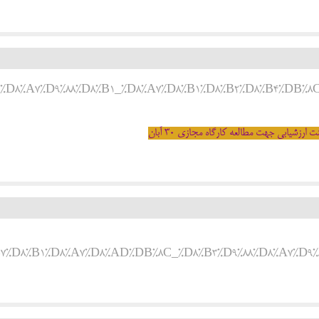
8/%D9%BE%D8%A7%D9%88%D8%B1_%D8%A7%D8%B1%D8%B2%D8%B4%DB%
نت ارزشیابی جهت مطالعه کارگاه مجازی 30 آبان
84/%D8%B7%D8%B1%D8%A7%D8%AD%DB%8C_%D8%B3%D9%88%D8%A7%D9