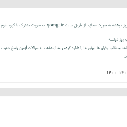
همکاران عزیز اولین کارگاه در تاریخ 1401/8/30 روز دوشنبه به صورت مجازی از طریق سایت qomgt.ir به صورت مشترک با گروه علوم
ده ومطالب وفیلم ها وپاور ها را دانلود کرده وبعد ازمشاهده به سوالات آزمون پاسخ دهید .
.