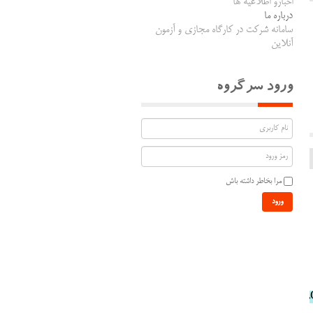
اخبارو اطلاعیه ها
درباره ما
سامانه شرکت در کارگاه مجازی و آزمون
آنلاین
ورود سرگروه
مرا بخاطر داشته باش
ورود
C_%D8%B1%D9%88%D8%A7%D9%86%D8%B4%D9%86%D8%A7%D8%B3%D