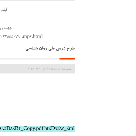
فیلم
جهت روی
540228550790.mp4.html
طرح درس ملی روان شنلسی
منتشر شده در شنبه, 28 آبان 1401 22:22
ج
%D8%B2_Copy.pdf.ht
%D9%87_%ml