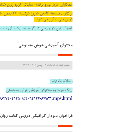
همکاران عزیز ،پیرو برنامه عملیاتی گروه روان شناسی ا
برگزاری مسابقه آنلاین درروز دوشنبه 23 بهمن ماه از ساعت 10-24درسایت qomgt.ir ازکتاب روا
درس ملی برگزار می شود .
اصول طرح درس ملی در گروه وسایت
برای مطالع
محتوای آموزشی هوش مصنوعی
منتشر شده در دوشنبه, 09 بهمن 1402 13:31
باسلام واحترام
لینک ورود به محتوای آموزش هوش مصنوعی
le/8472021250/52092122837524.mp4.html
فراخوان نمودار گرافیکی دروس کتاب روان