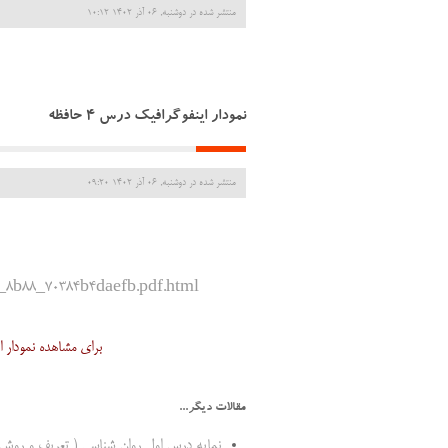
منتشر شده در دوشنبه, 06 آذر 1402 10:12
نمودار اینفوگرافیک درس 4 حافظه
منتشر شده در دوشنبه, 06 آذر 1402 09:20
f8_8b88_70384b4daefb.pdf.html
برای مشاهده نمودار اینفوگرافیک درس 4 حافظ
مقالات دیگر...
نمایه درس اول روان شناسی ( تعریف و روش 