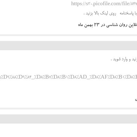
https://s30.picofile.com/file/8
ا پاسخنامه روی لینک بالا بزنید .
ان شناسی در ۲۳ بهمن ماه
د و وارد شوید .
7%D8%B5%D9%88%D9%84_%D8%B7%D8%B1%D8%AD_%D8%AF%D8%B1%D8
ی