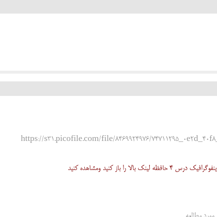
https://s31.picofile.com/file/8469924976/74711295_0e2d_40
ه لینک بالا را باز کنید ومشاهده کنید
مورد مطالعه