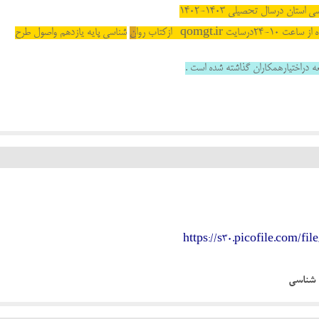
ستان درسال تحصیلی 1403-1402
ن
شناسی پایه یازدهم واصول طرح
ه دراختیارهمکاران گذاشته شده است .
https://s30.picofile.com/fi
 شناسی