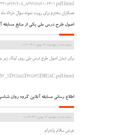
473415626/208_56935959106411.pdf.html
همکاران محترم برای رویت نمونه سوال خرداد ماه ب
اصول طرح درس ملی یکی از منابع مسابقه آنلاین رو
منتشر شده در پنج شنبه, 19 بهمن 1402 00:21
برای دیدن اصول طرح درس ملی روی لینک زیر بزنی
%B3_%D9%85%D9%84%DB%8C.pdf.html
اطلاع رسانی مسابقه آنلاین گروه روان شناس
منتشر شده در دوشنبه, 16 بهمن 1402 10:04
عرض سلام واحترام