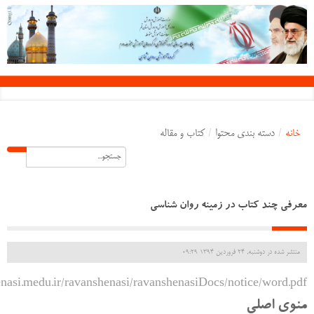
خانه
/
دسته بندی محتوا
/
کتاب و مقاله
معرفی چند کتاب در زمینه روان شناسی
منتشر شده در دوشنبه, 24 فروردين 1394 09:29
enasi.medu.ir/ravanshenasi/ravanshenasiDocs/notice/word.pdf
منوی اصلی