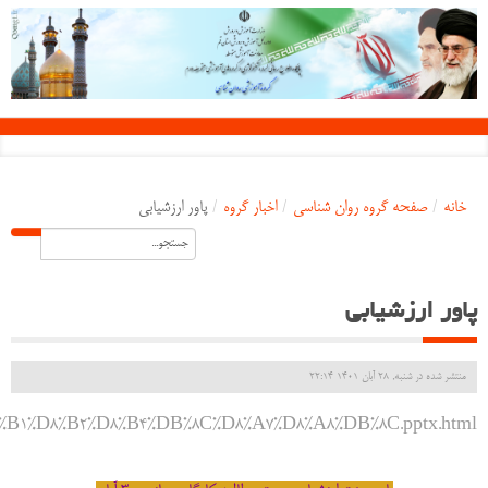
خانه
/
صفحه گروه روان شناسی
/
اخبار گروه
/
پاور ارزشیابی
پاور ارزشیابی
منتشر شده در شنبه, 28 آبان 1401 22:14
A7%D8%B1%D8%B2%D8%B4%DB%8C%D8%A7%D8%A8%DB%8C.pptx.html