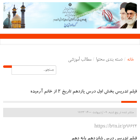
خانه
/
دسته بندی محتوا
/
مطالب آموزشی
فیلم تدریس بخش اول درس یازدهم تاریخ 2 از خانم آرمیده
منتشر شده در پنج شنبه, 09 ارديبهشت 1400 17:23
https://b2n.ir/p96624
فیلم تدریس درس شانزدهم پایه دهم