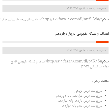
منتشر شده در سه شنبه, 23 مهر 1398 09:42
سلام
http://s11.faza98.com/dl/m4S6Wa/3توانمند_سازی_معلمان_با_رویکرد_پژوهشی_2.pdf
اهداف و شبکه مفهومی تاریخ دوازدهم
منتشر شده در سه شنبه, 30 مهر 1398 11:22
سلام
http://s11.faza98.com/dl/p8K1Sn/اهداف و شبكة مفهومي تاریخ
دوازدهم انسانی.pptx
مقالات دیگر...
پاورپوینت درس پژوهی
پاورپوینت درس دوازدهم پایه دوازدهم
پاورپوینت درس یازدهم پایه دوازدهم
پاورپوینت درس دهم پایه دوازدهم