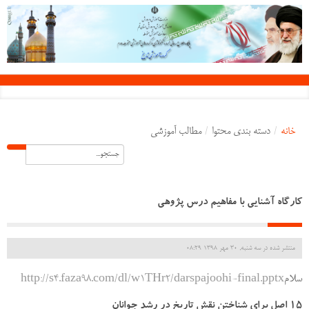
خانه
/
دسته بندی محتوا
/
مطالب آموزشی
کارگاه آشنایی با مفاهیم درس پژوهی
منتشر شده در سه شنبه, 30 مهر 1398 08:29
سلام
http://s4.faza98.com/dl/w1THr2/darspajoohi-final.pptx
15 اصل برای شناختن نقش تاریخ در رشد جوانان