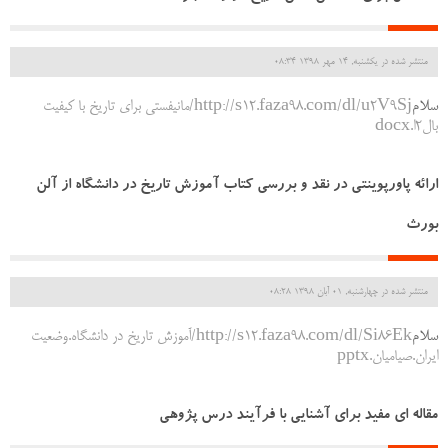
منتشر شده در یکشنبه, 14 مهر 1398 08:34
سلام
http://s12.faza98.com/dl/u2V9Sj/مانیفستی برای تاریخ با کیفیت
بال2ا.docx
ارائه پاورپوینتی در نقد و بررسی کتاب آموزش تاریخ در دانشگاه از آلن
بورث
منتشر شده در چهارشنبه, 01 آبان 1398 08:28
سلام
http://s12.faza98.com/dl/Si86Ek/آموزش تاریخ در دانشگاه.وضعیت
ایران.صیامیان.pptx
مقاله ای مفید برای آشنایی با فرآیند درس پژوهی