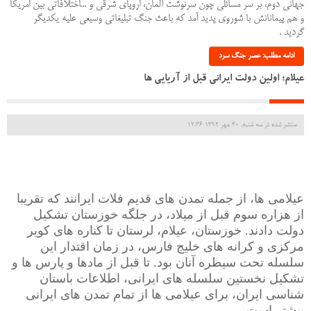
جهانی دوم، بر سر مسائلی چون سرنوشت آلمان، اروپای شرقی و
...
اختلافاتی بین امریکا
و هم‏ پیمانانش با شوروی پدید آمد که باعث جنگ تبلیغاتی وسیعی علیه یک‏دیگر
گردید
.
ادامه مطلب: عصر جنگ سرد
عیلام؛ اولین دولت ایرانی قبل از آریایی ها
منتشر شده در سه شنبه, 30 مهر 1392 12:36
عیلامی ها، از جمله تمدن های قدیم فلات ایرانند که تقریبا
از هزاره سوم قبل از میلاد، در جلگه خوزستان تشکیل
دولت دادند. خوزستان، عیلام، لرستان تا کناره های کویر
مرکزی و کرانه های خلیج فارس، در زمان اقتدار این
سلسله تحت سیطره آنان بود. تا قبل از مادها و پارس ها و
تشکیل نخستین سلسله های ایرانی، اطلاعات باستان
شناسی ایران، برای عیلامی ها از تمام تمدن های ایرانی
بیشتر است
.