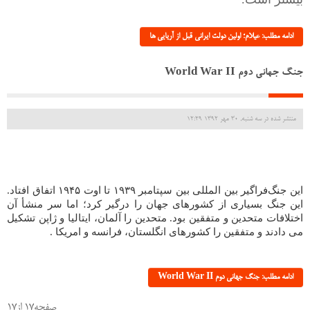
ادامه مطلب: عیلام؛ اولین دولت ایرانی قبل از آریایی ها
جنگ جهانی دوم World War II
منتشر شده در سه شنبه, 30 مهر 1392 12:29
این
جنگ
فراگیر بین المللی بین سپتامبر
۱۹۳۹
تا اوت
۱۹۴۵
اتفاق افتاد.
این جنگ بسیاری از کشورهای جهان را درگیر کرد؛ اما سر منشأ آن
اختلافات متحدین و متفقین بود. متحدین را آلمان، ایتالیا و ژاپن تشکیل
می دادند و متفقین را کشورهای انگلستان، فرانسه و امریکا
.
ادامه مطلب: جنگ جهانی دوم World War II
صفحه17 از17