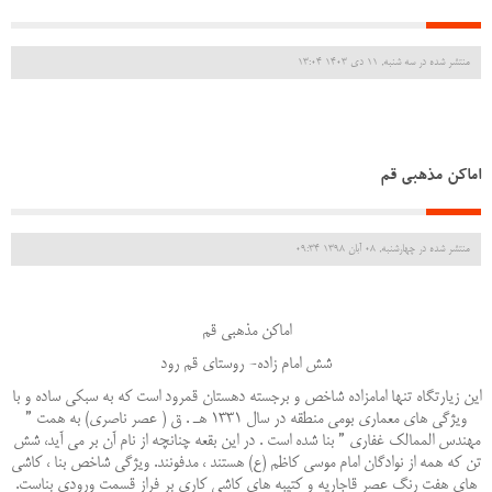
منتشر شده در سه شنبه, 11 دی 1403 13:04
اماکن مذهبی قم
منتشر شده در چهارشنبه, 08 آبان 1398 09:34
اماکن مذهبی قم
شش امام زاده- روستای قم رود
این زیارتگاه تنها امامزاده شاخص و برجسته دهستان قمرود است كه به سبكی ساده و با
ویژگی های معماری بومی منطقه در سال 1331 هـ . ق ( عصر ناصری) به همت ”
مهندس الممالك غفاری ” بنا شده است . در این بقعه چنانچه از نام آن بر می آید، شش
تن كه همه از نوادگان امام موسی كاظم (ع) هستند ، مدفونند. ویژگی شاخص بنا ، كاشی
های هفت رنگ عصر قاجاریه و كتیبه های كاشی كاری بر فراز قسمت ورودی بناست.