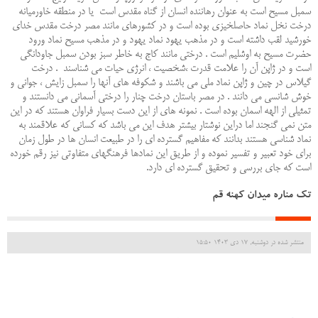
سمبل مسیح است به عنوان رهاننده انسان از گناه مقدس است یا در منطقه خاورمیانه
درخت نخل نماد حاصلخیزی بوده است و در کشورهای مانند مصر درخت مقدس خدای
خورشید لقب داشته است و در مذهب یهود نماد یهود و در مذهب مسیح نماد ورود
حضرت مسیح به اوشلیم است . درختی مانند کاج به خاطر سبز بودن سمبل جاودانگی
است و در ژاپن آن را علامت قدرت ،شخصیت ، انرژی حیات می شناسند . درخت
گیلاس در چین و ژاپن نماد ملی می باشند و شکوفه های آنها را سمبل زایش ، جوانی و
خوش شانسی می دانند . در مصر باستان درخت چنار را درختی آسمانی می دانستند و
تمثیلی از الهه اسمان بوده است . نمونه های از این دست بسیار فراوان هستند که در این
متن نمی گنجند اما دراین نوشتار بیشتر هدف این می باشد که کسانی که علاقمند به
نماد شناسی هستند بدانند که مفاهیم گسترده ای را در طبیعت انسان ها در طول زمان
برای خود تعبیر و تفسیر نموده و از طریق این نمادها فرهنگهای متفاوتی نیز رقم خورده
است که جای بررسی و تحقیق گسترده ای دارد.
تک مناره میدان کهنه قم
منتشر شده در دوشنبه, 17 دی 1403 15:50