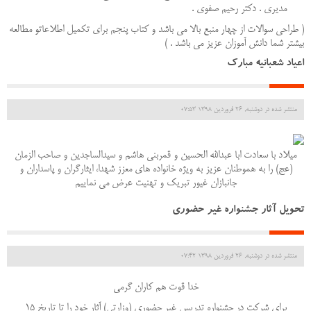
مديري . دكتر رحيم صفوي .
( طراحي سوالات از چهار منبع بالا مي باشد و كتاب پنجم براي تكميل اطلاعاتو مطالعه
بيشتر شما دانش آموزان عزيز مي باشد . )
اعیاد شعبانیه مبارک
منتشر شده در دوشنبه, 26 فروردين 1398 07:53
میلاد با سعادت ابا عبدالله الحسین و قمربنی هاشم و سیدالساجدین و صاحب الزمان
(عج) را به هموطنان عزیز به ویژه خانواده های معزز شهدا، ایثارگران و پاسداران و
جانبازان غیور تبریک و تهنیت عرض می نماییم
تحویل آثار جشنواره غیر حضوری
منتشر شده در دوشنبه, 26 فروردين 1398 07:42
خدا قوت هم کاران گرمی
برای شرکت در جشنواره تدریس غیر حضوری (وزارتی) آثار خود را تا تاریخ 15