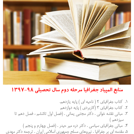
منابع المپياد جغرافيا مرحله دوم سال تحصيلي 98-1397
كتاب جغرافياي 2 ( ناحيه اي )‌ پايه يازدهم.
كتاب جغرافياي 3 (كاربردي ) پايه دوازدهم
مباني نقشه خواني . دكتر مجتبي يماني . (فصل اول تاششم ، فصل دهم تا
سيزدهم )
مباني جغرافياي سياسي . دكتر دره مير حيدر . (فصل چهارم و پنجم )‌
مقدمه اي بر جغرافيا . نيروهاي مسلح جمهوري اسلامي ايران . ترجمه دكتر مهدي