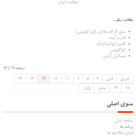
موقعیت ایران
مقالات دیگر...
منبع کارگاه مجازی (ژئو اکونومی)
قدرت آینده
قلمرو ژئواستراتژیک
ژئواکونومی
همکاران گرامی
صفحه12 از16
شروع
قبلی
7
8
9
10
11
12
13
14
15
16
بعدی
پایان
منوی اصلی
صفحه اصلی
برنامه ها
اخبارو اطلاعیه ها