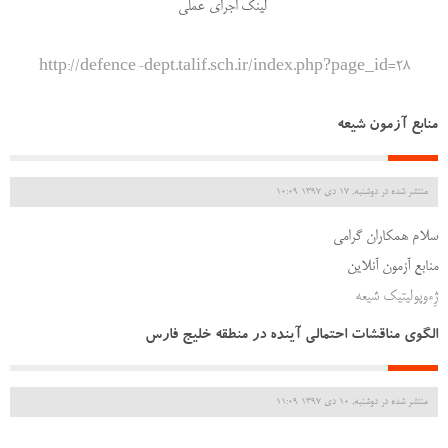
لینک اجرای عملی
http://defence-dept.talif.sch.ir/index.php?page_id=28
منابع آزمون شیعه
منتشر شده در دوشنبه, 17 دی 1397 10:09
سلام همکاران گرامی
منابع آزمون آنلاین
ژِءوپولیتیک شیعه
الگوی مناقشات احتمالی آینده در منطقه خلیج فارس
منتشر شده در دوشنبه, 10 دی 1397 11:09