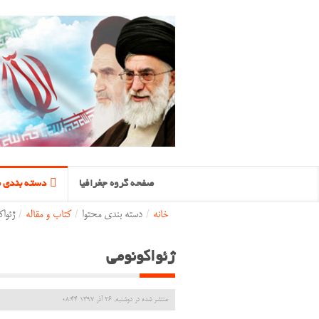
صفحه گروه جغرافیا
دسته بندی م
خانه
/
دسته بندی محتوا
/
کتاب و مقاله
/
ژئواک
ژئواکونومی
منتشر شده در دوشنبه, 26 آذر 1397 08:44