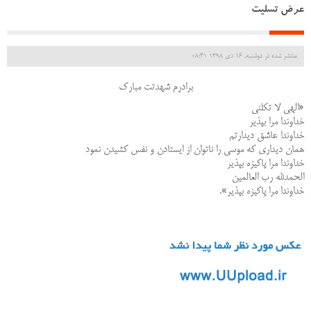
عرض تسلیت
منتشر شده در دوشنبه, 16 دی 1398 08:41
برادرم شهدتت مبارک
«الهی لا تکلنی
خداوندا مرا بپذیر
خداوندا عاشق دیدارتم
همان دیداری که موسی را ناتوان از ایستادن و نفس کشیدن نمود
خداوندا مرا پاکیزه بپذیر
الحمدلله رب العالمین
خداوندا مرا پاکیزه بپذیر».