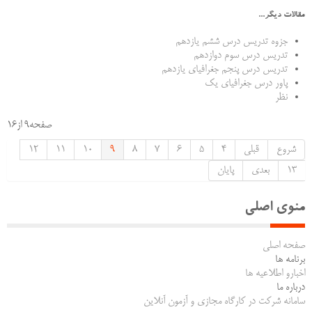
مقالات دیگر...
جزوه تدریس درس ششم یازدهم
تدریس درس سوم دوازدهم
تدریس درس پنجم جغرافیای یازدهم
پاور درس جغرافیای یک
نظر
صفحه9 از16
شروع
قبلی
4
5
6
7
8
9
10
11
12
13
بعدی
پایان
منوی اصلی
صفحه اصلی
برنامه ها
اخبارو اطلاعیه ها
درباره ما
سامانه شرکت در کارگاه مجازی و آزمون آنلاین