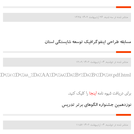
منتشر شده در سه شنبه, 26 ارديبهشت 1402 13:25
مسابقه طراحی اینفوگرافیک توسعه شایستگی استان
منتشر شده در دوشنبه, 04 ارديبهشت 1402 12:09
9%86%D9%81%D9%88_%D8%AA%D9%88%D8%B3%D8%B9%D9%87.pdf.html
برای دریافت شیوه نامه
اینجا
را کلیک کنید.
نوزدهمین جشنواره الگوهای برتر تدریس
منتشر شده در دوشنبه, 04 ارديبهشت 1402 11:57