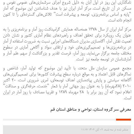
نامگذاری اين روز در اول آبان به دليل شروع اجرای سرشماري‌های عمومی نفوس و
مسكن در آن تاریخ است. مركز آمار ايران نيز با هدف شناساندن اين موضوع كه آمار
"پايه و اساس برنامه‌ريزی، توسعه و پيشرفت است" تلاش‌های گسترده‌ای را تا كنون
انجام داده است.
مركز آمار ايران از سال ۱۳۷۸ همه‌ساله همايش گراميداشت روز آمار و برنامه‌ريزی را به
عنوان یک رویکرد برای تحقق اهداف و راهبردهای نظام آماری کشور و نشان دادن
اهمیت نقش آمار، آگاه‌سازی مديران دستگاه‌های اجرايی نسبت به ضرورت استفاده از آمار
در برنامه‌ريزی‌ها و تصمیم‌گیری‌های خود و ارتقای سواد و آگاهی آماری در سطوح
مختلف جامعه برگزار می‌نمايد. روز آمار، فرصت تقدير و بزرگداشت از سهم علم آمار و
آمارشناسان در توسعه جامعه نيز است.
مجمع عمومی سازمان ملل متحد، با تأیید این موضوع که تولید آمار، شاخص و
نماگرهای قابل اعتماد و به موقع درباره سطح پیشرفت کشورها برای تصمیم‌گیری‌های
آگاهانه سیاستی و پایش پیاده‌سازی اهداف توسعه‌ای، امری ضروری است، 20 اکتبر
2010 (28مهرماه) را به عنوان روز جهانی آمار با شعار "خدمت، حرفه‌گری و صداقت"
اعلام نمود که آن روز برابر با 28 مهرماه 1389 و تقريبا مصادف با روز آمار در ایران
است.
معرفی سرگروه استان، نواحی و مناطق استان قم
منتشر شده در سه شنبه, 02 آبان 1402 11:17