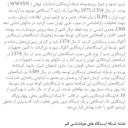
WWSSN
تبريز، مشهد و شيراز زيرمجموعه شبكه لرزه‌نگاري استاندارد جهاني (
)
7
1975
1354
بودند. در سال
(
ميلادي) يك آرايه
ايستگاهي موسوم به آرايه بلند
ILPA
دوره ايران (
) براي اهداف خاص و نيز فراهم آوردن اطلاعات لرزه‌اي مناسب
جهت تحقيقات زلزله‌شناسي در جنوب غربي تهران نصب گرديد. در سالهاي ابتدايي دهه
1360
هجري شمسي در چند نقطه ديگر كشور از جمله بروجن، مينودشت، سد مهاباد،
قمصر كاشان و قلعه‌قاضي هرمزگان، توسط مؤسسه ژئوفيزيك ايستگاه‌هاي لرزه‌نگاري
1374
آنالوگ نصب و راه‌اندازي گرديد. تا سال
، ثبت و گزارش زمين‌لرزه‌هاي رخداده در
كشور توسط اين ايستگاه‌هاي لرزه‌نگاري آنالوگ صورت مي‌گرفت. با تأمين تجهيزات
1374
لرزه‌نگاري جديد از نوع رقمي، نصب دستگاه‌هاي لرزه‌نگاري جديد در سال
در
شبكه‌هاي لرزه‌نگاري تهران و تبريز آغاز و در سالهاي بعد با نصب تجهيزات در
شبكه‌هاي لرزه‌نگاري سمنان، قوچان، يزد، ساري، اصفهان، شيراز، مشهد، كرمانشاه،
1389
بيرجند و خرم‌آباد شبكه‌هاي لرزه‌نگاري توسعه يافتند. در سال
نيز، شبكه‌هاي
لرزه‌نگاري ميناب، كرمان، شهركرد و همدان نيز به‌صورت آزمايشي راه‌اندازي شده است.
ايستگاه‌هاي لرزه‌نگاري اين شبكه‌ها مجهز به لرزه‌نگارهاي كوتاه دوره، باند متوسط،
باند پهن و باند بسيار پهن سه مؤلفه‌اي هستند. اين مركز در حال حاضر با بهره‌گيري از
10
8 ايستگاه لرزه‌نگاري رقمی، در قالب 20 شبكه لرزه‌نگاري محلی، چهار پايگاه
لرزه‌نگاري تك ايستگاهي و یک ايستگاه درون چاهي فعاليت دارد، كه بسیاری از مناطق
لرزه‌خیز كشور را تحت پوشش قرار مي‌دهد
نقشه شبکه ایستگاه های هواشناسی قم