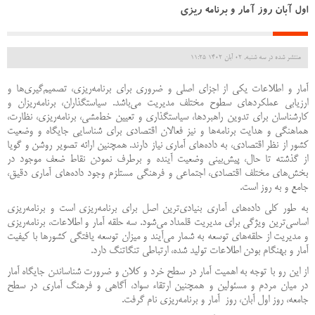
اول آبان روز آمار و برنامه ریزی
منتشر شده در سه شنبه, 02 آبان 1402 11:25
آمار و اطلاعات يكی از اجزای اصلی و ضروری برای برنامه‌ريزی، تصميم‌گيری‌ها و
ارزيابی عملكردهای سطوح مختلف مديريت می‌باشد. سياستگذاران، برنامه‌ريزان و
كارشناسان برای تدوين راهبردها، سياستگذاری و تعيين خط‌مشی، برنامه‌ريزی، نظارت،
هماهنگی و هدايت برنامه‌ها و نيز فعالان اقتصادی براي شناسايی جايگاه و وضعيت
كشور از نظر اقتصادی، به داده‌های آماری نياز دارند. همچنين ارائه تصویر روشن و گویا
از گذشته تا حال، پيش‌بينی وضعيت آينده و برطرف نمودن نقاط ضعف موجود در
بخش‌های مختلف اقتصادی، اجتماعی و فرهنگی مستلزم وجود داده‌های آماری دقيق،
جامع و به روز است.
به طور کلی داده‌های آماری بنیادی‌ترین اصل برای برنامه‌ریزی است و برنامه‌ریزی
اساسی‌ترین ويژگی برای مدیریت قلمداد می‌شود. سه حلقه آمار و اطلاعات، برنامه‌ریزی
و مدیریت از حلقه‌های توسعه به شمار می‌آیند و میزان توسعه یافتگی کشورها با كيفيت
آمار و بهنگام بودن اطلاعات توليد شده، ارتباطی تنگاتنگ دارد.
از اين رو با توجه به اهميت آمار در سطح خرد و كلان و ضرورت شناساندن جايگاه آمار
در ميان مردم و مسئولين و همچنین ارتقاء سواد، آگاهی و فرهنگ آماری در سطح
جامعه، روز اول آبان، روز آمار و برنامه‌ريزی نام گرفت.