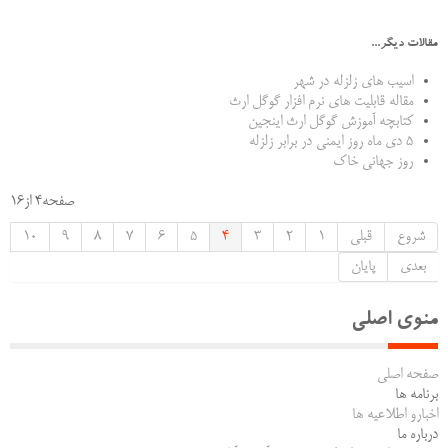
مقالات دیگر...
اسیب های زلزله در شهر
مقاله قابلیت های نرم افزار گوگل ارث
کتابچه آموزش گوگل ارث اینجین
5 دی ماه روز ایمنی در برابر زلزله
روز جهانی خاک
صفحه4 از16
شروع
قبلی
1
2
3
4
5
6
7
8
9
10
بعدی
پایان
منوی اصلی
صفحه اصلی
برنامه ها
اخبارو اطلاعیه ها
درباره ما