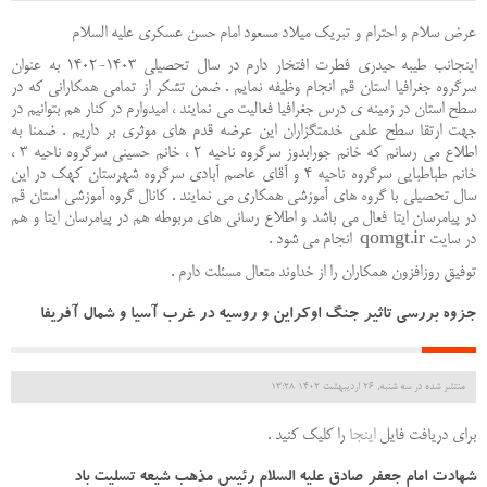
عرض سلام و احترام و تبریک میلاد مسعود امام حسن عسکری علیه السلام
اینجانب طیبه حیدری فطرت افتخار دارم در سال تحصیلی 1403-1402 به عنوان
سرگروه جغرافیا استان قم انجام وظیفه نمایم . ضمن تشکر از تمامی همکارانی که در
سطح استان در زمینه ی درس جغرافیا فعالیت می نمایند ، امیدوارم در کنار هم بتوانیم در
جهت ارتقا سطح علمی خدمتگزاران این عرضه قدم های موثری بر داریم . ضمنا به
اطلاع می رسانم که خانم جورابدوز سرگروه ناحیه 2 ، خانم حسینی سرگروه ناحیه 3 ،
خانم طباطبایی سرگروه ناحیه 4 و آقای عاصم آبادی سرگروه شهرستان کهک در این
سال تحصیلی با گروه های آموزشی همکاری می نمایند . کانال گروه آموزشی استان قم
در پیامرسان ایتا فعال می باشد و اطلاع رسانی های مربوطه هم در پیامرسان ایتا و هم
در سایت qomgt.ir انجام می شود .
توفیق روزافزون همکاران را از خداوند متعال مسئلت دارم .
جزوه بررسی تاثیر جنگ اوکراین و روسیه در غرب آسیا و شمال آفریفا
منتشر شده در سه شنبه, 26 ارديبهشت 1402 13:28
برای دریافت فایل
اینجا
را کلیک کنید .
شهادت امام جعفر صادق علیه السلام رئیس مذهب شیعه تسلیت باد