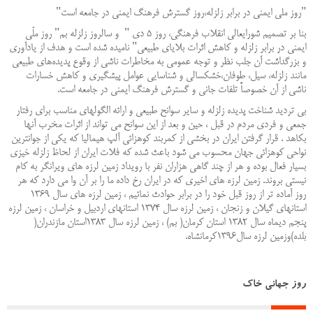
"روز ملی ایمنی در برابر زلزله،روز گسترش فرهنگ ایمنی در جامعه است"
بنا بر تصمیم شورایعالی انقلاب فرهنگی، روز 5 دی " و سالروز زلزله بم" روز ملّی
ایمنی در برابر زلزله و کاهش اثرات بلایای طبیعی" نامیده شده است و هدف از یادآوری
و بزرگداشت آن جلب نظر و توجه عمومی به مخاطرات ناشی از وقوع پدیده‌های طبیعی
مانند زلزله، سیل، طوفان،خشکسالی و شناسایی عوامل پیشگیری و کاهش خسارات
ناشی از آن خصوصاً تلفات جانی و گسترش فرهنگ ایمنی در جامعه است.
بی تردید شناخت پدیده زلزله و سایر سوانح طبیعی و ارائه الگولهای مناسب برای رفتار
جمعی و فردی مردم در قبل ، حین و بعد از این سوانح می تواند از اثرات مخرب آنها
بکاهد . قرار گرفتن ایران در بخشی از کمربند کوهزائی آلپ هیمالیا که یکی از جوانترین
نواحی کوهزائی جهان محسوب می شود باعث شده که فلات ایران از لحاظ زلزله خیزی
بسیار فعال بوده و هر از چند گاهی هزاران نفر با رویداد زمین لرزه های ویرانگر به کام
نیستی بروند. زمین لرزه های اخیری که در ایران رخ داده ما را بر آن وا می دارد که هر
روز آماده تر از روز قبل خود را در برابر حوادث نمائیم ، زمین لرزه های سال 1369
استانهای گیلان و زنجان ، زمین لرزه سال 1374 استانهای اردبیل و خراسان ، زمین لرزه
پنجم دیماه سال 1382 استان کرمان( بم) ، زمین لرزه سال 1383استان مازندران(
بلده)وزمین لرزه سال1396کرمانشاه.
روز جهانی خاک