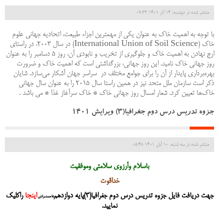
منتشر شده در دوشنبه, 14 آذر 1401 09:33
با توجه به اهمیت خاک به عنوان یکی از مهم­ترین اجزاء طبیعت، اتحادیه جهانی علوم
خاک (International Union of Soil Science) در سال ۲۰۰۳، در راستای
ارج نهادن به اهمیت خاک و جلوگیری از تخریب و نابودی آن، روز ۵ دسامبر را به عنوان
روز جهانی خاک نامید. این روز جهانی، بزرگداشتی است که اهمیت خاک و ضرورت
بهره‌برداری پایدار از آن را برای جوامع مختلف در سراسر جهان آشکار می‌سازد. شایان
ذکر است سازمان ملل متحد نیز در همین راستا سال ۲۰۱۵ را به عنوان سال جهانی
خاک‌ها تعیین کرد. شعار امسال روز جهانی خاک * خاک سرآغاز غذا * می باشد .
جزوه تدریس درس دوم جغرافیا(3) ویرایش 1401
منتشر شده در سه شنبه, 10 آبان 1401 05:48
باسلام وآرزوی سلامتی وموفقیت
خداقوت
جهت دریافت فایل جزوه تدریس درس دوم جغرافیا(3)پایه دوازدهم،
اینجا
راکلیک
احمدمرادی
نمایید.