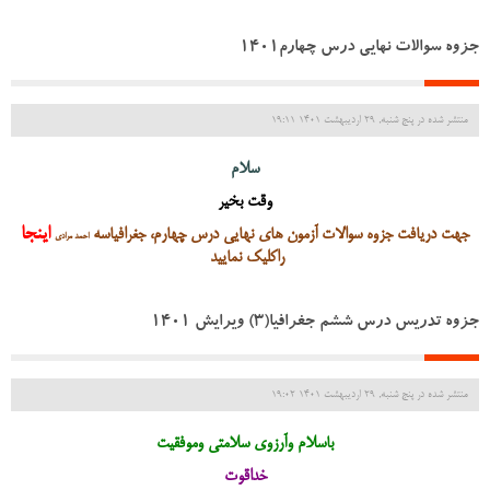
جزوه سوالات نهایی درس چهارم1401
منتشر شده در پنج شنبه, 29 ارديبهشت 1401 19:11
سلام
وقت بخیر
اینجا
جهت دریافت جزوه سوالات آزمون های نهایی درس چهارم، جغرافیاسه
احمد مرادی
راکلیک نمایید
جزوه تدریس درس ششم جغرافیا(3) ویرایش 1401
منتشر شده در پنج شنبه, 29 ارديبهشت 1401 19:02
باسلام وآرزوی سلامتی وموفقیت
خداقوت