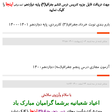
اینجا
جهت دریافت فایل جزوه تدریس درس ششم جغرافیا(3)، پایه دوازدهم
را
احمد مرادی
کلیک نمایید
بارم بندی نوبت خرداد،جغرافیا(3) کاربردی، پایه دوازدهم 1401-1400
منتشر شده در سه شنبه, 06 ارديبهشت 1401 22:58
آزمون مجازی درس پنجم جغرافیا(سه) دوازدهم1400
منتشر شده در سه شنبه, 24 اسفند 1400 18:36
با سلام وآرزوی سلامتی
اعیاد شعبانیه برشما گرامیان مبارک باد
اینجا
جهت شرکت درآزمون مجازی
درس پنجم جغرافیا(3)
را کلیک نمایید