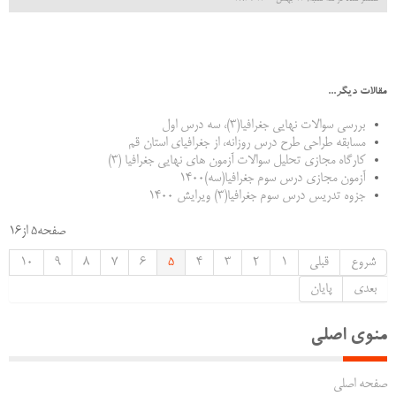
مقالات دیگر...
بررسی سوالات نهایی جغرافیا(3)، سه درس اول
مسابقه طراحی طرح درس روزانه، از جغرافیای استان قم
کارگاه مجازی تحلیل سوالات آزمون های نهایی جغرافیا (3)
آزمون مجازی درس سوم جغرافیا(سه)1400
جزوه تدریس درس سوم جغرافیا(3) ویرایش 1400
صفحه5 از16
شروع
قبلی
1
2
3
4
5
6
7
8
9
10
بعدی
پایان
منوی اصلی
صفحه اصلی