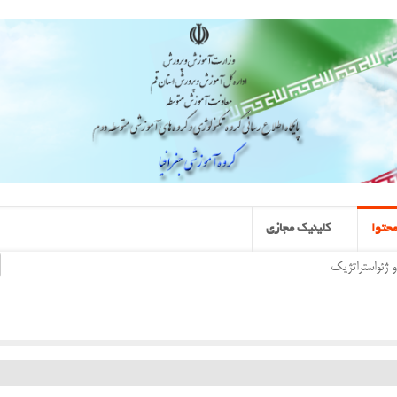
حتوا
کلینیک مجازی
و ژئواستراتژیک