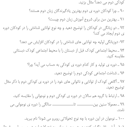
كودكي دوم مي دهد؟ مثال بزنيد.
90 ـ چرا كودكان دوره ي دوم بهترين يادگيرندگان زبان دوم هستند؟
91 ـ بهترين سن براي شروع آموزش زبان دوم چيست؟
92 ـ دو زبانگي در كودكان را توضيح دهيد و چه نوع توانايي شناختي را در كودكان دوره
ي دوم ايجاد مي كند؟
93-دوزبانگی اولیه چه توانایی های شناختی را در کودکان افزایش می دهد؟
94 ـ محيط اجتماعي كودك فبل از دبستان را با محيط اجتماعي كودك دبستاني
مقايسه كنيد.
95 ـ دوره ي توليد و كار كدام دوره ي كودكي به حساب مي آيد؟ چرا؟
96 ـ شناخت اجتماعي كودكي دوم را توضيح دهيد.
97 ـ آگاهي كودك از توانايي و ناتواني هاي خود را در دوره ي كودكي دوم با ذكر مثال
توضيح دهيد.
98 ـ ارتباط با گروه هم سالان در دوره ي كودكي دوم و نوجواني را مقايسه كنيد.
99 ـ معمولا سنين بين................... تا......................... سالگي را دوره ي نوجواني مي
نامند.
100 ـ نوجوان در اين دوره با چه نوع تحولاتي روبرو مي شود؟ نام ببرید.