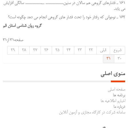
161 ـ فشارهاي گروهي هم سالان در سنين..................... ــ................... سالگي افزايش
مي يابد.
162 ـ نوجواني كه رفتار خود را تحت فشار هاي گروهي انجام مي دهد چگونه است؟
گروه روان شناسی استان قم
صفحه31 از31
شروع
قبلی
22
23
24
25
26
27
28
29
31
30
منوی اصلی
صفحه اصلی
برنامه ها
اخبارو اطلاعیه ها
درباره ما
سامانه شرکت در کارگاه مجازی و آزمون آنلاین