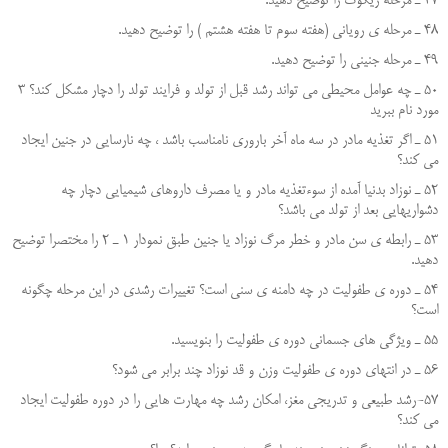
47 ـ مرحله زيگوت را توضيح دهيد.
48 ـ مرحله ي روياني (هفته سوم تا هفته هشتم ) را توضيح دهيد.
49 ـ مرحله جنيني را توضيح دهيد.
50 ـ چه عوامل محيطي مي تواند رشد قبل از تولد و فرايند تولد را دچار مشكل كند؟ 3
مورد نام ببرید
51 ـ اگر تغذيه مادر در سه ماه آخر باروري نامناسب باشد ، چه نارسايي در جنين ايجاد
مي كند؟
52 ـ نوزاد بدنيا آمده از سوءتغذيه مادر و يا مصرف داروهاي شيميايي دچار چه
دشواريهايي بعد از تولد مي باشد؟
53 ـ رابطه ي سن مادر و خطر مرگ نوزاد يا جنين طبق نمودار 1 ـ 2 را مختصرا توضيح
دهيد.
54 ـ دوره ي طفوليت در چه دامنه ي سني است؟ تغييرات رشدي در اين مرحله چگونه
است؟
55 ـ ويژگي هاي جسماني دوره ي طفوليت را بنويسيد.
56 ـ در انتهای دوره ي طفوليت وزن و قد نوزاد چند برابر مي شود؟
57-رشد طبیعی و تدریجی مغز، امکان رشد چه مهارت هایی را در دوره طفولیت ایجاد
می کند؟