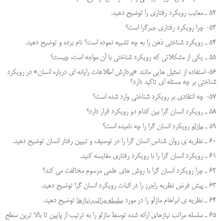
52 ـ معايب رويكرد رفتاري را توضيح دهيد.
53- چرا رویکرد رفتاری جبرگرا است؟
54 ـ رويكرد شناختي ذهن را به چه تشبيه نموده است؟ نام برده و توضیح دهید.
55 ـ يكي از مشكلاتي كه رويكرد شناختي با آن مواجه است، چيست؟
56-استفاده از تمثیل هایی مانند «پردازش اطلاعات رایانه ای درباره انسان» در رویکرد
شناختی بر چه مسئله ای تاکید دارد؟
57- چه انتقادی بر رويكرد شناختي وارد شده است؟
58 ـ رويكرد انسان گرا بين كدام دو رويكرد قرار دارد؟
59 ـ
مازلو
رويكرد انسان گرا را چه ناميده است؟
60 ـ نظريه ي روان شناس انسان گرا را در توصيف و تبيين رفتار انسان توضيح دهيد.
61 ـ رويكرد انسان گرا را با رويكرد رفتاري مقايسه كنيد.
62 ـ چرا رويكرد انسان گرا با روش هاي علمي مرسوم مخالفت مي كند؟
63 ـ پيش فرض نظريه
راجرز
را در اثبات رويكرد انسان گرا توضيح دهيد.
64 ـ نظريه ي ابراهام مازلو را در مورد
سلسله مراتب نيازها
توضيح دهيد.
65 ـ سلسله مراتب نيازهاي ارائه شده توسط مازلو را به ترتيب از پايين تا بالا ترين سطح