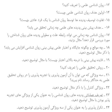
13-روان شناسي علمي را تعريف كنيد؟
14-اولين هدف روان شناسي علمي چيست؟
15-تفاوت توصيف پديده ها توسط روان شناس با يك فرد عادي چيست؟
16- ـ هدف پيش بيني پديده هاي علمي چه زماني تحقق مي يابد؟
17-روان شناس چه زمانی می تواند رابطه علت و معلولی پدیده های روان شناختی را
مورد بررسی قرار دهد؟ مثال بزنید.
18 ـ چه موقع و چگونه جايگاه و اعتبار علمي پيش بيني روان شناسي افزايش مي يابد؟
با ذكر مثال توضيح دهيد.
19 ـ فايده پيش بيني با درجه بالاي اعتبار چيست؟ با مثال توضيح دهيد.
20 ـ روش تحقيق علمي را تعريف كنيد؟
21 ـ سه ويژگي كه مي توان با آن آزمون پذيري يا تجربه پذيري را در روش تحقیق
علمی به حداكثر رساند نام ببريد؟
22 ـ ویژگی كنترل را با ذكر مثال توضيح دهيد.
23 ـ
تعريف عملياتي
پديده هاي روان شناسي را به عنوان يكي از ويژگي هاي تجربه
پذير بودن با مثال توضيح دهيد.
24 ـ تكرار پذيري را به عنوان يكي از سه ويژگي آزمون پذيري توضيح دهيد.