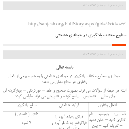
منتشر شده در شنبه, 15 آذر 1393 12:11
http://sanjesh.org/FullStory.aspx?gid=1&id=1573
سطوح مختلف یادگیری در حیطه ی شناختی
منتشر شده در شنبه, 15 آذر 1393 12:04
باسمه تعالی
نمودار زیر سطوح مختلف یادگیری در حیطه ی شناختی را به همراه برخی از افعال
رفتاری هر سطح نشان می دهد:
البته هر حیطه از سوالات می تواند بصورت صحیح و غلط – جورکردنی – چهارگزینه ای
چای خالی – تشخیص – پاسخ کوتاه و تشریحی می تواند طراحی گردد.
افعال رفتاری
فرآیند شناختی
سطح یادگیری
نام ببرید – بنویسید – نام
دانش ( دانستن )
فراگیر بتواند آنچه را
گذاری کنید – نشان دهید
فراگرفته به خاطر آورد و
7 نمره
– تعریف کنید – بیان
عیناٌ بازگو نماید