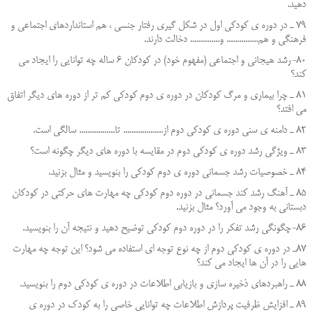
دهيد.
79 ـ در دوره ي كودكي اول در شكل گيري رفتار جنسي ، هم استانداردهاي اجتماعي و
فرهنگي و هم............... و.............. دخالت دارند.
80-رشد هیجانی و اجتماعی (مفهوم خود) در کودکان 6 ساله چه توانایی را ایجاد می
کند؟
81 ـ چرا بيماري و مرگ كودكان در دوره ي دوم كودكي كم تر از دوره هاي ديگر اتفاق
مي افتد؟
82 ـ دامنه ي سني دوره ي كودكي دوم از................... تا................. سالگي است.
83 ـ ويژگي رشد دوره ي كودكي دوم در مقايسه با دوره هاي ديگر چگونه است؟
84 ـ خصوصيات رشد جسماني دوره ي دوم كودكي را بنويسيد و مثال بزنيد.
85 ـ آهنگ رشد کند جسمانی در دوره دوم کودکی چه مهارت های حرکتی در کودکان
دبستانی به وجود می آورد؟ مثال بزنید.
86-چگونگی رشد تفکر را در دوره دوم کودکی توضیح دهید و نتیجه آن را بنویسید.
87ـ در دوره ي كودكي دوم از چه نوع توجه اي استفاده مي شود؟ این توجه چه مهارت
هایی را در آن ها ایجاد می کند؟
88 ـ راهبردهاي ذخيره سازي و بازيابي اطلاعات در دوره ي كودكي دوم را بنويسيد.
89 ـ افزايش ظرفيت پردازش اطلاعات چه توانايي خاصي را به كودك در دوره ي