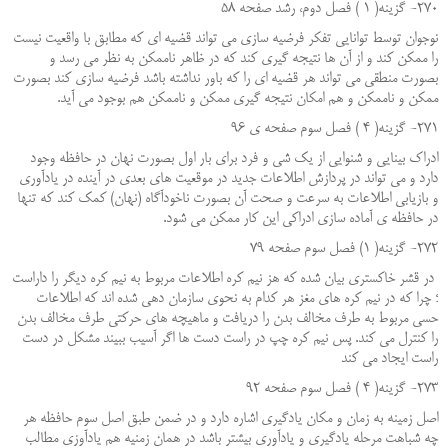
270- گزینه( 1 ) فصل دوم، رشد صفحه 58
نوجوان توسط توانایی تفکر فرضیه سازی می تواند قضیه ای که مطابق با واقعیت نیست
را ممکن کند و از آن ها نتیجه گیری کند که در ظاهر ناممکن به نظر می رسد و
بصورت منطقی می تواند هر قضیه ای را که باور نداشته باشد فرضیه سازی کند بصورت
ممکن و ناممکن و هم امکان نتیجه گیری ممکن و ناممکن هم بوجود می آید.
271- گزینه( 4 ) فصل سوم صفحه ی 96
ادراک بینایی و شنوایی از یک شی و فرد برای بار اول بصورت نهان در حافظه وجود
دارد و می تواند در پردازش اطلاعات جدید در موقعیت های بعدی در آینده در یادآوری
و بازیابی اطلاعات به سرعت و صحت آن بصورت ناخودآگاه (نهان) کمک کند که تنها
در حافظه ی آماده سازی ادراکی این کار ممکن می شود.
272- گزینه( 1) فصل سوم صفحه 79
در قشر خاکستری بیان شده که هز نیم کره اطلاعات مربوط به نیم کره دیگر را داراست
؛ چرا که در نیم کره های مغز هر کدام به نحوی سازمان دهی شده اند که اطلاعات
حسی مربوط به طرف مخالف بدن را دریافت و ماهیچه های حرکتی طرف مخالف بدن
را کنترل می کند. پس نیم کره چپ در راست دست ها اگر آسیب ببیند مشکل در دست
راست ایجاد می کند
273- گزینه( 4 ) فصل سوم صفحه 92
اصل زمینه به زمان و مکان یادگیری اشاره دارد و در ضمن طبق اصل سوم حافظه هر
چه شباهت مرحله یادگیری و یادآوری بیشتر باشد در همان زمنیه هم یادآوزی مطالب