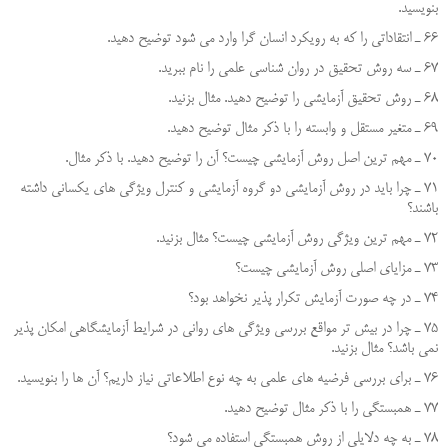
بنويسيد.
66 ـ انتقاداتي را كه به رويكرد انسان گرا وارد مي شود توضيح دهيد.
67 ـ سه روش تحقيق در روان شناسي علمي را نام ببريد.
68 ـ روش تحقیق آزمايشي را توضيح دهيد. مثال بزنيد.
69 ـ متغير مستقل و وابسته را با ذكر مثال توضيح دهيد.
70 ـ مهم ترين اصل روش آزمايشي چيست؟ آن را توضيح دهيد. با ذكر مثال.
71 ـ چرا بايد در روش آزمايشي دو گروه آزمايشی و كنترل ويژگي هاي يكساني داشته
باشند؟
72 ـ مهم ترين ويژگي روش آزمايشي چيست؟ مثال بزنید.
73 ـ مزاياي اصلي روش آزمايشي چيست؟
74 ـ در چه صورت آزمايش تكرار پذير نخواهد بود؟
75 ـ چرا در بيش تر مواقع بررسي ويژگي هاي رواني در شرايط آزمايشگاهي امكان پذير
نمي باشد؟ مثال بزنيد.
76 ـ براي بررسي فرضيه هاي علمي به چه نوع اطلاعاتي نياز داريم؟ آن ها را بنويسيد.
77 ـ همبستگي را با ذكر مثال توضيح دهيد.
78 ـ به چه دلایلی از روش همبستگی استفاده می شود؟