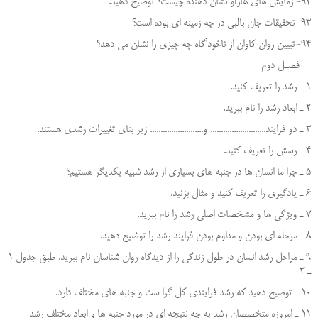
92-آزمایش های هارلو نشان دهنده چیست؟ توضیح دهید.
93-تحقیقات جان بالبی در چه زمینه ای بوده است؟
94-تبیین روان کاوان از ناخودآگاه چه چیزی را نشان می دهد؟
فصـل دوم
1 ـ رشد را تعريف كنيد.
2 ـ ابعاد رشد را نام ببريد.
3 ـ دو فرايند.......................... و......................... زير بناي تغييرات رشدي هستند.
4 ـ رسش را تعريف كنيد.
5 ـ چرا ما انسان ها در جنبه هاي بسياري از رشد شبيه يكديگر هستيم؟
6 ـ يادگيري را تعريف كنيد و مثال بزنيد.
7 ـ ويژگي ها و مشخصات اصلي رشد را نام ببريد.
8 ـ مرحله اي بودن و مداوم بودن فرايند رشد را توضيح دهيد.
9 ـ مراحل رشد انسان در طول زندگي را از ديدگاه روان شناسان نام ببريد. طبق جدول 1
ـ 2
10 ـ توضيح دهيد كه رشد فرايندي كل گرا ست و جنبه هاي مختلف دارد.
11 ـ امروزه متخصصان رشد به چه نتيجه اي در مورد جنبه ها و ابعاد مختلف رشد