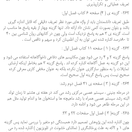
تعریف عملیاتی و تکرارپذیری
262- گزینه ی ( 4) صفحه 6 کتاب فصل اول:
طبق تعریف دانشمندان باید از واژه های مورد نظر تعریف دقیقی که قابل اندازه گیری
باشد و بتوان بصورت کمی نشان داد ارائه داد. تنها گزینه چهار از بقیه پاسخ ها مناسب تر
است. گزینه ی 3 هم به پاسخ نزدیک است ولی چون در کتابهای روان شناسی بین 40
تا 80درصد اشاره شده نمی توان به آن اظمینان کرد و مبهم و ناقص است .
263- گزینه ( 1 ) صفحه 11 کتاب فصل اول :
پاسخ گزینه 2 و 4 رد می شود چون مکانیسم های دفاعی ناخوآگاهانه استفاده می شود و
این دو گزینه به عمل آگاهانه اشاره کرده اند . پاسخ گزینه 3 هم بخاطر اینکه ارضای
تمایلات را به منظور سازگاری عنوان نکرده بلکه به عنوان مخفی کاری معرفی کرده
صحیح نیست پس پاسخ گرینه اول صحیح است.
264- گزینه ( 3 ) صفحه ی 41 فصل دوم رشد:
در مرحله جنینی ، سیستم عصبی مرکزی رشد می کند در هفته ی هشتم تا زمان تولد
البته رشد سیستم عصبی همراه با رشد ماهیچه ها و استخوان ها و اندام تولید مثل هم
در این مرحله ظاهر می شود و ادامه دارد.
265- گزینه( 3 ) فصل اول صفحات 22 و 23:
چون اشاره شده این پژوهش تصمیم دارد همبستگی دو متغیر را بررسی نماید پس گزینه
های 1 و 2که به علت پرخاشگری ( تماشای خشونت در تلویزیون ) اشاره شده رد می