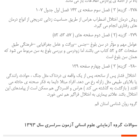
بالاتر از ادامه ی پردازش اطلاعات باز می مانند
278- گزینه( 3 ) فصل سوم صفحه ی 143 فصل اول جدول 7-1
روش درمان اختلال اضطراب هراس از طریق حساسیت زدایی تدریجی از انواع درمان
های رفتاری انجام می گیرد.
279- گزینه (2 ) فصل دوم صفحه های ( 57، 53، 52)
عوامل مهم و مؤثّر در سن بلوغ –جنس –وراثت و عامل جغرافیایی –فرهنگی طبق
صفحات 53 و 52 کتاب می باشند اما زودرسی و بررسی بلوغ به سن مربوط می شود که
همان سن بلوغ است
280- گزینه( 3 ) فصل چهارم صفحه 129
اختلال فشار پس از سانحه، پس از یک واقعه ی دردناک مثل جنگ ، حوادث رانندگی
یا بلایای طبیعی مثل زلزله رخ می دهد. افراد مبتلا دایما به فکر صحنه ی حادثه می
افتند ( بازگشت به گذشته می کند ) هراس و افسردگی هم ممکن است از پیامدهای این
اختلال باشد علائم بیماری به اختلال فراگیر هم نمی خورد.
گروه روان شناسی استان قم
سوالات گروه آزمايشي علوم انساني آزمون سراسري سال 1393