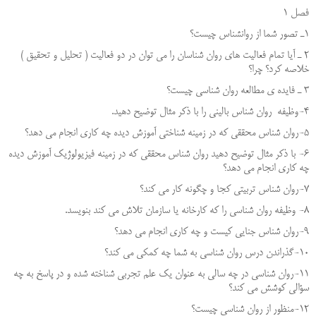
فصل 1
1ـ تصور شما از روانشناس چيست؟
2 ـ آيا تمام فعاليت هاي روان شناسان را مي توان در دو فعاليت ( تحليل و تحقیق )
خلاصه كرد؟ چرا؟
3 ـ فايده ي مطالعه روان شناسي چيست؟
4-وظیفه روان شناس بالینی را با ذکر مثال توضیح دهید.
5-روان شناس محققی که در زمینه شناختی آموزش دیده چه کاری انجام می دهد؟
6- با ذکر مثال توضیح دهید روان شناس محققی که در زمینه فیزیولوژیک آموزش دیده
چه کاری انجام می دهد؟
7-روان شناس تربیتی کجا و چگونه کار می کند؟
8- وظیفه روان شناسی را که کارخانه یا سازمان تلاش می کند بنویسد.
9-روان شناس جنایی کیست و چه کاری انجام می دهد؟
10-گذراندن درس روان شناسي به شما چه كمكي مي كند؟
11-روان شناسي در چه سالي به عنوان يك علم تجربي شناخته شده و در پاسخ به چه
سؤالي كوشش مي كند؟
12-منظور از روان شناسي چيست؟