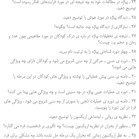
24 ـ پياژه در مطالعات خود به چه نتيجه اي در مورد فرايندهاي تفكر رسيده است؟
توضيح دهيد.
25 ـ ديدگاه پياژه در مورد هوش را توضيح دهيد.
26 ـ سازگاري از ديدگاه پياژه چند جانبه است؟ چگونه؟
27 ـ نتيجه ي تحقيقات پياژه در باره ي درك كودكان در مورد مفاهيمي چون عدد و
زمان و حجم و... چيست؟
28 ـ چهار دوره شناختي پياژه را به ترتيب نام ببريد.
29 ـ دوره ي حسي ـ حركتي از چه سني شروع مي شود و كودكان داراي چه ويژگي
هايي مي شوند؟
30 ـ دامنه ي سني پيش عملياتي را نوشته و ويژگي هاي كودكان در اين مرحله را
توضيح دهيد.
31 ـ دوره ي عمليات عيني پياژه در چه سنيني است و چه ويژگي هايي پيدا مي كنند؟
32 ـ دامنه ي دوره ي عمليات ذهني يا صوري از چه سني شروع مي شود ، ويژگي هاي
فرد در اين دوره را بنويسيد.
33 ـ نظريه ي رواني ـ اجتماعي اريكسون را توضيح دهيد.
34 ـ منظور از بحران در نظريه اريكسون چيست؟ چه تأثيري بر شخصيت فرد مي گذارد؟
35 ـ به نظر اريكسون زماني كه بحران يك مرحله حل نشده باشد چه مشكلي براي فرد