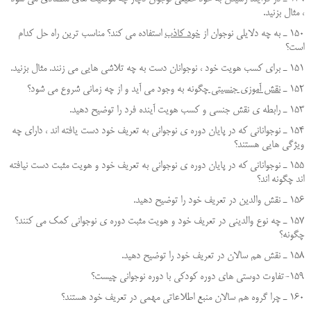
، مثال بزنيد.
150 ـ به چه دلايلي نوجوان از
خود كاذب
استفاده مي كند؟ مناسب ترين راه حل كدام
است؟
151 ـ براي كسب هويت خود ، نوجوانان دست به چه تلاشي هايي مي زنند. مثال بزنيد.
152 ـ
نقش آموزي جنسيتي
چگونه به وجود مي آيد و از چه زماني شروع مي شود؟
153 ـ رابطه ي نقش جنسي و كسب هويت آينده فرد را توضيح دهيد.
154 ـ نوجواناني كه در پایان دوره ي نوجواني به تعريف خود دست يافته اند ، داراي چه
ويژگي هايي هستند؟
155 ـ نوجواناني كه در پايان دوره ي نوجواني به تعريف خود و هويت مثبت دست نيافته
اند چگونه اند؟
156 ـ نقش والدين در تعريف خود را توضيح دهيد.
157 ـ چه نوع والديني در تعريف خود و هويت مثبت دوره ي نوجواني كمك مي كنند؟
چگونه؟
158 ـ نقش هم سالان در تعريف خود را توضيح دهيد.
159-تفاوت دوستی های دوره کودکی با دوره نوجوانی چیست؟
160 ـ چرا گروه هم سالان منبع اطلاعاتي مهمي در تعريف خود هستند؟