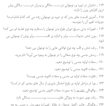
114 ـ دختران در دوره ي نوجواني در........... سالگي و پسران در........... سالگي بيش
ترين افزايش وزن را دارند.
115 ـ آخرين قسمت هاي بدن كه در دوره ي نوجواني رشد مي كند كدام اندام است؟
جزييات تغيير آن را بنويسيد.
116 ـ تغييرات بدني سريع دوران بلوغ بدن نوجوان را مستلزم چه نوع تغذيه اي مي كند؟
117 ـ وزن شش حدودا........... برابر و اندازه ي قلب.............. برابر پيش از نوجواني مي
شود.
118 ـ رشد شش و قلب چه نوع توانايي هايي را به نوجوان مي دهد؟
119 ـ رسش جنسي چه نوع صفاتي را در نوجوان به وجود مي آورد؟ نام ببريد.
120 ـ صفات اوليه جنسي را توضيح دهيد.
121 ـ صفات ثانويه جنسي را توضيح دهيد.
122 ـ تفاوت صفات اوليه ي جنسي و صفات ثانويه جنسي چيست؟
123 ـ چرا در مراحل اوليه ي بلوغ احتمال باروري از سال هاي بعدي كم تر است؟
124 ـ چگونگي
رشد مو
را به صورت صفات ثانوي جنسي توضيح دهيد.
125 ـ رشد موي صورت به ويژگي هاي................ و................... بستگي دارد.
126 ـ چگونگي عكس العمل نوجوان در مقابل تغييرات مهم بدني و جنسي به چه