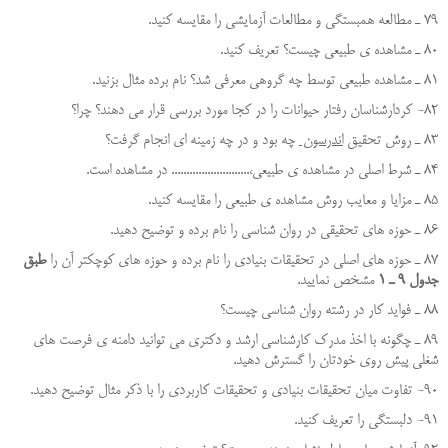
79 ـ مطالعه همبستگي و مطالعات آزمايشي را مقايسه كنيد.
80 ـ مشاهده ي طبيعي چيست؟ تعريف كنيد.
81 ـ مشاهده طبيعي توسط چه گروهي معرفي شد؟ نام برده مثال بزنید.
82- کردارشناسان رفتار حیوانات را در کجا مورد بررسی قرار می دهند؟ چرا؟
83 ـ روش تحقيق
اندرسون
چه بود و در چه زمینه اي انجام گرفت؟
84 ـ شرط اصلي در مشاهده ي طبيعي،.......................... در مشاهده است.
85 ـ مزايا و معايب روش مشاهده ي طبيعي را مقايسه كنيد.
86 ـ حوزه هاي تحقيقي در روان شناسي را نام برده و توضيح دهيد.
87 ـ حوزه هاي اصلي در تحقيقات بنيادي را نام برده و حوزه هاي كوچكتر آن را
طبق
جدول 9 ـ 1
مشخص نماييد.
88 ـ فوايد كار در رشته روان شناسي چيست؟
89 ـ چگونه با اخذ مدرك كارشناسي ارشد و دكتري مي توانيد دامنه ي فرصت هاي
شغلي پيش روي خودتان را گسترش دهيد.
90- تفاوت میان تحقیقات بنیادی و تحقیقات کاربردی را با ذکر مثال توضیح دهید.
91- دلبستگی را تعریف کنید.