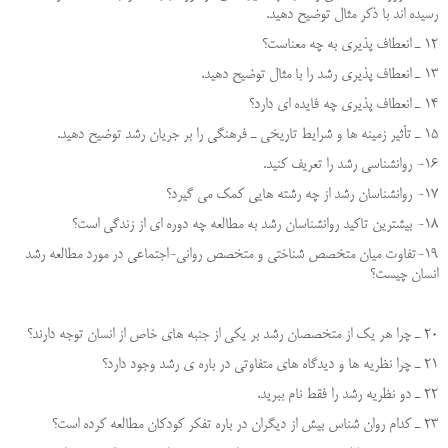
رسيده اند با ذكر مثال توضيح دهيد.
12 ـ انعطاف پذيري به چه معناست؟
13 ـ انعطاف پذيري رشد را با مثال توضيح دهيد.
14 ـ انعطاف پذيري چه فايده اي دارد؟
15 ـ تأثير زمينه ها و شرايط تاريخي ـ فرهنگي را بر جريان رشد توضيح دهيد.
16- روانشناسی رشد را تعریف کنید.
17- روانشناسان رشد از چه رشته هایی کمک می گیرد؟
18- بیشترین تاکید روانشناسان رشد به مطالعه چه دوره ای از زندگی است؟
19-تفاوت میان متخصص شناختی و متخصص روانی-اجتماعی در مورد مطالعه رشد
انسان چیست؟
20 ـ چرا هر يك از متخصصان رشد بر يكي از جنبه هاي خاص از انسان توجه دارند؟
21 ـ چرا نظريه ها و ديدگاه هاي متفاوتي در باره ي رشد وجود دارد؟
22 ـ دو نظريه رشد را فقط نام ببريد.
23 ـ كدام روان شناس بيش از ديگران در باره تفكر كودكان مطالعه كرده است؟