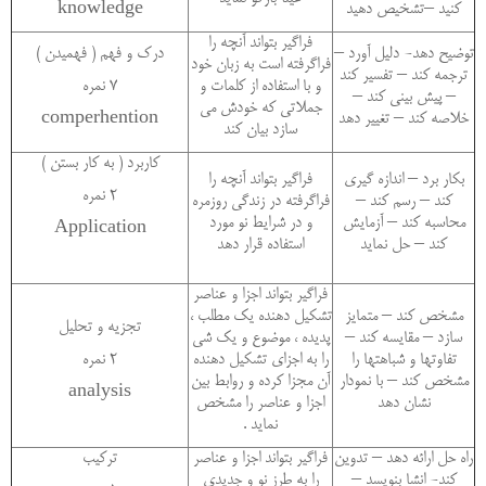
کنید –تشخیص دهید
knowledge
فراگیر بتواند آنچه را
توضیح دهد- دلیل آورد –
درک و فهم ( فهمیدن )
فراگرفته است به زبان خود
ترجمه کند – تفسیر کند
و با استفاده از کلمات و
7 نمره
– پیش بینی کند –
جملاتی که خودش می
خلاصه کند – تغییر دهد
comperhention
سازد بیان کند
کاربرد ( به کار بستن )
بکار برد – اندازه گیری
فراگیر بتواند آنچه را
2 نمره
کند – رسم کند –
فراگرفته در زندگی روزمره
محاسبه کند – آزمایش
و در شرایط نو مورد
Application
کند – حل نماید
استفاده قرار دهد
فراگیر بتواند اجزا و عناصر
مشخص کند – متمایز
تشکیل دهنده یک مطلب ،
تجزیه و تحلیل
سازد – مقایسه کند –
پدیده ، موضوع و یک شی
تفاوتها و شباهتها را
را به اجزای تشکیل دهنده
2 نمره
مشخص کند – با نمودار
آن مجزا کرده و روابط بین
analysis
نشان دهد
اجزا و عناصر را مشخص
نماید .
راه حل ارائه دهد – تدوین
فراگیر بتواند اجزا و عناصر
ترکیب
کند- انشا بنویسد –
را به طرز نو و جدیدی