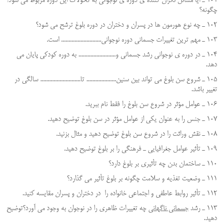
101 ـ آيا مسائل نگران كننده ي دوره ي نوجواني به تحولات اين دوره مربوط مي شود؟
چگونه؟
102 ـ چه نوع هورمون ها در پسران و دختران در دوره بلوغ ترشح مي شود؟
103 ـ مهم ترين تغييرات جسماني دوره نوجواني........................... است.
104 ـ در دوره ي نوجواني رشد جسماني و......................... به دوره كودكي پايان مي
دهد.
105 ـ شروع سن بلوغ مي تواند بين سنين.................... تا........................... سالگي در
تغيير باشد.
106 ـ عوامل مؤثر در شروع سن بلوغ را فقط نام ببريد.
107 ـ جنس را به عنوان يكي از عوامل مؤثر در سن بلوغ توضيح دهيد.
108 ـ نقش وراثت را در شروع سن بلوغ توضيح دهيد و مثال بزنید.
109 ـ تأثير عوامل جغرافيايي ـ فرهنگي را بر بلوغ توضيح دهيد.
110 ـ ساختمان بدن چه تأثيري بر بلوغ دارد؟
111 ـ وضعيت تغذيه و سلامت چگونه بر بلوغ تأثير مي گذارد؟
112 ـ تأثير روابط عاطفي و اجتماعی خانواده را در دختران و پسران مقایسه کنید.
113 ـ رشد
جسماني ناگهاني
چه تغييرات ظاهري را در نوجوان به وجود مي آورد؟توضيح
دهيد.