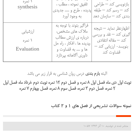
1 نمره
بازنویسی کند – طراحی
تلفیق نموده ، مطلب ،
synthesis
کند – رسم کند – طبقه
پدیده ، طرح و ..... جدیدی
بندی کند – سازمان دهد
به وجود آورد
فراگیر بتوند با توجه به
اظهارنظر نماید – نتیجه
ملاک های مشخص،
ارزشیابی
گیری کند – نقد و بررسی
درباره ی ارزش مطالب
کند – مقاله انتقادی
1 نمره
،پدیده ها ، افکار ، راه حل
بنویسد- ارزیابی کند –
ها و .... به قضاوت و
Evaluation
قضاوت کند
داوری آگاهانه بپردازد
البته
بارم بندی
درس روان شناسی به قرار زیر می باشد
نوبت اول دی ماه فصل اول 8 نمره و فصل دوم 12 نمره نوبت دوم خرداد ماه فصل اول
2 نمره، فصل دوم 3 نمره، فصل سوم 8 نمره، فصل چهارم 7 نمره
نمونه سوالات تشریحی از فصل های 1 و 2 کتاب
منتشر شده در دوشنبه, 10 آذر 1393 10:57