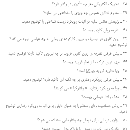
38 ـ تحريك الكتريكي مغز چه تأثيري در رفتار دارد؟
39 ـ سندرم تطابق عمومي چه چيزي را مشخص مي سازد؟
40 ـ پژوهش
هانس سليه
در اثبات رويكرد زيست شناختي را توضيح دهيد.
41 ـ نظریه روان كاوي چيست؟
42 ـ روان كاوي در توصيف و تبيين كاركردهاي رواني به چه عواملی توجه می کند؟
توضيح دهيد.
43 ـ پيش فرض نظريه ي روان كاوي فرويد بر چه نيرويي تأكيد دارد؟ توضيح دهيد.
44 ـ مهم ترين درك ما از نظر فرويد چيست؟
45 ـ چرا نظريه فرويد
جبرگرا
است؟
46 ـ پيش فرض رويكرد رفتاري بر چه نكته اي تأكيد دارد؟ توضيح دهيد.
47 ـ چرا به رويكرد رفتاري « رفتارگرا » مي گويند؟
48 ـ هدف رفتار درماني چيست؟
49 ـ روش حساسيت زدايي منظم را به عنوان دليلي براي اثبات رويكرد رفتاري توضيح
دهيد.
50 ـ بيزاري درماني براي درمان چه رفتارهايي استفاده مي شود؟
51 ـ تکنیک پس خوراند زيستي را با ذکر مثال توضیح دهید؟