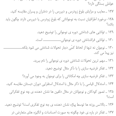
عواملي بستگي دارد؟
127 ـ معايب و مزاياي بلوغ زودرس و ديررس را در دختران و پسران مقايسه كنيد.
128-برخورد اطرافیان نسبت به نوجوانانی که بلوغ زودرس یا دیررس دارند چگون باید
باشد؟
129 ـ توانايي هاي شناختي دوره ي نوجواني را توضيح دهيد.
130 ـ توانايي فراشناختي دوره ي نوجواني....................... است.
130 ـ نوجوان نه تنها از لحاظ كمّي دجار تحولات شناختي مي شود بلكه........................
نيز پيدا مي كند.
131 ـ مهم ترين تحولات شناختي دوره ي نوجواني را نام ببريد.
132 ـ تفكر فرضيه سازي را با ذكر مثال توضيح دهيد.
133 ـ تفكر فرضيه سازي چه امكاناتي را براي نوجوان به وجود مي آورد؟
134 ـ استدلال قياسي را با ذكر مثال با استدلال استقرايي دوران دبستان مقايسه كنيد.
135 ـ تصور كودكان و نوجوانان در مثال دلفين ها نشان دهنده ي چه نوع تفكراتي
است؟
136 ـ بالانس وزنه ها توسط پياژه نشان دهنده ي جه نوع تفكري است؟ توضيح دهيد.
137 ـ تفكر در باره ي خود چگونه به صورت احساسات و انگيزه هاي متعارض در