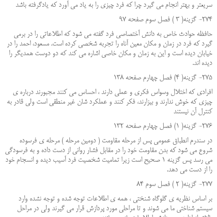
سریعتر و بهتر انجام می گیرد چرا که فرد چیزی را به یاد می آورد که یادگرفته باشد
274- گزینه( 3 ) فصل سوم صفحه 97
حافظه حوادث خاص به دانش آختصاصی فرد گفته می شود که اطلاعاتی را در برمی
گیرد که فرد در زمان و مکان معین آناه را تجربه شخصی کرده است. مسعود، احمد را در
خیابان دیده است و این به زمان و مکان خاصی اشاره می کند که دو دوست همدیگر را
دیده اند.
275- گزینه( 4) فصل چهارم صفحه 138
افرادی که اختلال وسواس فکری و عملی دارند ، احساس می کنند مجبورند درباره ی
چیزی که خوش ندارند و بیزارند، فکر کنند و عملکرد شان غیر منطقی است ولی قادر به
کنترل آن نیستند
276- گزینه( 1) فصل چهارم صفحه 132
در سندرم انطباق عمومی پس از مرحله مقاومت ( دومین مرحله ) مرحله ی فرسوده
شروع می شود که بدن مقاومت خود را در مقابل فشار روانی از دست داده و به فرسودگی
می رسد پس گزینه 1 صحیح است زیرا تمامیت شخصیت فرد آسیب دیده و انسجام خود
را از دست می دهد.
277- گزینه( 2 ) فصل سوم 84
بر اساس نظریه ی گلوگاه شنختی ، همه ی اطلاعات توجه شده و توجه نشده وارد
سیستم شناختی ما می شوند و تا مراحلی مورد پردازش قرار می گیرند ولی در مراحل