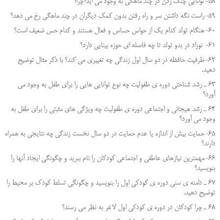
58-توانایی چنگ زدن در چند ماهگی به وجود می اید؟چرا؟
59-راست نگه داشتن سر و راه رفتن بدون کمک دیگران در چند ماهگی رخ می دهد؟
60-هنگام تولد کدام یک از حواس حساس و فعال هستند و کدام حس ضعیف است؟
61- نوزاد در بدو تولد تا چه فاصله ای حوزه بینایی دارد؟
62-ظرفیت حافظه در دو سال اول زندگی چه تغییری می کند؟ با ذکر مثال توضیح
دهید.
63 ـ رشد شناختي دوره ي طفوليت چه نوع توانايي هايي را براي طفل به وجود مي
آورد؟
64 ـ رشد هيجاني و اجتماعي دوره ي طفوليت چه ويژگي هاي مثبتي را براي طفل به
وجود مي آورد؟
65-حمایت بیش از اندازه یا عدم حمایت در دو سال نخست زندگی چه نتایجی به همراه
دارند؟
66-مهمترین نیازهای عاطفی و اجتماعی کودکان را نام ببرید و چگونگی ایجاد آنها را
بنویسید؟
67 ـ دامنه ي سني دوره ي كودكي اول را بنويسيد و چگونگي تسلط كودك بر محيط را
توضيح دهيد.
68 ـ چرا كودكان در دوره ي كودكي اول لاغر به نظر مي رسند؟