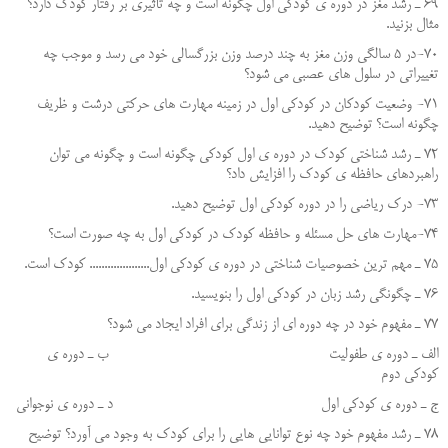
69 ـ رشد مغز در دوره ي كودكي اول چگونه است و چه تأثيري بر رفتار كودك دارد؟
مثال بزنيد.
70-در 5 سالگی وزن مغز به چند درصد وزن بزرگسالی خود می رسد و موجب چه
تغییراتی در سلول های عصبی می شود؟
71- وضعیت کودکان در کودکی اول در زمینه مهارت های حرکتی درشت و ظریف
چگونه است؟ توضیح دهید.
72 ـ رشد شناختي كودك در دوره ي اول كودكي چگونه است و چگونه مي توان
راهبردهاي حافظه ي كودك را افزايش داد؟
73- درک ریاضی را در دوره کودکی اول توضیح دهید.
74-مهارت های حل مسئله و حافظه کودک در کودکی اول به چه صورت است؟
75 ـ مهم ترين خصوصيات شناختي در دوره ي كودكي اول.................... كودك است.
76 ـ چگونگي رشد زبان در كودكي اول را بنويسيد.
77 ـ مفهوم خود در چه دوره اي از زندگي براي افراد ايجاد مي شود؟
الف ـ دوره ي طفوليت ب ـ دوره ي
كودكي دوم
ج ـ دوره ي كودكي اول د ـ دوره ي نوجواني
78 ـ رشد مفهوم خود چه نوع توانايي هايي را براي كودك به وجود مي آورد؟ توضيح