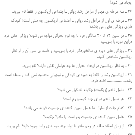
ايجاد مي شود؟
36 ـ سه مرحله ي مهم از مراحل رشد رواني ـ اجتماعي اريكسون را فقط نام ببريد.
37 ـ مرحله ي اول از مراحل رشد رواني ـ اجنماعي اريكسون چه سني است؟ كودك
داراي ويژگي هايي مي باشد؟
38 ـ در سنين 12 تا 20 سالگي فرد با چه نوع بحراني مواجه مي شود؟ ويژگي هاي فرد
دراين دوره را بنويسيد.
39 ـ ويژگي هاي دوره ي سالخوردگي فرد را بنويسيد و دامنه ي سني آن را از نظر
اريكسون مشخص كنيد.
40 ـ به نظر اريكسون در ايجاد بحران ها چه عواملي نقش دارند؟ نام ببرید.
41 ـ اريكسون رشد را فقط به دوره ي كودكي و نوجواني محدود نمي كند و معتقد است
رشد..................... ادامه دارد.
42 ـ سلول تخم (زیگوت) چگونه تشكيل مي شود؟
43 ـ هر سلول تخم داراي چند كروموزوم است؟
44 ـ كدام جفت از سلول ها عامل تعيين كننده ي جنسيت فرزند مي باشد؟
45 ـ عامل تعيين كننده ي جنسيت پدر است يا مادر؟ چگونه؟
46 ـ از زمان انعقاد نطفه در رحم مادر تا تولد چند مرحله ي رشد وجود دارد؟ نام ببريد.