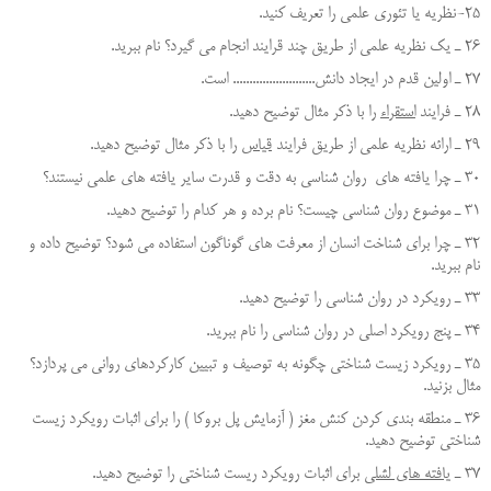
25-نظریه یا تئوری علمی را تعریف کنید.
26 ـ يك نظريه علمي از طريق چند قرايند انجام مي گيرد؟ نام ببريد.
27 ـ اولين قدم در ايجاد دانش......................... است.
28 ـ فرايند
استقراء
را با ذكر مثال توضيح دهيد.
29 ـ ارائه نظريه علمي از طريق فرايند
قياس
را با ذكر مثال توضيح دهيد.
30 ـ چرا یافته های روان شناسی به دقت و قدرت سایر یافته های علمی نیستند؟
31 ـ موضوع روان شناسي چيست؟ نام برده و هر كدام را توضيح دهيد.
32 ـ چرا براي شناخت انسان از معرفت هاي گوناگون استفاده مي شود؟ توضيح داده و
نام ببريد.
33 ـ رويكرد در روان شناسي را توضيح دهيد.
34 ـ پنج رويكرد اصلي در روان شناسي را نام ببريد.
35 ـ رويكرد زيست شناختي چگونه به توصيف و تبيين كاركردهاي رواني مي پردازد؟
مثال بزنيد.
36 ـ منطقه بندي كردن كنش مغز ( آزمايش پل بروكا ) را براي اثبات رويكرد زيست
شناختي توضيح دهيد.
37 ـ
يافته هاي لشلي
براي اثبات رويكرد ريست شناختي را توضيح دهيد.