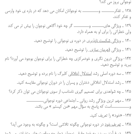
نوجواني بروز مي كند؟
138 ـ تفكر.............. و.................. به نوجوانان امكان مي دهد كه در باره ي خود وارسي
و تفكر كنند.
139 ـ ويژگي هاي............. و................. گر چه خود آگاهي نوجوان را بيش تر مي كند
ولي خطراتي را براي او به همراه دارد.
140 ـ
ويژگي شكست ناپذيري
در دوره ي نوجواني را توضيح دهيد.
141 ـ ويژگي
قهرمان سازي
را توضيح دهيد.
142-ویژگی درون نگری و خودمرکزی چه خطراتی را برای نوجوان بوجود می آورد؟ نام
ببرید و توضیح دهید.
143 ـ سه دوره اصلي رشد
استدلال اخلاقي
كلبرگ را نام برده و توضيح دهيد.
144 ـ رشد استدلال اخلاقي دختران و پسران را در دوران نوجواني مقايسه كنيد.
145 ـ چه شواهدی برای تصمیم گیری نامناسب از سوی نوجوانان می توان ذکر کرد؟
146 ـ مهم ترين ويژگي رشد رواني ـ اجتماعي دوره نوجواني...................
و....................است كه پاسخ به سؤال مهم «من كيستم » مي باشد.
147-«خود» را تعریف کنید.
148 ـ
تعريف خود
در دوره نوجواني چگونه تلاشي است؟ و چگونه به وجود مي آيد؟
149 ـ در فرآيند رسيدن به خود حقيقي نوجوان دچار چه موقعيت هاي متضادي مي شود