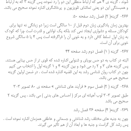
شوند ، گزینه ی 4 هم که ارتباط منطقی این دو را رد نموده، پس گزینه 3 که به ارتباط
و همبستگی این دو یعنی تماشای تلویزیون و پرخاشگری اشاره نموده صحیح می باشد.
266- گزینه( 2) فصل رشد صفحه 50:
بهترین زمان یادگیری زبان دوم قبل از 10 سالگی است زیرا دو زبانگی نه تنها برای
کودکان مسئله و دشواری ایجاد نمی کند بلکه یک توانایی و قدرت است چرا که کودک
به زبان اول تسلط کافی دارد و به خوبی آن را فراگرفته است پس 4 یا 5 سالگی شروع
خوبی برای آن است.
267- گزینه ( 1) فصل دوم رشد صفحه 44
البته در کتاب به دو حس بویای و شنوایی اشاره شده که قوی تر از حس بینایی هستند.
پس گزینه های 3 و 2 رد می شود و بین گزینه 4 و 1 گزینه اول را انتخاب می کنیم
چون در کتاب روان شناسی رشد به این قضیه اشاره شده است . در ضمن اولین گزینه
صحیح هم می باشد.
268- گزینه ( 2) فصل سوم « فرآیند های شناختی » صفحه ی 80 تصویر 3-3
طبق تصویر 3-3 لوب آهیانه ای مرکز ( احساس های بدنی ) می باشد ، پس گزینه 2
صحیح می باشد
269- گزینه( 4) صفحه 36 فصل رشد
چون به جنبه های مختلف رشد شناختی و جسمانی و عاطفی همزمان اشاره نموده است .
پس رشد کل گراست و جنبه ها و ابعاد آن از هم تأثیر می گیرند.