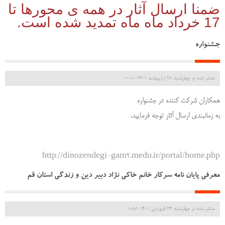
ضمنا ارسال آثار در همه ی محورها تا
17 خرداد ماه ماه تمدید شده است.
جشنواره
منتشر شده در چهارشنبه, 28 ارديبهشت 1401 10:00
همکاران شرکت کننده در جشنواره
به زمانبندی ارسال آثار توجه فرمایید.
http://dinozendegi-gam2.medu.ir/portal/home.php
معرفی پایان نامه سرکار خانم خاکی نژاد دبیر دین و زندگی استان قم
منتشر شده در چهارشنبه, 24 فروردين 1401 10:51