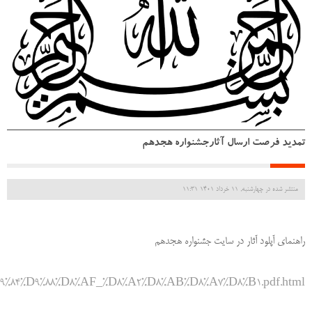
تمدید فرصت ارسال آثارجشنواره هجدهم
منتشر شده در چهارشنبه, 11 خرداد 1401 11:31
راهنمای آپلود آثار در سایت جشنواره هجدهم
E%D9%84%D9%88%D8%AF_%D8%A2%D8%AB%D8%A7
%D8%B1.pdf.html