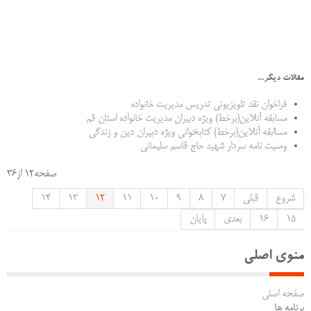
مقالات دیگر...
فراخوان نقد تلویزیونی تدریس مدیریت خانواده
مسابقه آنلاین(برخط) ویژه دبیران مدیریت خانواده استان قم
مساابقه آنلاین(برخط) کتابخوانی ویژه دبیران دین و زندگی
وصیت نامه سردار شهید حاج قاسم سلیمانی
صفحه12 از36
شروع
قبلی
7
8
9
10
11
12
13
14
15
16
بعدی
پایان
منوی اصلی
صفحه اصلی
برنامه ها