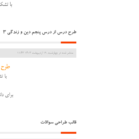
با تشک
طرح درس از درس پنجم دین و زندگی 3
منتشر شده در چهارشنبه, 19 ارديبهشت 1403 11:43
طرح 
با ت
برای دا
قالب طراحی سوالات