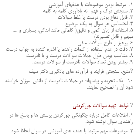
۱. مرتبط بودن موضوعات با هدفهای آموزشی
۲. سنجش درک و فهم نه یادآوری کلمه به کلمه
۳. قابل دفاع بودن درست یا غلط سوالات
۴. اختصاص هر سوال به یک موضوع
۵. استفاده از زبان کمی و دقیق( کلماتی مانند اندکی، بسیاری و ....
مبهم و قابل تفسیرند)
۶. پرهیز از طرح سوالات منفی
۷. دقت در عدم استفاده از کلمات راهنما یا اشاره کننده به جواب درست
۸. متناسب بودن طول جملات سوالات درست و یا نادرست
۹. بیشتر بودن تعداد سوالات نادرست از سوالات درست.
?منبع: سنجش فرایند و فرآورده های یادگیری دکتر سیف
۱۰. یک تجربه و پیشنهاد: در جملات نادرست از دانش آموزان خواسته
شود آن را تصحیح نمایند.
?
قواعد تهیه سوالات جورکردنی
۱. اطلاعات کامل درباره چگونگی جورکردن پرسش ها و پاسخ ها در
راهنمای سوال نوشته شود.
۲. موضوعات مهم مرتبط با هدف های آموزشی در سوال لحاظ شود.