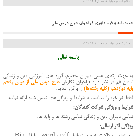
منتشر شده در چهارشنبه, 08 آذر 1402 10:26
شیوه نامه و فرم داوری فراخوان طرح درس ملی
منتشر شده در چهارشنبه, 01 آذر 1402 11:46
باسمه تعالی
به جهت ارتقای علمی دبیران محترم، گروه های آموزشی دین و زندگی
استان قم در نظر دارد فراخوان نگارش
طرح درس ملی از درس پنجم
پایه دوازدهم (کلیه رشته‌ها)
را برگزار نماید.
لطفا آثار
خود را
متناسب
با
شرایط
و
ویژگی‌های
تعیین
شده
ارائه
نمایید
.
شرایط
و
ویژگی
شرکت
کنندگان
:
تمامی
دبیران
دین و زندگی تمامی رشته ها و پایه ها
.
ویژگی آثار ارسالی:
تمامی سؤالات به صورت فایل
pdf
و
word
و با قلم in
B