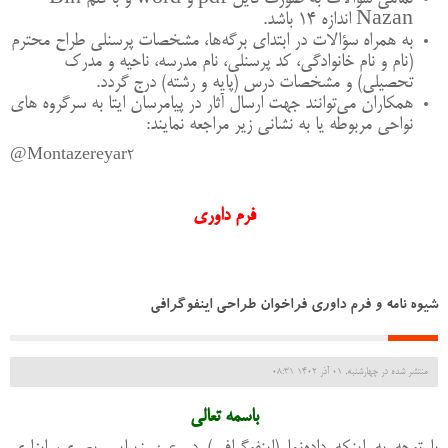
Nazan
اندازه 14 باشد.
به همراه سؤالات در ابتدای برگه‌ها، مشخصات پرسنلی طراح محترم
(نام و نام خانوادگی، کد پرسنلی، نام مدرسه، ناحیه و مدرک
تحصیلی) و مشخصات درس (پایه و رشته) درج گردد.
همکاران می‌توانند جهت ارسال آثار در پیامرسان ایتا به سرگروه های
نواحی مربوطه یا به نشانی زیر مراجعه نمایند
:
@
Montazereyar
2
فرم داوری
شیوه نامه و فرم داوری فراخوان طراحی اینفوگرافی
منتشر شده در چهارشنبه, 01 آذر 1402 08:31
باسمه تعالی
با
توجه
به
اینکه
داده‌نما (اینفوگرافی)
در
عین
زیبایی
بصری،
ابزاری