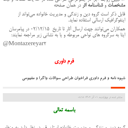
مشخصات
و
شناسنامه
اثر
در همان صفحه
قابل ذکر است گروه
دین و زندگی و مدیریت خانواده
می‌تواند
از
اینفوگرافیک
ارسالی
استفاده
نماید.
همکاران می‌توانند جهت ارسال آثار تا تاریخ 02/12/15 در پیامرسان
ایتا به سرگروه های نواحی مربوطه و یا به نشانی زیر مراجعه نمایند:
@Montazereyar2
فرم داوری
شیوه نامه و فرم داوری فراخوان طراحی سوالات واگرا و مفهومی
منتشر شده در چهارشنبه, 01 آذر 1402 08:18
باسمه تعالی
گروه
دین و زندگی و مدیریت خانواده
استان
قم
در نظر دارد به
منظور