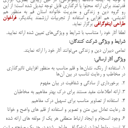
قدرتمند
برای
ارائه
محتوا
یا
اثرگذاری
قابل
توجه
تبدیل
شده
است؛
از
این
رو گروه
دین و زندگی و مدیریت خانواده
استان
قم
به
منظور
هم
‌اندیشی،
هم
افزایی
و
استفاده
از
تجربیات
ارزشمند
یکدیگر،
فراخوان
طراحی اینفوگرافی
برگزار نماید.
لطفا آثار
خود را
متناسب
با
شرایط
و
ویژگی‌های
تعیین
شده
ارائه
نمایید
.
شرایط
و
ویژگی
شرکت
کنندگان
:
تمامی
دبیران
دین و زندگی می‌توانند
آثار
خود
را
ارائه
نمایند
.
ویژگی
آثار
ارسالی
:
1. استفاده
از
رنگ،
نشان‌ها
و
قلم
مناسب
به
منظور
افزایش
تاثیرگذاری
در
مخاطب
و
رعایت
تناسب
در
بین
آن‌ها
2.
برخورداری
از
سادگی
و
شفافیت
در
بیان
مفهوم
3. ارائه
اطلاعات
مفید مستند
برای
درک
بهتر
مفاهیم
به
مخاطبان
4.
استفاده
از
تصاویر
مناسب
برای
تسهیل
درک
مفاهیم
5.
رعایت
تعادل
بین
متن
و
تصویر
و
استفاده
از
قلم
های
واضح
و
خوانا
6. وجود
انسجام
و
ایجاد
ارتباط
منطقی
هر
یک
از
مولفه
های
ارائه
شده
7. تبیین
روابط
اجزا
در
اینفوگرافی
طراحی
شده
در
حد
یک
صفحه
و ثبت