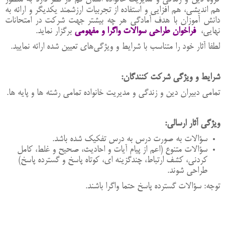
هم ‌اندیشی،
هم
افزایی
و
استفاده
از
تجربیات
ارزشمند
یکدیگر و ارائه به
دانش آموزان با هدف آمادگی هر چه بیشتر جهت شرکت در امتحانات
نهایی،
فراخوان طراحی سوالات واگرا و مفهومی
برگزار نماید.
لطفا آثار
خود را
متناسب
با
شرایط
و
ویژگی‌های
تعیین
شده
ارائه
نمایید
.
شرایط
و
ویژگی
شرکت
کنندگان
:
تمامی
دبیران
دین و زندگی و مدیریت خانواده تمامی رشته ها و پایه ها
.
ویژگی آثار ارسالی:
سؤالات به صورت درس به درس تفکیک شده باشد.
سؤالات متنوع (اعم از پیام آیات و احادیث، صحیح و غلط، کامل
کردنی، کشف ارتباط، چندگزینه ای، کوتاه پاسخ و گسترده پاسخ)
طراحی شوند.
توجه: سؤالات گسترده پاسخ حتما واگرا باشند.