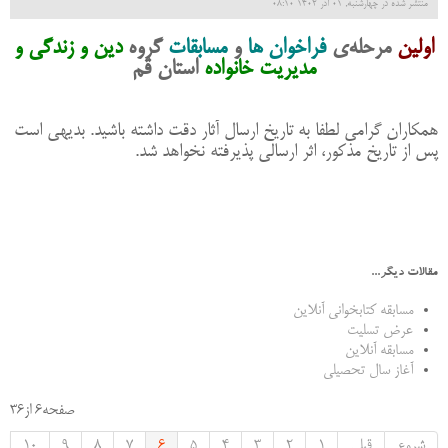
منتشر شده در چهارشنبه, 01 آذر 1402 08:10
اولین
مرحله‌ی
فراخوان ها
و
مسابقات
گروه
دین و زندگی و
مدیریت خانواده
استان قم
همکاران گرامی لطفا به تاریخ ارسال آثار دقت داشته باشید. بدیهی است
پس از تاریخ مذکور، اثر ارسالی پذیرفته نخواهد شد.
مقالات دیگر...
مسابقه کتابخوانی آنلاین
عرض تسلیت
مسابقه آنلاین
آغاز سال تحصیلی
صفحه6 از36
شروع
قبلی
1
2
3
4
5
6
7
8
9
10