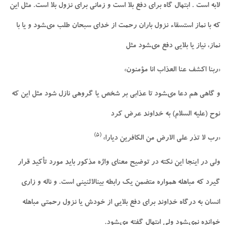
لابه است . ابتهال گاه براى دفع بلا است و زمانى براى نزول بلا است. مثل اين
كه با نماز استسقاء نزول باران رحمت از خداى سبحان طلب مى‏شود و يا با
نماز، نياز يا بلايى دفع مى‏شود مثل
«ربنا اكشف عنا العذاب انا مؤمنون»
و گاهى هم دعا مى‏شود تا عذابى بر شخص يا گروهى نازل شود مثل اين كه
نوح (عليه السلام) به خداوند عرض كرد
(5)
«رب لا تذر على الارض من الكافرين ديارا»
ولى در اينجا اين نكته در توضيح معناى واژه مذكور بايد مورد تأكيد قرار
گيرد كه مباهله همواره متضمن يك رابطه بين‏الاثنينى است. و ناله و زارى
انسان به درگاه خداوند براى دفع بلايى از خودش يا نزول رحمتى مباهله
خوانده نمى‏شود ولى ابتهال گفته مى‏شود.