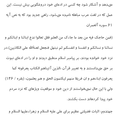
مى‏دهد و آشكار شود چه كسى در ادعاى خود دروغگويى بيش نيست. اين
عمل كه در لغت عرب مباهله ناميده مى‏شود، راهى جديد بود كه به نص آيه
61 سوره آل‏عمران
(فمن حاجك فيه من بعد ما جاءك من العلم فقل تعالوا ندع ابنائنا و ابنائكم و
نسائنا و نسائكم و انفسنا و انفسكم ثم نبتهل فنجعل لعنةالله على الكاذبين).در
نزد خود خوانده بودند، بر پيامبر اسلام منطبق ديدند و او را در ادعاى نبوت
بر حق مى‏دانستند و به تعبير قرآن «الذين آتيناهم الكتاب يعرفونه كما
يعرفون ابناءهم و ان فريقا منهم ليكتمون الحق و هم يعلمون» (بقره / 146)
ولى با اين حال نمى‏خواستند از دين خود و موقعيت ويژه‏اى كه نزد مردم
خود پيدا كرده‏اند دست بكشند.
جهت‏دوم: اثبات فضيلتى‏ عظيم براى على‏ عليه السلام و زهراءعليها السلام و