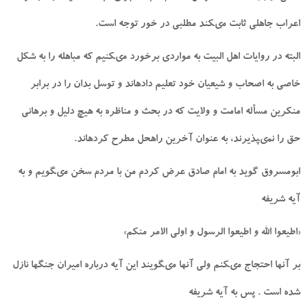
اعراب جاهلى ثابت مى‏كند مطلبى در خور توجه است.
البته در روايات اهل البيت به مواردى برخورد مى‏كنيم كه مباهله را به شكل
خاصى به اصحاب و شيعيان خود تعليم داده‏اند و توسل بدان را در برابر
منكرين مسأله امامت و ولايت كه در بحث و مناظره به هيچ دليل و برهانى
حق را نمى‏پذيرند، به عنوان آخرين راه‏حل مطرح كرده‏اند.
ابومسروق گويد به امام صادق عرض كردم من با مردم سخن مى‏گويم و به
آيه شريفه
«اطيعوا الله و اطيعوا الرسول و اولى الامر منكم»
بر آنها احتجاج مى‏كنم ولى آنها مى‏گويند اين آيه درباره اميران جنگها نازل
شده است . پس به آيه شريفه