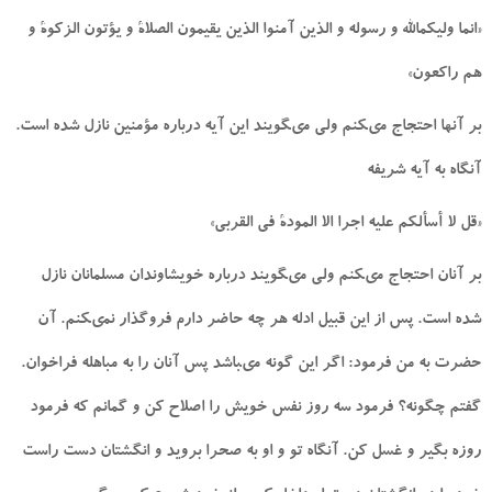
«انما وليكم‏الله و رسوله و الذين آمنوا الذين يقيمون الصلاة و يؤتون الزكوة و
هم راكعون»
بر آنها احتجاج مى‏كنم ولى مى‏گويند اين آيه درباره مؤمنين نازل شده است.
آنگاه به آيه شريفه
«قل لا أسألكم عليه اجرا الا المودة فى القربى»
بر آنان احتجاج مى‏كنم ولى مى‏گويند درباره خويشاوندان مسلمانان نازل
شده است. پس از اين قبيل ادله هر چه حاضر دارم فروگذار نمى‏كنم. آن
حضرت به من فرمود: اگر اين گونه مى‏باشد پس آنان را به مباهله فراخوان.
گفتم چگونه؟ فرمود سه روز نفس خويش را اصلاح كن و گمانم كه فرمود
روزه بگير و غسل كن. آنگاه تو و او به صحرا برويد و انگشتان دست راست