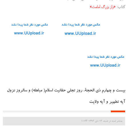
کتاب:
«راز بزرگ امامت»
بیست و چهارم ذی الحجة، روز تجلی حقانیت اسلام( مباهله) و سالروز نزول
آیه تطهیر و آیه ولایت
منتشر شده در شنبه, 13 دی 1393 11:36