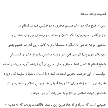
اهميت واقعه مباهله
پس از فتح مكه در سال هشتم هجرى و درخشش قدرت اسلام در
جزيرةالعرب، پيروان ديگر اديان و مذاهب و رهبران و رجال سياسى و
مذهبى توجه خاصى به اسلام و مسلمانان و به كانون اين قدرت عظيم يعنى
مدينةالرسول پيدا كردند. اين امر زمينه مناسبى را براى نشر و گسترش
شعاع اسلام تا اقصى نقاط حجاز و حتى خارج از آن فراهم آورد و پيامبر اسلام
توانست از اين فرصت بخوبى استفاده كند و با ارسال نامه‏ها و نمايندگان ويژه
به رؤساى بلاد و زمامداران كشورها آنها را به پذيرش اسلام و يا به رسميت
شناختن دولت اسلامى و التزام به مقررات آن فرا خواند.
طبيعى است كه بسيارى از مخاطبين اين نامه‏ها علاقه‏مند بودند كه به مدينه و