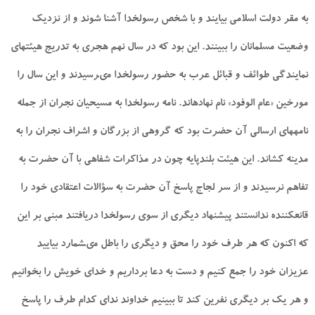
به مقر دولت اسلامى بيايند و با شخص رسول‏خدا آشنا شوند و از نزديك
وضعيت مسلمانان را ببينند. اين بود كه در سال نهم هجرى به تدريج هيئت‏هاى
نمايندگى طوائف و قبائل عرب به حضور رسول‏خدا مى‏رسيدند و اين سال را
مورخين «عام الوفود» نام نهاده‏اند. نامه رسول‏خدا به مسيحيان نجران از جمله
نامه‏هاى ارسالى آن حضرت بود كه گروهى از بزرگان و اشراف نجران را به
مدينه كشاند. اين هيئت بلندپايه چون در مذاكرات شفاهى با آن حضرت به
تفاهم نرسيدند و از سر لجاج پاسخ آن حضرت به سؤالات اعتقادى خود را
قانع‏كننده ندانستند پيشنهاد ديگرى از سوى رسول‏خدا دريافتند مبنى بر اين
كه اكنون كه هر طرف خود را محق و ديگرى را باطل مى‏شمارد بياييد
عزيزان خود را جمع كنيم و دست به دعا برداريم و خداى خويش را بخوانيم
و هر يك بر ديگرى نفرين كند تا ببينيم خداوند نداى كدام طرف را پاسخ