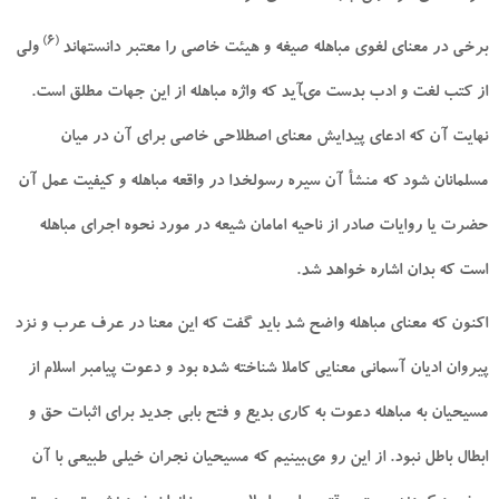
(6)
برخى در معناى لغوى مباهله صيغه و هيئت خاصى را معتبر دانسته‏اند
ولى
از كتب لغت و ادب بدست مى‏آيد كه واژه مباهله از اين جهات مطلق است.
نهايت آن كه ادعاى پيدايش معناى اصطلاحى خاصى براى آن در ميان
مسلمانان شود كه منشأ آن سيره رسول‏خدا در واقعه مباهله و كيفيت عمل آن
حضرت يا روايات صادر از ناحيه امامان شيعه در مورد نحوه اجراى مباهله
است كه بدان اشاره خواهد شد.
اكنون كه معناى مباهله واضح شد بايد گفت كه اين معنا در عرف عرب و نزد
پيروان اديان آسمانى معنايى كاملا شناخته شده بود و دعوت پيامبر اسلام از
مسيحيان به مباهله دعوت به كارى بديع و فتح بابى جديد براى اثبات حق و
ابطال باطل نبود. از اين رو مى‏بينيم كه مسيحيان نجران خيلى طبيعى با آن