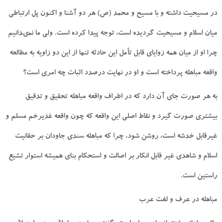
در مسيحيت داشته و با مسيح و محمد (ص) هر دو آشنا و اكنون پل ارتباطى
ميان اسلام و مسيحيت گرديده است، توجه پيدا كرده است. ولى ما نمى‏دانيم
چرا او از ميان همه زواياى قابل تأمل اين حادثه تنها از اين دو زاويه به مطالعه
واقعه مباهله پرداخته است و او در نهايت درصدد اثبات چه امرى است؟
به هر صورت جاى آن دارد كه در اطراف واقعه مباهله تحقيق و تدقيق
بيشترى صورت گيرد و نقاط اصلى اين واقعه كه چون واقعه غديرخم مسلم و
غيرقابل خدشه است، روشن شود، چرا كه مباهله سندى جاودان بر حقانيت
اسلام و شاهدى غير قابل انكار بر اصالت و استحكام بناى هميشه استوار تشيع
راستين است.
مباهله در عرف و لغت عرب