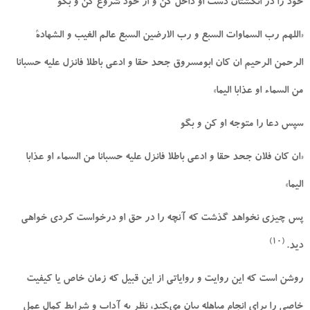
خود را در انگشتان دست او داخل كن و از خود شروع كن و بگو
«اللهم رب السماوات السبع و رب الارضين السبع عالم الغيب و الشهادة
الرحمن الرحيم ان كان ابومسروق جحد حقا و ادعى باطلا فانزل عليه حسبانا
من السماء او عذابا اليما»
سپس دعا را متوجه او كن و بگو
«ان كان فلان جحد حقا و ادعى باطلا فانزل عليه حسبانا من السماء او عذابا
اليما»
پس چيزى نخواهد گذشت كه آنچه را در حق او درخواست كردى خواهى
(10)
ديد.
روشن است كه اين روايت و رواياتى از اين قبيل كه زمان خاص يا كيفيت
خاصى را براى انجام مباهله بيان مى‏كند، نظر به آداب و شرايط كمال عمل