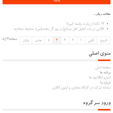
ولایت
مقالات دیگر...
14 نکته از زیارت جامعه کبیره!
کلامی در باب انجيل اهل بيت(ع) و زبور آل محمد(ص)، صحیفه سجادیه
صفحه4 از5
شروع
قبلی
1
2
3
4
5
بعدی
پایان
منوی اصلی
صفحه اصلی
برنامه ها
اخبارو اطلاعیه ها
درباره ما
سامانه شرکت در کارگاه مجازی و آزمون آنلاین
ورود سرگروه