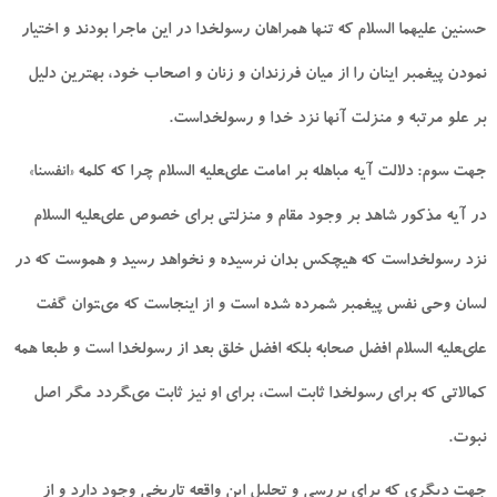
حسنين‏ عليهما السلام كه تنها همراهان رسول‏خدا در اين ماجرا بودند و اختيار
نمودن پيغمبر اينان را از ميان فرزندان و زنان و اصحاب خود، بهترين دليل
بر علو مرتبه و منزلت آنها نزد خدا و رسول‏خداست.
جهت سوم: دلالت آيه مباهله بر امامت على‏عليه السلام چرا كه كلمه «انفسنا»
در آيه مذكور شاهد بر وجود مقام و منزلتى براى خصوص على‏عليه السلام
نزد رسول‏خداست كه هيچكس بدان نرسيده و نخواهد رسيد و هموست كه در
لسان وحى نفس پيغمبر شمرده شده است و از اينجاست كه مى‏توان گفت
على‏عليه السلام افضل صحابه بلكه افضل خلق بعد از رسول‏خدا است و طبعا همه
كمالاتى كه براى رسول‏خدا ثابت است، براى او نيز ثابت مى‏گردد مگر اصل
نبوت.
جهت ديگرى كه براى بررسى و تحليل اين واقعه تاريخى وجود دارد و از