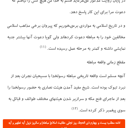
در پايان روايت مذكور مى‏فرمايد قسم به خدا من هيچ كس را نيافتم كه
دعوت مرا براى اين كار پاسخ دهد.
و در تاريخ اسلامى به مواردى برمى‏خوريم كه پيروان برخى مذاهب اسلامى
مخالفين خود را به مباهله دعوت كرده‏اند ولى گويا دعوت آنها بيشتر جنبه
(11)
نمايشى داشته و كمتر به مرحله عمل رسيده است.
مقطع زمانى واقعه مباهله
آنچه مسلم است واقعه تاريخى مباهله رسول‏خدا با مسيحيان نجران بعد از
نبرد تبوك بوده است. شيخ مفيد آمدن هيئت نصارى به حضور رسول‏خدا را
بعد از ماجراى فتح مكه و سرازير شدن هيئت‏هاى مختلف طوائف و قبائل به
(12)
سوى پيغمبر ذكر كرده است.
ادامه مطلب: بیست و چهارم ذی الحجة، روز تجلی حقانیت اسلام( مباهله) و سالروز نزول آیه تطهیر و آیه