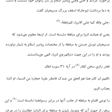
برخورد كردند و حتى وقتى پيامبر اسلام بر سر زانوان خود نشست و دست
به دعا برداشت ابوحارثه اسقف بزرگ مسيحيان گفت
(7)
«جثى والله كما جثى الانبياء للمباهلة»
يعنى او همانند انبيا براى مباهله نشسته است. از اينجا معلوم مى‏شود كه
مسيحيان توسل جستن به مباهله را از مختصات پيامبر اسلام به شمار نياورده
بودند و او را در اين جهت دنباله‏روى انبياء الهى مى‏دانستند.
(8)
فخر رازى سخن كفار
در آيه 31 سوره انفال
«اللهم ان كان هذا هو الحق من عندك فامطر علينا حجارة من السماء او ائتنا
بعذاب اليم»
(9)
را نوعى اقدام به مباهله از جانب آنها در برابر رسول‏خدا دانسته است
و اين
سخن از جهت آن كه متوسل شدن به مباهله براى اثبات حقانيت را در عرف