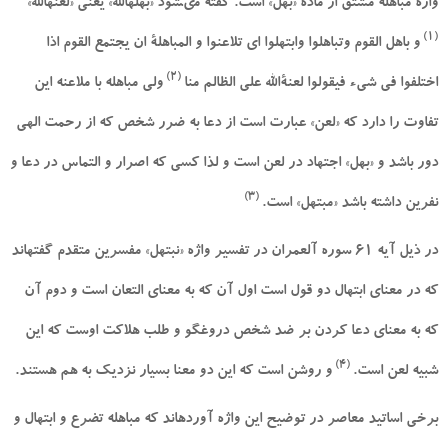
واژه مباهله مشتق از ماده «بهل» است. گفته مى‏شود «بهله‏الله» يعنى «لعنه‏الله»
(1)
و باهل القوم وتباهلوا وابتهلوا اى تلاعنوا و المباهلة ان يجتمع القوم اذا
(2)
اختلفوا في شى‏ء فيقولوا لعنةالله على الظالم منا
ولى مباهله با ملاعنه اين
تفاوت را دارد كه «لعن» عبارت است از دعا به ضرر شخص كه از رحمت الهى
دور باشد و «بهل» اجتهاد در لعن است و لذا كسى كه اصرار و التماس در دعا و
(3)
نفرين داشته باشد «مبتهل» است.
در ذيل آيه 61 سوره آل‏عمران در تفسير واژه «نبتهل» مفسرين متقدم گفته‏اند
كه در معناى ابتهال دو قول است اول آن كه به معناى التعان است و دوم آن
كه به معناى دعا كردن بر ضد شخص دروغگو و طلب هلاكت اوست كه اين
(4)
شبيه لعن است.
و روشن است كه اين دو معنا بسيار نزديك به هم هستند.
برخى اساتيد معاصر در توضيح اين واژه آورده‏اند كه مباهله تضرع و ابتهال و