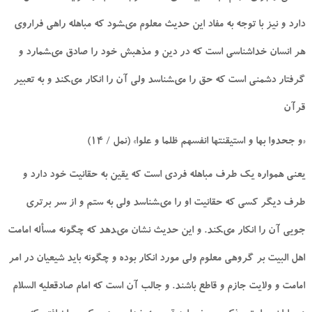
دارد و نيز با توجه به مفاد اين حديث معلوم مى‏شود كه مباهله راهى فراروى
هر انسان خداشناسى است كه در دين و مذهبش خود را صادق مى‏شمارد و
گرفتار دشمنى است كه حق را مى‏شناسد ولى آن را انكار مى‏كند و به تعبير
قرآن
«و جحدوا بها و استيقنتها انفسهم ظلما و علوا» (نمل / 14)
يعنى همواره يك طرف مباهله فردى است كه يقين به حقانيت خود دارد و
طرف ديگر كسى كه حقانيت او را مى‏شناسد ولى به ستم و از سر برترى
جويى آن را انكار مى‏كند. و اين حديث نشان مى‏دهد كه چگونه مسأله امامت
اهل البيت بر گروهى معلوم ولى مورد انكار بوده و چگونه بايد شيعيان در امر
امامت و ولايت جازم و قاطع باشند. و جالب آن است كه امام صادق‏عليه السلام