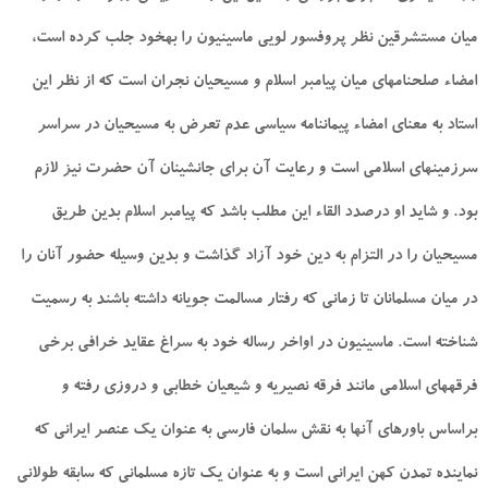
ميان مستشرقين نظر پروفسور لويى ماسينيون را به‏خود جلب كرده است،
امضاء صلحنامه‏اى ميان پيامبر اسلام و مسيحيان نجران است كه از نظر اين
استاد به معناى امضاء پيمان‏نامه سياسى عدم تعرض به مسيحيان در سراسر
سرزمينهاى اسلامى است و رعايت آن براى جانشينان آن حضرت نيز لازم
بود. و شايد او درصدد القاء اين مطلب باشد كه پيامبر اسلام بدين طريق
مسيحيان را در التزام به دين خود آزاد گذاشت و بدين وسيله حضور آنان را
در ميان مسلمانان تا زمانى كه رفتار مسالمت جويانه داشته باشند به رسميت
شناخته است. ماسينيون در اواخر رساله خود به سراغ عقايد خرافى برخى
فرقه‏هاى اسلامى مانند فرقه نصيريه و شيعيان خطابى و دروزى رفته و
براساس باورهاى آنها به نقش سلمان فارسى به عنوان يك عنصر ايرانى كه
نماينده تمدن كهن ايرانى است و به عنوان يك تازه مسلمانى كه سابقه طولانى