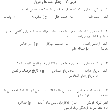
درس 11 – زندگی نامه ها و تاریخ
1 – زندگی نامه ای را که توسط خود شخص نوشته شود ، جه می نامند؟
الف ) نسب نامه
ب ) حسب حال
ج ) سفرنامه د) وفیات
2 – از دوره ی کدام نخست وزیر یادداشت های روزانه به جامانده برای آگاهی از اسرار
دربار و خاندان پهلوی اهمیت دارد؟
الف) اردشیر زاهدی ب) جمشید آموزگار ج ) امیر عباس
هویدا
د) اسدالله علم
3 – زندگینامه های دانشمندان و عارفان در نگارش کدام تاریخ کاربرد دارد؟
الف ) تاریخ احزاب ب) تاریخ اجتماعی
ج ) تاریخ فرهنگ و تمدن
د) تاریخ زندگی اشخاص
4 – یک حادثه ی سیاسی – اجتماعی مانند انقلاب سبب می شود تا زندگینامه هایی با
هدف ............. نوشته شود.
الف) تبرئه خویش
ب ) یادگاربرای نسل های آینده ج) افشاگری
د ) حفظ میراث فرهنگی ومفاخر ملی