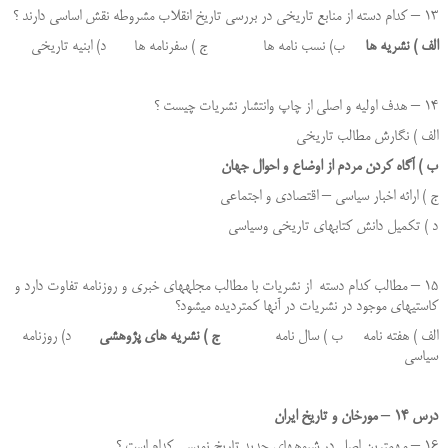
13 – کدام دسته از منابع تاریخی در بررسی تاریخ انقلاب مشروطه نقش اساسی دارند ؟
الف ) نشریه ها
ب) نسب نامه ها ج ) سفرنامه ها د) ابنیه تاریخی
14 – هدف اولیه و اصلی از چاپ وانتشار نشریات چیست ؟
الف ) نگارش مطالب تاریخی
ب ) آگاه کردن مردم از اوضاع و احوال جهان
ج ) ارائه اخبار سیاسی – اقتصادی و اجتماعی
د ) تکمیل دانش کتابهای تاریخی وسیاسی
15 – مطالب کدام دسته از نشریات با مطالب مجله­های خبری و روزنامه تفاوت دارد و
کاستی­های موجود در نشریات در آن­ها کمتردیده میشود؟
الف ) هفته نامه ب ) سال نامه
ج ) نشریه های پژوهشی
د) روزنامه
سیاسی
درس 14 – مورخان و تاریخ ایران
16 – مهمترین اصل در شیوه­های جدید تاریخ نویسی کدام است ؟