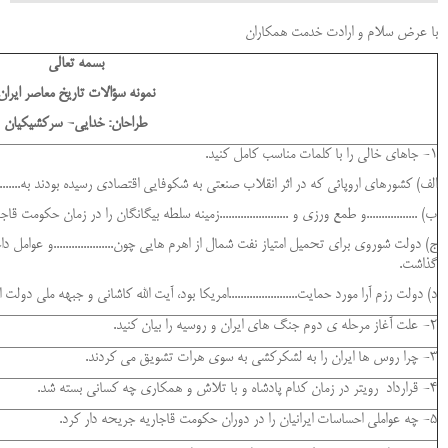
با عرض سلام و ارادت خدمت همکاران
بسمه تعالی
نمونه سؤالات تاریخ معاصر ایران
طراحان: خدایی
- سرکشیکیان
1- جاهای خالی را با کلمات مناسب کامل کنید.
الف) کشورهای اروپائی که در اثر انقلاب صنعتی به شکوفایی اقتصادی رسیده بودند به....................
ب) .................و طمع ورزی و .......................زمینه سلطه بیگانگان را در زمان حکومت ق
ج) دولت شوروی برای تحمیل امتیاز نفت شمال از اهرم هایی چون....................و عوامل داخ
گذاشت.
د) دولت رزم آرا مورد حمایت.......................امریکا بود، آیت الله کاشانی و جبهه ملی دولت او را ..
2- علت آغاز مرحله ی دوم جنگ های ایران و روسیه را بیان کنید.
3- چرا روس ها ایران را به لشکرکشی به سوی هرات تشویق می کردند.
4- قرارداد رویتر در زمان کدام پادشاه و با تلاش و همکاری چه کسانی بسته شد.
5- چه عواملی احساسات ایرانیان را در دوران حکومت قاجاریه جریحه دار کرد.