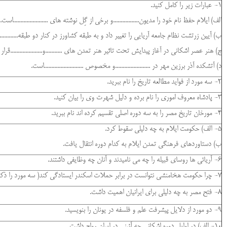
1- عبارات زیر را کامل کنید.
الف) ایلام حفظ نام خود را مدیون.................و برخی از گِل نوشته های .......................است.
ب) آیین زرتشت نظام جامعه آریایی را تغییر داد و به طبقه کشاورز در کنار دو طبقه..............و..
ج) هنر عصر اشکانی در آغاز پیدایش تحت تاثیر هنر تمدن های ...........و.....................قرار
د) آتشکده آذر برزین مهر در .......................و مخصوص ..........................است.
2- سه مورد از فواید مطالعه تاریخ را نام ببرید.
3- پادشاه معروف اموری را نام برده و دلیل شهرت وی را بیان کنید.
4- مورخان تاریخ مصر را به سه دوره اصلی تقسیم کرده اند نام ببرید.
5- الف) حکومت ایلام به چه دلیلی سقوط کرد.
ب) دستاوردهای فرهنگی تمدن ایلام به کدام دوره انتقال یافت.
6- آریائی ها روسای قبیله را چه می نامیدند و آنان چه وظایفی داشتند.
7- چرا حکومت هخامنشی نتوانست در برابر حملات اسکندر ایستادگی کند( سه مورد را ذکر کنید)
8- فتح مصر به چه دلیلی برای ایرانیان اهمیت داشت.
9- دو مورد از دلایل پیشرفت علم و فلسفه در یونان را بنویسید.
10- الف) در اوایل دوره اشکانی چه آئینی در ایران رواج داشت.