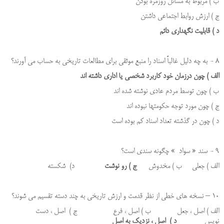
ب ) مربوط به مسائل روزمره بودن
ج ) ارزش روابط اجتماعی داشتن
د ) قابلیت نگهداری دائم
8 - به چه دلیل غالباً اسناد را منبع موثقی برای مطالعات تاریخی به حساب می آورند؟
الف ) چون درزمان خود کاربرد شخصی یا اداری داشته اند
ب ) چون توسط مردم عادی نوشته شده اند
ج ) چون مورد توجه حکومتها نبوده اند
د ) چون در گذشته تعداد اسناد کم بوده است
9 - سند « سواد » چگونه سندی است؟
الف ) جعلی ب ) مخدوش
ج ) رو نوشت
د) شکسته
10 – نسخه­ های خطی از نظر قدمت و ارزش تاریخی به چند دسته تقسیم می شوند؟
الف ) اصل ، جعل ب ) اصل ، فرع ج ) اصل ، دست
نویس
د ) اصل ، نزدیک به اصل