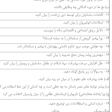
ب) مغ ها در دوره اشکانی چه وظایفی داشتند
11- اقدامات ساسانیان برای توسعه دین زرتشت را بیان کنید.
12- اصلاحات انوشیروان را بیان کنید.
13- دلایل رونق اجتماعی و اقتصادی مکه را بنویسید.
14- چرا پیامبر گروهی از مسلمانان را به حبشه فرستاد؟
15- چه عواملی موجب بروز تداوم دشمنی یهودیان با پیامبر و مسلمانان شد.
16- مهمترین پیامد پیمان صلح حدیبیه را بیان کنید.
17- علل افزایش سرعت پیشرفت سپاه اسلام در مقابل ساسانیان و رومیان را بیان کنید.
18- به سوالات زیر پاسخ کوتاه دهید.
الف) علت پیشرفت علم نجوم را در میان دو رود بیان کنید.
ب) بیشتر نوشته های مصر باستان به چه خطی است و چه کسانی از این خط استفاده می کر
ج) چرا پادشاه هخامنشی( داریوش) فرماندهان نظامی را از میان پارسیان انتخاب می کرد
19- درباره اسامی و اصطلاحات زیر توضیح دهید.
جنگ پونیک مارقین