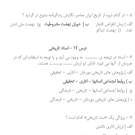
5 – در کدام دوره از تاریخ ایران معاصر نگارش زندگینامه متنوع تر گردید ؟
الف ) زمان انقراض قاجار
ب ) دوران نهضت مشروطیت
ج) نهضت ملی شدن
نفت د) نهضت تنباکو
درس 12 – اسناد تاریخی
6 – اسناد در نتیجه ی .............. به وجود می آیند و با توجه به استفاده ای که در
هرزمان از آنها می شود، دارای دو ارزش .......... و............ هستند.
الف ) پژوهش های تاریخی مورخان – اداری – تحقیقی
ب ) روابط اجتماعی انسانها – اداری – تحقیقی
ج ) روابط اجتماعی انسانها – تاریخی – فرهنگی
د ) پژوهش های تاریخی مورخان – تاریخی – فرهنگی
7 – ویژگی یک «سند تاریخی» کدام است ؟
الف ) ارزش اداری داشتن