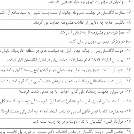
6- مهاجران در مهاجرت کبری چه خواسته هایی داشتند.
7- سفارت انگلستان در نهضت مشروطه چگونه از سنت بست نشینی به سود منافع آن کشور استفاده کرد؟
8- انگلیسی ها به چه دلایلی از انقلاب مشروطه حمایت می کردند.
9- الف) دوره دوم مشروطه از چه زمانی آغاز شد.
ب) دو ویژگی مهم این دوران را بیان کنید.
10- دولت انگلستان پس از جنگ جهانی اول چه سیاست های در منطقه خاورمیانه دنبال می کرد.
11- بر طبق قرارداد 1919 کدام تشکیلات دولت ایران در اختیار انگلستان قرار گرفت.
12- همزمان با نخست وزیری رضاخان چه تحولی در ترکیه بوقوع پیوست؟ این واقعه چه تاثیری در ایران داشت؟
13- اولین نشانه حمله علنی رضاشاه به شعایر و ارزش های مذهبی در کدام واقعه بود توضیح دهید؟
14- در دوران حکومت رضاشاه ملی گرایی افراطی با چه هدفی شدت گرفت؟
15- سیاست اسکان اجباری ایل ها و عشایر( تخته قاپو) با چه هدفی توسط رضاشاه شکل گرفت؟
16- محمدرضا شاه با تغییر قانون اساسی در پنجم اسفند 1327 چه اختیاراتی بدست آورد؟
17- قرارداد گس- گلشائیان با کدام دولت و در چه زمینه بسته شد.
18- عکس العمل دولت انگلستان در مقابل اقدامات دکتر مصدق در دوره اول نخست وزیری را بیان کنید( دو مورد را ذکر کنید)