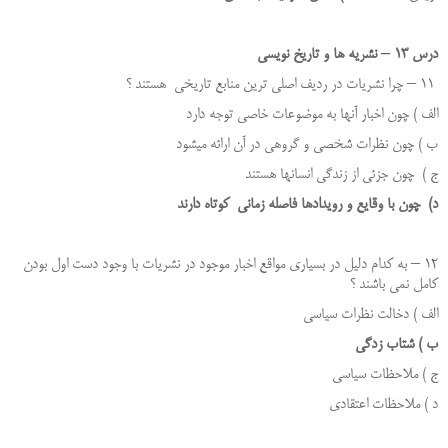
درس 13 – نشریه
ها و تاریخ نویسی
11 – چرا نشریات در ردیف اصلی ترین منابع تاریخی هستند ؟
الف ) چون اخبار آن­ها به موضوعات خاصی توجه دارد
ب ) چون نظرات شخصی و گروهی در آن ارائه می­شود
ج ) چون جزئی از زندگی انسانها هستند
د) چون با وقایع و رویدادها فاصله زمانی کوتاه دارند
12 – به کدام دلیل در بسیاری مواقع اخبار موجود در نشریات با وجود دست اول بودن
کامل نمی باشند ؟
الف ) دخالت نظرات سیاسی
ب ) شتاب زدگی
ج ) ملاحظات سیاسی
د ) ملاحظات اعتقادی