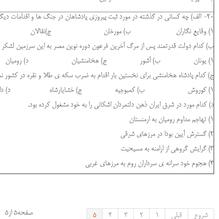
20- الف) چه کسانی در گذشته در مورد ثبت پیروزی پادشاهان در جنگ ها و اقدامات دیگر آنان نقشی اساسی بر عهده داشتند.
1) وقایع نگاران ب) مورخان ج)نقالان د) کاتبان
ب) کدام دولت قدرتمند پس از مرگ آخرین فرعون دوره نوین مصر به این سرزمین لشکر 
1) یونان ب) آشور ج) هخامنشیان د) رومیان
ج) کدام پادشاه هخامنشی برای نخستین بار اقدام به ضرب سکه ی طلا و نقره در کشور نم
1) کوروش ب) کمبوجیه ج) خشایارشاه د) داریوش اول
د) کدام مورد در شرق ایران ذهن دلتمردان اشکانی را به خود مشغول کرده بود.
1) تهاجم مداوم رومیان به ارمنستان
2) گسترش آیین بودا در مرزهای شرقی
3) گرایش گروهی از ارامنه به مسیحیت
4) هجوم خود سرانه ی سرداران روم به مرزهای غربی
صفحه5 از5
شروع
قبلی
1
2
3
4
5