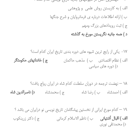
الف ) به کاربستن روش علمی و پژوهشی
ب ) ارائه اطلاعات درباره ی فرمانروایان و شرح جنگها
ج ) ثبت رویدادهای بزرگ ومهم
د ) همه جانبه نگریستن مورخ به گذشته
17- یکی از رایج ترین شیوه های دوره بندی تاریخ ایران کدام است؟
الف ) نظام اقتصادی ب ) مذهب حاکمان
ج ) خاندانهای حکومتگر
د) دوره های سیاسی
18 – نهضت ترجمه در دوران سلطنت کدام شاه در ایران رواج یافت؟
الف ) احمدشاه ب ) رضا شاه ج ) محمدشاه
د) ناصرالدین شاه
19 – کدام مورخ ایرانی از نخستین پیشگامان تاریخ نویسی نو درایران می باشد ؟
الف ) اقبال آشتیانی
ب ) ناظم الاسلام کرمانی ج ) دکتر زرین­کوب
د) محمدتقی نوری