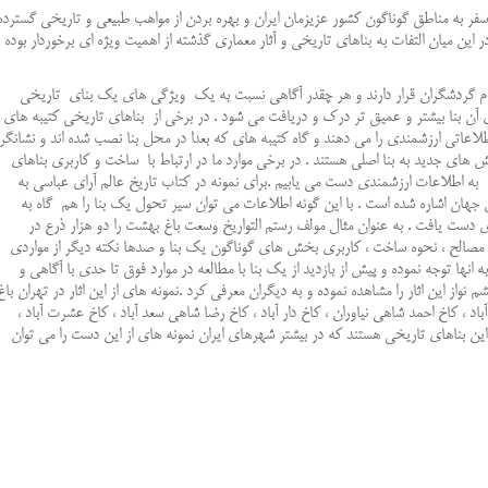
به مناطق گوناگون کشور عزیزمان ایران و بهره بردن از مواهب طبیعی و تاریخی گسترده
در این میان التفات به بناهای تاریخی و آثار معماری گذشته از اهمیت ویژه ای برخوردار بوده
موم گردشگران قرار دارند و هر چقدر آگاهی نسبت به یک ویژگی های یک بنای تاریخی
ی آن بنا بیشتر و عمیق تر درک و دریافت می شود . در برخی از بناهای تاریخی کتیبه های
ا اطلاعاتی ارزشمندی را می دهند و گاه کتیبه های که بعدا در محل بنا نصب شده اند و نشانگر
 های جدید به بنا اصلی هستند . در برخی موارد ما در ارتباط با ساخت و کاربری بناهای
 اطلاعات ارزشمندی دست می یابیم .برای نمونه در کتاب تاریخ عالم آرای عباسی به
 1006در دولت خانه نقش جهان اشاره شده است . با این گونه اطلاعات می توان سیر تحول یک بنا را هم گاه به
دی دست یافت . به عنوان مثال مولف رستم التواریخ وسعت باغ بهشت را دو هزار ذرع در
، مصالح ، نحوه ساخت ، کاربری بخش های گوناگون یک بنا و صدها نکته دیگر از مواردی
ه انها توجه نموده و پیش از بازدید از یک بنا با مطالعه در موارد فوق تا حدی با آگاهی و
چشم نواز این اثار را مشاهده نموده و به دیگران معرفی کرد .نمونه های از این اثار در تهران باغ
، کاخ احمد شاهی نیاوران ، کاخ دار آباد ، کاخ رضا شاهی سعد آباد ، کاخ عشرت آباد ،
 این بناهای تاریخی هستند که در بیشتر شهرهای ایران نمونه های از این دست را می توان