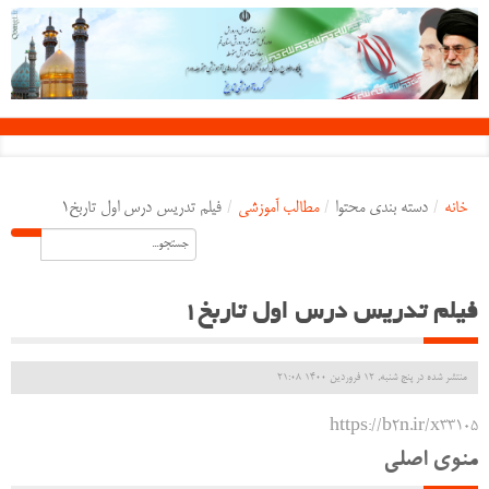
خانه
/
دسته بندی محتوا
/
مطالب آموزشی
/
فیلم تدریس درس اول تاربخ1
فیلم تدریس درس اول تاربخ1
منتشر شده در پنج شنبه, 12 فروردين 1400 21:08
https://b2n.ir/x33105
منوی اصلی