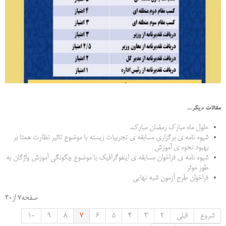
مقالات دیگر...
حلول ماه مبارک رمضان مبارک.
شیوه نامه ی برگزاري مسابقه ی تجربیات زیسته با موضوع تاثیر نظارت همتا بر
بهبود نحوه ی آموزش
شیوه نامه ی فراخوان مسابقه ی اینفوگرافیک با موضوع چگونگی آموزش واژگان به
طور موثر
فراخوان طرح آزمون شبه نهايي
صفحه7 از30
شروع
قبلی
2
3
4
5
6
7
8
9
10