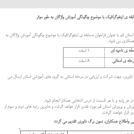
بقه
ی
اینفوگرافیک
با
موضوع
چگونگی
آموزش
واژگان به
طور
موثر
ن انگلیسی استان قم با عنوان فراخوان مسابقه ی اینفوگرافیک با موضوع چگونگی آموزش واژگان به
مکاری می شود.
حله ی ناحیه ای
1 اسفند
رحله ی استانی
8 اسفند
فرم داوري، جهت شرکت و ارزیابی در مرحله استانی به گروه های آموزشی استان ارسال می
در هر پایه و یا هر قسمت از درس انتخابی همکار انجام شود.
آموزش و پرورش استان قم مورد تقدير قرار خواهد گرفت و حایزین رتبه های دوم و سوم از
ر قرار خواهند گرفت.
ی واطلاع همکاران، نمون برگ داوری تقدیم می گردد