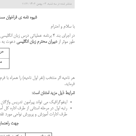
منتشر شده در سه شنبه, 03 بهمن 1402 11:21
شیوه نامه ی
فراخوان
مسا
با سلام و احترام
در اجرای بند 4 برنامه عملیاتی درس زبا
طور موثر از
دبیران محترم زبان انگلیسی
دعوت به ه
مر
م
هر ناحیه اثر منتخب (نفر اول ناحیه) را همراه با 
فرماید.
شرایط ذیل مزید امتنان است:
اینفوگرافیک می تواند پیرامون تدریس واژگان 
رتبه اول در مرحله استانی از طرف اداره كل 
طرف ادارات آموزش و پرورش نواحی مورد تقدی
جهت راهنمای