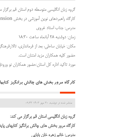
گروه زبان انگلیسی متوسطه دوم استان قم برگزار م
کارگاه راهبردهای نوین آموزشی در بخش Reading comprehension
مدرس: جناب استاد غروی
زمان: دوشنبه ۲۸ آبانماه ساعت ۱۸:۳۰
مکان: خیابان ساحلی، بعد از فرمانداری، تالارفرهن
حضور کلیه همکاران مزید امتنان است.
مورد تاکید اداره کل استان:حضور همکاران نو ورود
کارگاه مرور بخش های چالش برانگیز کتابهای
منتشر شده در دوشنبه, 30 مهر 1403 09:33
گروه زبان انگلیسی استان قم برگزار می کند:
کارگاه مرور بخش های چالش برانگیز کتابهای پایه
مدرس: خانم زهره خان بابایی