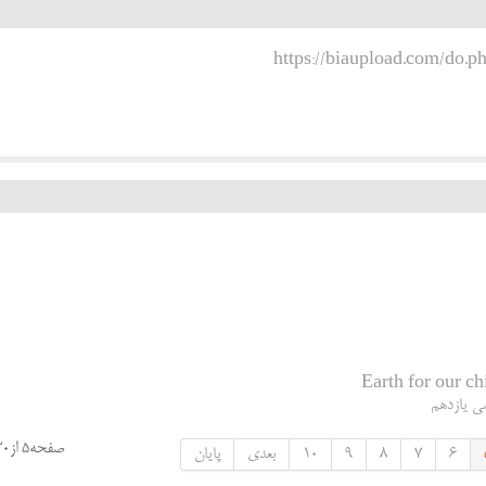
https://biaupload.com/do.p
Earth for our 
سی یازدهم
صفحه5 از30
6
7
8
9
10
بعدی
پایان