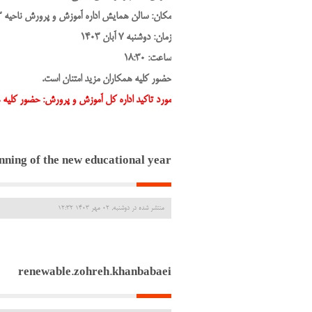
مکان: سالن همایش اداره آموزش و پرورش ناحیه 3
زمان: دوشنبه 7 آبان 1403
ساعت: 18:30
حضور کلیه همکاران مزید امتنان است.
مورد تاکید اداره کل آموزش و پرورش: حضور کلیه همکاران نوورود (زی
nning of the new educational year
منتشر شده در دوشنبه, 02 مهر 1403 12:32
renewable.zohreh.khanbabaei