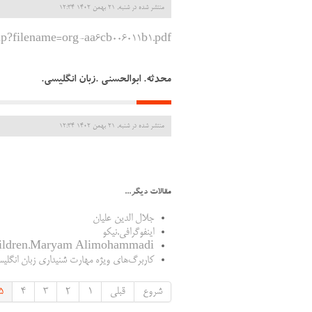
منتشر شده در شنبه, 21 بهمن 1402 12:34
hp?filename=org-aa6cb006011b1.pdf
محدثه. ابوالحسنی .زبان انگليسي.
منتشر شده در شنبه, 21 بهمن 1402 12:34
مقالات دیگر...
جلال الدین علیان
اینفوگرافی.نیکو
children.Maryam Alimohammadi
کاربرگ‌های ویژه مهارت شنیداری زبان انگلی
شروع
قبلی
1
2
3
4
5