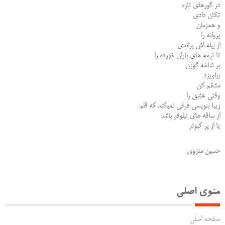
در گورهای تازه
تکان دادی
و همزمان
پروانه را
از پیله اش پراندی
تا ترمه های باران خورده را
بر شاخه گوزن
بیاویزد
مشقم کن
وقتی عشق را
زیبا بنویسی فرقی نمیکند که قلم
از ساقه های نیلوفر باشد
یا از پر کبوتر
حسین منزوی
منوی اصلی
صفحه اصلی