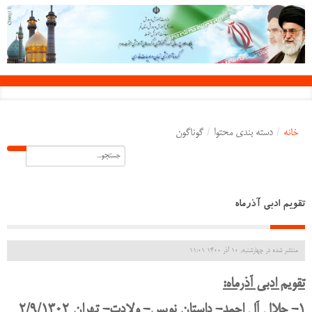
خانه
/
دسته بندی محتوا
/
گوناگون
تقویم ادبی آذرماه
منتشر شده در چهارشنبه, 10 آذر 1400 11:01
تقویم ادبی آذرماه:
1- جلال آل احمد- داستان نویس- ولادت- تهران 2/9/1302