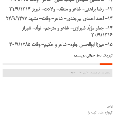
12- رضا براهنی- شاعر و منتقد- ولادت- تبریز 21/9/1314
13- احمد احمدی بیرجندی- شاعر- وفات- مشهد 24/9/1377
14- جعفر مؤیّد شیرازی- شاعر و مترجم- تولّد- شیراز
30/9/1316
15- میرزا ابوالحسن جلوه- شاعر و حكیم- وفات 30/9/1285
تبریک روز جهانی نویسنده
منتشر شده در دوشنبه, 10 آبان 1400 15:00
آنگاه
گهواره های کهنه را