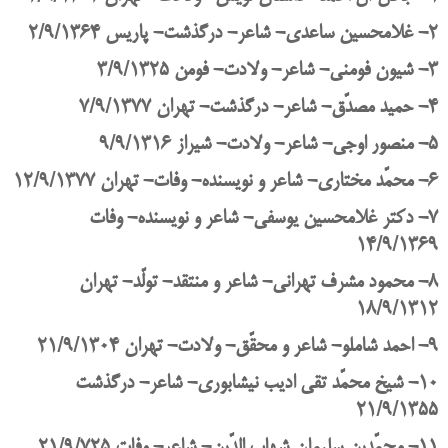
2- غلامحسین ساعدی- شاعر- درگذشت- پاریس 2/9/1364
3- شیون فومنی- شاعر- ولادت- فومن 3/9/1325
4- حمید مصدّق- شاعر- درگذشت- تهران 7/9/1377
5- منصور اوجی- شاعر- ولادت- شیراز 9/9/1316
6- محمّد مختاری- شاعر و نویسنده- وفات- تهران 12/9/1377
7- دكتر غلامحسین یوسفی- شاعر و نویسنده- وفات
14/9/1369
8- محمود مشرف تهرانی- شاعر و منتقد- تولّد- تهران
18/9/1312
9- احمد شاملو- شاعر و محقّق- ولادت- تهران 21/9/1304
10- شیخ محمّد تقی ادیب نیشابوری- شاعر- درگذشت
21/9/1355
11- محمّدبن سلیمان شهاب الدّین- شاعر- وفات 21/9/725