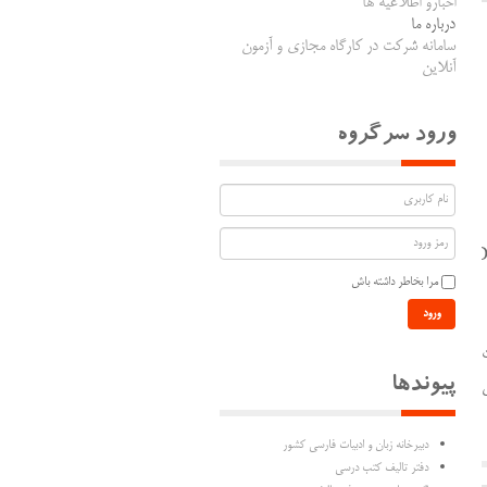
اخبارو اطلاعیه ها
درباره ما
سامانه شرکت در کارگاه مجازی و آزمون
آنلاین
ورود سرگروه
DB%8C%D9%87_%D9%87%D8%A7%DB%8C_%D8%A7%D8%AF%D8%A8%
مرا بخاطر داشته باش
ورود
ت
پیوندها
دبیرخانه زبان و ادبیات فارسی کشور
دفتر تالیف کتب درسی