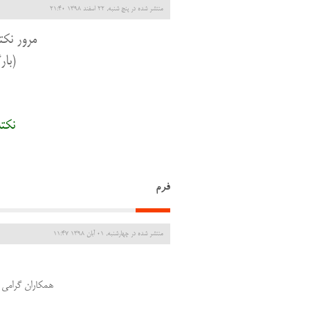
منتشر شده در پنج شنبه, 22 اسفند 1398 21:40
مرور نکته
(بارگ
نکته
فرم
منتشر شده در چهارشنبه, 01 آبان 1398 11:47
همکاران گرامی ب