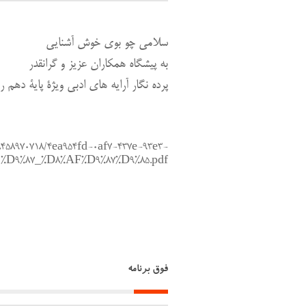
سلامی چو بوی خوش آشنایی
به پیشگاه همکاران عزیز و گرانقدر
پرده نگار آرایه های ادبی ویژۀ پایۀ دهم را
/8458970718/4ea954fd-0af7-437e-93e3-
D9%87_%D8%AF%D9%87%D9%85.pdf
فوق برنامه