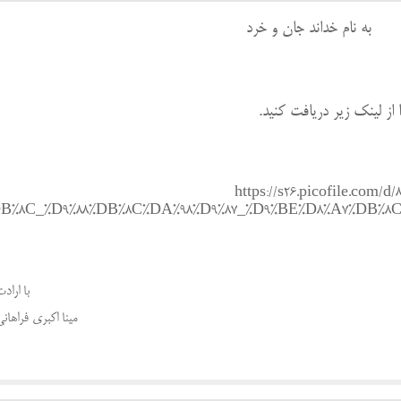
به نام خداند جان و خرد
 از لینک زیر دریافت کنید.
https://s26.picofile.com/d
DB%8C_%D9%88%DB%8C%DA%98%D9%87_%D9%BE%D8%A7%DB%8C%
با اراد
مینا اکبری فراهانی