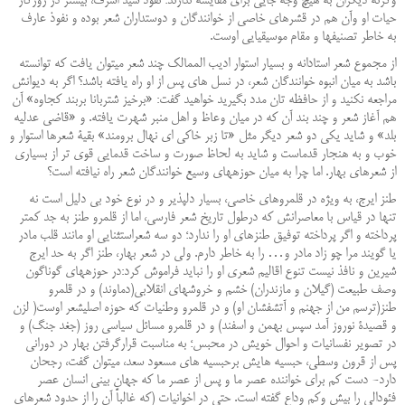
وگرنه دیگران به هیچ وجه جایی برای مقایسه ندارند؛ نفوذ سید اشرف، بیشتر در روزگار
حیات او وآن هم در قشرهای خاصی از خوانندگان و دوستداران شعر بوده و نفوذ عارف
به خاطر تصنیف‏ها و مقام موسیقیایی ‏اوست
.
از مجموع شعر استادانه و بسیار استوار ادیب الممالک چند شعر می‏توان یافت که توانسته
باشد به میان انبوه ‏خوانندگان شعر، در نسل ‏های پس از او راه یافته باشد؟ اگر به دیوانش
مراجعه نکنید و از حافظه تان مدد بگیرید خواهید گفت: «برخیز شتربانا بربند کجاوه» آن
هم آغاز شعر و چند بند آن که در میان وعاظ و اهل منبر شهرت یافته. و «قاضی عدلیه
بلد» و شاید یکی دو شعر دیگر مثل «تا زبر خاکی ای نهال برومند» بقیۀ شعرها استوار و
خوب و به‏ هنجار قدماست و شاید به لحاظ صورت و ساخت قدمایی قوی تر از بسیاری
از شعرهای بهار. اما چرا به میان‏ حوزه‏های وسیع خوانندگان شعر راه نیافته است؟
طنز ایرج، به ویژه در قلمروهای خاصی، بسیار دلپذیر و در نوع خود بی دلیل است نه
تنها در قیاس با معاصرانش که درطول تاریخ شعر فارسی، اما از قلمرو طنز به جد کمتر
پرداخته و اگر پرداخته توفیق طنزهای او را ندارد؛ دو سه شعراستثنایی او مانند قلب مادر
یا گویند مرا چو زاد مادر و… را به خاطر دارم. ولی در شعر بهار، طنز اگر به حد ایرج
شیرین و نافذ نیست تنوع اقالیم شعری او را نباید فراموش کرد:در حوزه‏های گوناگون
وصف طبیعت (گیلان و مازندران) خشم ‏و خروش‏های انقلابی(دماوند) و در قلمرو
طنز(ترسم من از جهنم و آتشفشان او) و در قلمرو وطنیات که حوزه اصلی‏شعر اوست( لزن
و قصیدۀ نوروز آمد سپس بهمن و اسفند) و در قلمرو مسائل سیاسی روز (جغد جنگ) و
در تصویر نفسانیات و احوال خویش در محبس؛ به مناسبت قرارگرفتن بهار در دورانی
پس از قرون وسطی، حبسیه هایش برحبسیه ‏های مسعود سعد، می‏توان گفت، رجحان
دارد- دست کم برای خواننده عصر ما و پس از عصر ما که جهان بینی انسان عصر
فئودالی را بیش وکم وداع گفته است. حتی در اخوانیات (که غالباً آن را از حدود شعرهای