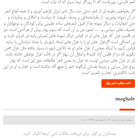
شعر فارسی، چیزی‏است که تا روزگار نیما بسیار اندک یاب است
.
اگر بخواهیم سفینه ‏ای از شعر سنتی صد سال اخیر ایران فراهم آوریم و از همه انواع شعر
در آن نمونه بیاوریم : از طنزاجتماعی و وصف طبیعت تا سیاست و اخلاق و وطنیات و
حتی اخوانیات و دیگر نمونه ‏ها از قبیل شعرهای ساده ‏تعلیمی برای کودکان و نوجوانان و
تصنیف ‏های سیاسی و…، تصور من بر آن است که سهم بهار بیش از هرکسی ‏است، جز
در قلمرو غزل که غزل‏ های او در قیاس دیگر نمونه ‏های شعرش پایه ‏ای فروتر دارند و
بی انصافی است اگرغزل ‏های او را با غزل ‏های استاد شهریار یا عماد خراسانی یا سایه
قیاس کنیم. با اینکه بعضی از غزل های او به دلایلی ‏شهرت بسیار یافته مثل غزل «من
نگویم که مرا از قفس آزاد کنید» و امثال آن. بهار اگر در قالب غزل توفیقی داشته باشد،
باز در غزل‏ های سیاسی اوست نه غزل به معنی شعر عاشقانه. حق این است که بهار
روح غزل سرایی و زمینۀ نفسانی این‏گونه شعر را هیچ گاه نداشته است و تجارب او در این
باب، ناکام‏ترین تجارب شعری است
.
ادامه مطلب: شعر بهار
maghale
منتشر شده در شنبه, 07 ارديبهشت 1398 10:00
همکاران بزرگوار، برای دریافت مقالات ادبی اینجا/کلیک کنید.