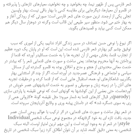
شعر فارسی پس از ظهور نیما، چه بخواهید و چه نخواهید، معیارهای تازه‏ای را پذیرفته و
در قلمرو آن معیارها، دیگرجایی برای مقایسه کسی با بهار باقی نیست. بهار واپسین
تجلی یکی از ارجمند ترین صورت ‏های شعر فارسی است؛ صورتی که از رودکی آغاز و
به بهار ختم می ‏شود. منظور سیر طبیعی این قالب است وگرنه در دوهزار سال دیگر هم
‏ممکن است کسی بیاید و قصیده‏ای بگوید
.
اگر نبوغ را نوعی حسن تصادف در مسیر زندگی افراد ندانیم، یکی از اموری که سبب
توفیق چشم گیر بهاردر شعر فارسی ‏شده است، این است که او در پایان یک دوره عظیم
از تجارب قدما، بخش مهمی از آن تجربه ‏ها را به خدمت مسائلی‏در آورده که قدما از
پرداختن به آنها محروم بوده‏اند: یعنی ساخت و صورت ‏های قدمایی شعر را که بیشتر در
خدمت معانی محدودی از هجو و مدح و اخلاق بوده به قلمرو گسترده ‏ای از مسائل
سیاسی و اجتماعی و فرهنگی عصرجدید در آورده است. اگر از چند اثر استثنایی بهار
بگذریم، شاهکارهای او، همه، استقبال هایی است که از قدما کرده و درحقیقت تجربه‏
های آنان را در زمینه زبان و موسیقی و تصویر به خدمت اندیشه‏های عصر خویش در
آورده‏است، حتی بعضی از این کوششها به گونه‏ای است که نوعی نقیضه یا پارُدی سازی
(parody)
در قبال کارهای قدما به ‏شمار می‏رود؛ مثل نقیضه گونۀ «کاروانی همی از
ری به سوی دسگره شد» که در داستان پیشه وری و وقایع آذربایجان ‏سروده است
.
در شعر بهار ساخت و صورت ‏های قدمایی، در اثر ترکیب با عوالم روحی انسان عصر
جدید، بافت تازه ‏ای به خود گرفته‏که در مجموع نوعی سبک شخصی
Individual
style
را در شعر او به وجود آورده است و این مهم ‏ترین امتیاز اوست. البته ‏سبک
شخصی، به معنی دقیق کلمه، شاید بر آن نتوان اطلاق کرد زیرا سبک شخصی در تاریخ