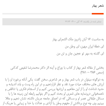
شعر بهار
منتشر شده در یکشنبه, 16 آبان 1400 22:26
به مناسبت 16 آبان زادروز ملک الشعرای بهار
ای خطۀ ایران مهین، ای وطن من
ای گشته به مهر تو عجین جان و تن من
بخشی از مقاله شعر بهار از کتاب با چراغ و آینه اثر دکتر محمدرضا شفیعی کدکنی
(صص 386 – 381)
به دوگونه می‏توان در باب شعر بهار و هر شاعری سخن گفت: یکی آنکه برخورد او را با
ارزش‏ های مختلف حیات مورد نقد و نظر قراردهیم و در این راه پست و بلند اندیشه و
حدود شناخت او را از این مفاهیم و ارزش‏ها بررسی کنیم و از انسجام فکری یا تناقض و
ناهمخوانی درونمایه‏ های شعری او بحث کنیم و اگر بتوانیم رابطه این زمینه ‏ها را با
مسائل ‏طبقاتی عصر او و مسائلی که در اعماق جامعه جریان داشته، نشان دهیم و مثلا
ببینیم وی چه نوع برداشتی از مفهوم‏ وطن یا آزادی و عدالت یا خدا و زیبایی یا هریک از