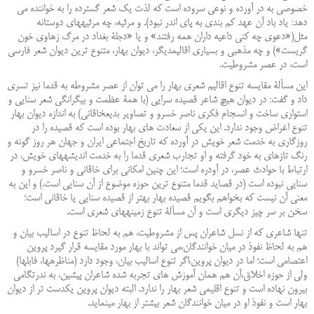
خصوصی به در آورده و نوعی سروده است که لذت یک شعر گسترده را به خواننده می
‏دهد: یاد باد آن عهد کم بندی به پای اندر نبود). و مرثیه، چه مرثیه‏های دوستانه
مثل(«دعوی چه کنی داعیه داران همه رفتند» و یا «دجلۀ بغداد در مرگ زهاوی خون
گریست») و چه مذهبی و بسیاری اقالیم‏دیگر، دیوان بهار، متنوع ‏ترین دیوان شعر فارسی
است، در عصر مشروطیت
.
این مسألۀ مقایسه تنوع اقالیم شعری بهار را می ‏توان از عصر مشروطه به قدما نیز تسری
داد و گفت: در دیوان هیچ شاعر قصیده سرایی (با همۀ عظمت و بیگرانگی شعر سنایی و
استواری ساخت و انسجام فکری ناصر خسرو و تصاویر بدیع‏خاقانی) به اندازه دیوان بهار
تنوع اغراض وجود ندارد. این یکی از سعادت ‏های بهار بوده است که قصیده را در
روزگاری به خدمت شعر خویش در آورده که تاریخ اجتماعی ایران و جهان هر روز گونه و
رنگ تازه‏ای به خود گرفته ‏و او تجارب شعری قدما را به خدمت اندیشه‏های خویش، در
ارتباط با حوادث عصر، در آودره است؛ این چنین امکانی ‏برای خاقانی و ناصر خسرو و
سنایی نبوده است (در قصاید قدما متنوع ‏ترین حوزه موضوع از آن سنایی است.) و این به
‏معنی آن نیست که بخواهم بگویم قصیده بهار بهتر از قصیده سنایی یا خاقانی است؛
سخن بر سر چیز دیگری است و آن مسألۀ تنوع زمینه‏های شعری است
.
تنها شاعری که از نسل شاعران پس از مشروطیت، هم به لحاظ تنوع در اسالیب بیان و
هم به لحاظ نفوذ در میان ‏خوانندگان،می ‏تواند با بهار مورد مقایسه قرار گیرد پروین
اعتصامی است؛ اما در دیوان پروین،اگر تنوع اسالیب بیان، وجود دارد (مناظره‏ها، فابل‏ها)
ولی از حوزه اخلاق،آن هم همان آموزش ‏های تجربه شده شاعران پیشین، به ندرت‏گامی
بیرون نهاده است و تنوع اقلیمی شعر بهار را ندارد. البته دیوان پروین یکدست ‏تر از دیوان
بهار است و نفوذ او در میان خوانندگان شعر بیشتر از بهار می‏نماید
.