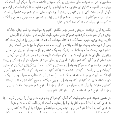
مفاهیم ارزشی و اندیشه ‏های محوری روزگار خویش داشته است. راه دیگر این است که
ببینیم در قلمرو خلاقیت‏های هنری، حدود ابداع و یا درجه تقلید او تا کجاهاست و آبشخور
ذوقی ‏او در سنت ادبی زبان فارسی، بیشتر از چه دوره هایی و در شعر چه شاعرانی است
و در زمینه هرکدام از عناصرسازنده ‏شعر از قبیل زبان و تصویر و موسیقی و طرح و انگاره
تا کجاها نو آوراست و تا کجاها گرفتار تقلید
.
بگذارید اول، دربافت تاریخی عصر بهار، نگاهی کنیم به موقعیت او: شعر بهار، چنانکه
جای دیگر هم اشاره کرده‏ام، درمرکز شعر مشروطیت قراردارد، و تمایز او از اقرانش
(ادیب پیشاوری، ادیب الممالک، دهخدا، سید اشرف،عارف،عشقی،ایرج) در این است که
پس از دوره مشروطیت نیز ادامه یافته و قریب سه دهه دیگر را نیز شامل است، یعنی‏
تمام دوره بیست ساله رضاشاه و نزدیک به یک دهه پس از سقوط او، و این سی سال
بهترین سالهای شاعری اوست و از نوادر حوادث تاریخ شعر فارسی در قرن اخیر(وشاید
هم تمام قرون) این که شعر بهار تا آخرین روزهای حیاتش ‏همواره در اوج زندگی و پیوند
با نبض جامعه بوده و هرگز به ابتذال و سستی و تکرار-که از ویژگی‏های دیگران در سنین
کهولت و پیری است- گرفتار نشده است (نگاه کنید به «هدیۀ باکو»، «لالۀ خونین کفن
ازخاک سرآورده برون» و «جغد جنگ» و…) وحال آن که غالب معاصران پس از یک
دوره کوتاه شهرت، کارشان گاه به ابتذال عجیبی می‏کشد و هیچ کدامشان حاضر نیستند
که این حقیقت را بپذیرند و اصرار دارندکه آن روزها آن نوع شعر ضرورت داشت و این
‏روزها این نوع شعر. نمونه هایش را خودتان نام ببرید
.
در همین زمینه شعر مشروطیت که ‏اشاره کردم اگر بخواهیم شعر بهار را بررسی کنیم تنها
شاعری که به لحاظ حجم آثار با او قابل مقایسه است، ادیب الممالک است و تنها
شاعری که به لحاظ نفوذ در میان توده وسیع خوانندگان می‏تواند با او رقابت کند ایرج.