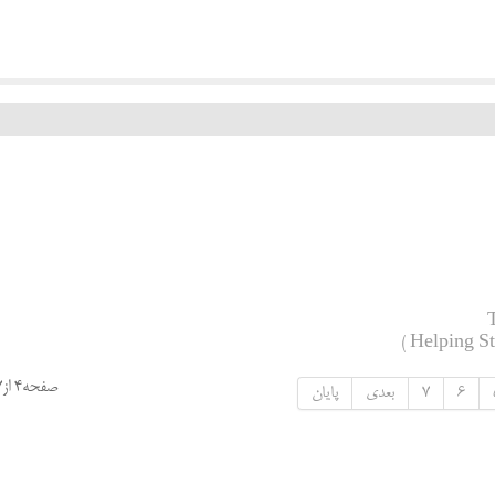
صفحه4 از7
6
7
بعدی
پایان