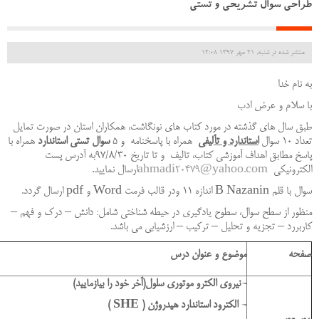
طراحی سوال تشریحی و تستی
منتشر شده در شنبه, 21 مهر 1397 12:08
به نام خدا
با سلام و عرض ادب
طبق سال های گذشته در مورد کتاب های نونگاشت، همکاران استان در صورت تمایل
تعداد 10 سوال
استاندارد و تألیفی
همراه با پاسخنامه و 5
سوال تستی استاندارد
همراه با
پاسخ مطابق اهداف آموزشی کتاب، تالیف و تا تاریخ 97/8/30به آدرس پست
الکترونیکی
ahmadi20479@yahoo.com
ارسال نمایید.
سوال با قلم
B Nazanin
اندازه 11 ودر قالب فرمت
Word
و
pdf
ارسال گردد.
منظور از سطح سوال، سطوح یادگیری در حیطه شناختی شامل: دانش – درک و فهم –
کاربررد – تجزیه و تحلیل – ترکیب – ارزشیابی می باشد.
صفحه
موضوع و عنوان درس
-نیروی الکترو موتوری سلول(آخر خود را بیازمایید)
- الکترود استاندارد هیدروژن (
SHE
)