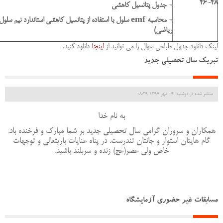
46-48
- جدول پتانسیل کاهشی
- محاسبه
emf
سلول با استفاده از پتانسیل کاهشی استاندارد نیم سلول ه
ریاضی)
لینک دانلود جدول طراحی سوال را می توانید از
اینجا
دانلود کنید.
تبریک سال تحصیلی جدید
منتشر شده در دوشنبه, 09 مهر 1397 08:29
به نام خدا
همکاران و سروران گرامی سال تحصیلی جدید بر شما مبارک و فرخنده باد.
گام هایتان استوار و جانتان تندرست. در پناه عنایات باریتعالی و توجهات
خاص ولی عصر(عج) زنده و سربلند باشید.
مسابقات غیر حضوری آزمایشگاه