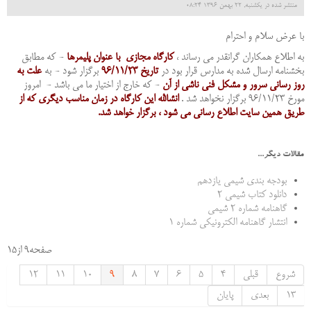
منتشر شده در یکشنبه, 22 بهمن 1396 08:24
با عرض سلام و احترام
به اطلاع همکاران گرانقدر می رساند ،
کارگاه مجازی با عنوان پلیمرها
- که مطابق
بخشنامه ارسال شده به مدارس قرار بود در
تاریخ 96/11/23
برگزار شود - به
علت به
روز رساني سرور و مشکل فنی ناشي از آن
- که خارج از اختیار ما می باشد - امروز
مورخ 96/11/23 برگزار نخواهد شد .
انشالله اين کارگاه در زمان مناسب دیگری که از
طريق همين سايت اطلاع رساني مي شود ، برگزار خواهد شد.
مقالات دیگر...
بودجه بندی شیمی یازدهم
دانلود کتاب شیمی 2
گاهنامه شماره 2 شیمی
انتشار گاهنامه الکترونیکی شماره 1
صفحه9 از15
شروع
قبلی
4
5
6
7
8
9
10
11
12
13
بعدی
پایان