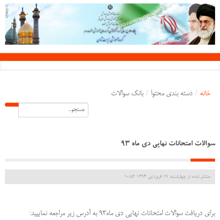
خانه
/
دسته بندی محتوا
/
بانک سوالات
سوالات امتحانات نهايي دي ماه 93
منتشر شده در چهارشنبه, 19 فروردين 1394 10:52
براي دريافت سوالات امتحانات نهايي دي ماه93 به آدرس زير مراجعه نمايييد: