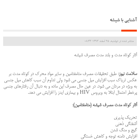
آشنایی با شیشه
منتشر شده در دوشنبه, 25 اسفند 1393 08:33
آثار كوتاه مدت و بلند مدت مصرف شیشه
سلامت نیوز:
طبق تحقیقات مصرف متامفتامین و سایر مواد محرك در كوتاه مدت بر
عكس تریاك سبب افزایش میل جنسى مى شود ولى تداوم آن سبب كاهش میل جنسى
به ویژه در مردان مى شود. در عین حال مصرف این ماده و به دنبال آن رفتارهاى جنسى
پرخطر احتمال ابتلا به ویروس HIV و بیمارى ایدز را افزایش مى دهد.
آثار كوتاه مدت مصرف شیشه (متامفتامین):
تحریك پذیرى
آشفتگى ذهنى
گیج و منگ شدن
افزایش دامنه توجه و كاهش خستگى