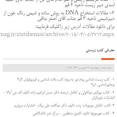
اسدي دبير زيست ناحيه 2 قم
2- مقالات استخراج DNA به روش ساده و شيمي رنگ خون از
دبيرشيمي ناحيه 3 قم جناب اقاي اصغر بداقي
براي دانلود مقالات آدرس زير راكليك فرماييد:
mag.ir/zistshenasi/archive/2015/04/05/3712.aspx
معرفي كتب زيستي
منتشر شده در چهارشنبه, 19 فروردين 1394 09:45
۱- کتب زیست شناسی پیام نور به ویژه کتب بافت شناسی و فیزیولوژی ۲و۳
وجانورشناسی ۱و۲
۲- کتاب بیولژی مولکولی و تکامل ترجمه دکتر حسن ابراهیم زاده تالیف اف جی آیالا -
انتشارات باورداران
۳-کتاب تکامل موجودات زنده تالیف دکتر هنگامه علی بیگ- انتشارات مروارید
۴- کتاب هورمونها تالیف کامبیز منتظمی - مرکز نشر دانشگاهی