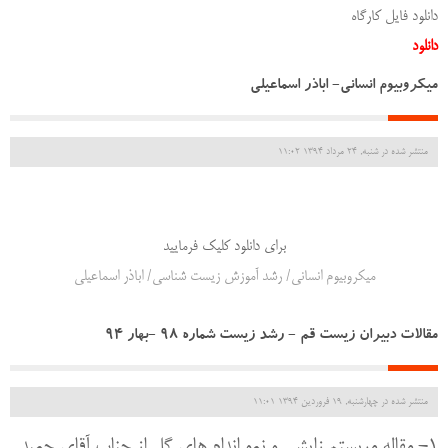
دانلود فایل کارگاه
دانلود
ميكروبيوم انساني- اباذر اسماعيلي
منتشر شده در شنبه, 24 مرداد 1394 11:02
براي دانلود كليك فرماييد
ميكروبيوم انساني/ رشد آموزش زيست شناسي/ اباذر اسماعيلي
مقالات دبيران زيست قم - رشد زيست شماره 98 -بهار 94
منتشر شده در چهارشنبه, 19 فروردين 1394 11:01
1- مقاله مريستم زايشي و نمو اندام هاي گل از جناب آقاي حميد