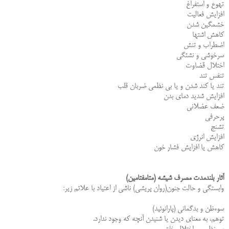
تهوع و استفراغ
افزایش فعالیت
خشمگین شدن
كاهش اشتها
اضطراب و تنش
سرخوشى و نشئگى
اختلال قضاوت
تنفس تند
تند یا كند شدن و یا بى نظمى ضربان قلب
افزایش شدید دماى بدن
ضعف عضلانى
پرحرفى
تشنج
افزایش انرژى
كاهش یا افزایش فشار خون
آثار بلندمدت مصرف شیشه (متامفتامین)
وابستگى و حالت جنون(روان پریشى) ناشى از اعتیاد با علائم زیر:
سوءظن و بدگمانى (پارانوئید)
توهم، به معناى دیدن یا شنیدن آنچه كه وجود ندارد.