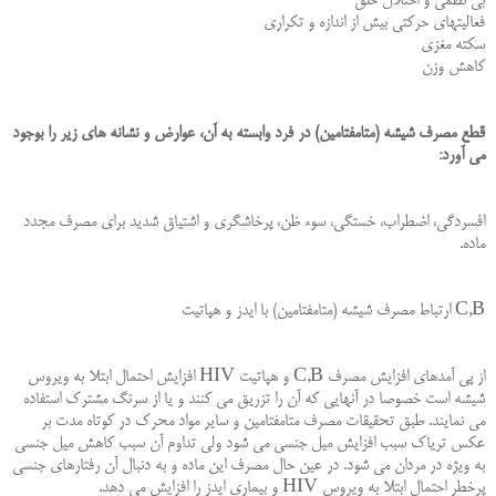
بى نظمى و اختلال خلق
فعالیتهاى حركتى بیش از اندازه و تكرارى
سكته مغزى
كاهش وزن
قطع مصرف شیشه (متامفتامین) در فرد وابسته به آن، عوارض و نشانه هاى زیر را بوجود
مى آورد:
افسردگى، اضطراب، خستگى، سوء ظن، پرخاشگرى و اشتیاق شدید براى مصرف مجدد
ماده.
C,B ارتباط مصرف شیشه (متامفتامین) با ایدز و هپاتیت
از پى آمدهاى افزایش مصرف C,B و هپاتیت HIV افزایش احتمال ابتلا به ویروس
شیشه است خصوصا در آنهایى كه آن را تزریق مى كنند و یا از سرنگ مشترك استفاده
مى نمایند. طبق تحقیقات مصرف متامفتامین و سایر مواد محرك در كوتاه مدت بر
عكس تریاك سبب افزایش میل جنسى مى شود ولى تداوم آن سبب كاهش میل جنسى
به ویژه در مردان مى شود. در عین حال مصرف این ماده و به دنبال آن رفتارهاى جنسى
پرخطر احتمال ابتلا به ویروس HIV و بیمارى ایدز را افزایش مى دهد.