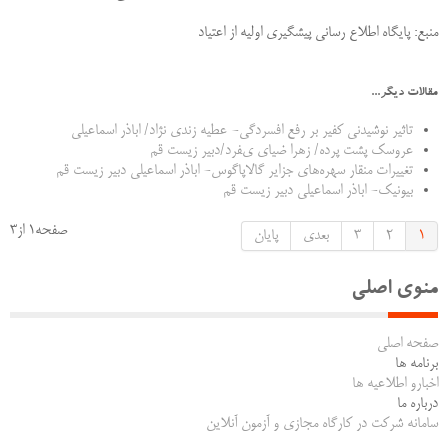
منبع: پایگاه اطلاع رسانی پیشگیری اولیه از اعتیاد
مقالات دیگر...
تاثير نوشيدني كفير بر رفع افسردگي- عطيه زندي نژاد/ اباذر اسماعيلي
عروسك پشت پرده/ زهرا ضياي ىفرد/دبير زيست قم
تغییرات منقار سهره‌های جزایر گالاپاگوس- اباذر اسماعيلي دبير زيست قم
بیونیک- اباذر اسماعيلي دبير زيست قم
صفحه1 از3
1
2
3
بعدی
پایان
منوی اصلی
صفحه اصلی
برنامه ها
اخبارو اطلاعیه ها
درباره ما
سامانه شرکت در کارگاه مجازی و آزمون آنلاین