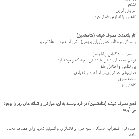
تشنج
افزایش انرژى
كاهش یا افزایش فشار خون
آثار بلندمدت مصرف شیشه (متامفتامین)
وابستگى و حالت جنون(روان پریشى) ناشى از اعتیاد با علائم زیر:
سوءظن و بدگمانى (پارانوئید)
توهم، به معناى دیدن یا شنیدن آنچه كه وجود ندارد.
بى نظمى و اختلال خلق
فعالیتهاى حركتى بیش از اندازه و تكرارى
سكته مغزى
كاهش وزن
قطع مصرف شیشه (متامفتامین) در فرد وابسته به آن، عوارض و نشانه هاى زیر را بوجود
مى آورد:
افسردگى، اضطراب، خستگى، سوء ظن، پرخاشگرى و اشتیاق شدید براى مصرف مجدد
ماده.