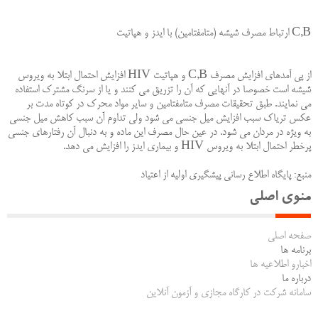
C,B ارتباط مصرف شیشه (متامفتامین) با ایدز و هپاتیت
از پى آمدهاى افزایش مصرف C,B و هپاتیت HIV افزایش احتمال ابتلا به ویروس
شیشه است خصوصا در آنهایى كه آن را تزریق مى كنند و یا از سرنگ مشترك استفاده
مى نمایند. طبق تحقیقات مصرف متامفتامین و سایر مواد محرك در كوتاه مدت بر
عكس تریاك سبب افزایش میل جنسى مى شود ولى تداوم آن سبب كاهش میل جنسى
به ویژه در مردان مى شود. در عین حال مصرف این ماده و به دنبال آن رفتارهاى جنسى
پرخطر احتمال ابتلا به ویروس HIV و بیمارى ایدز را افزایش مى دهد.
منبع: پایگاه اطلاع رسانی پیشگیری اولیه از اعتیاد
منوی اصلی
صفحه اصلی
برنامه ها
اخبارو اطلاعیه ها
درباره ما
سامانه شرکت در کارگاه مجازی و آزمون آنلاین