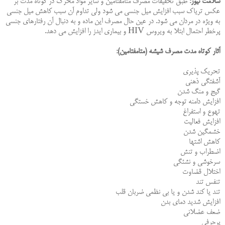
سلامت نیوز:
طبق تحقیقات مصرف متامفتامین و سایر مواد محرك در كوتاه مدت بر
عكس تریاك سبب افزایش میل جنسى مى شود ولى تداوم آن سبب كاهش میل جنسى
به ویژه در مردان مى شود. در عین حال مصرف این ماده و به دنبال آن رفتارهاى جنسى
پرخطر احتمال ابتلا به ویروس HIV و بیمارى ایدز را افزایش مى دهد.
آثار كوتاه مدت مصرف شیشه (متامفتامین):
تحریك پذیرى
آشفتگى ذهنى
گیج و منگ شدن
افزایش دامنه توجه و كاهش خستگى
تهوع و استفراغ
افزایش فعالیت
خشمگین شدن
كاهش اشتها
اضطراب و تنش
سرخوشى و نشئگى
اختلال قضاوت
تنفس تند
تند یا كند شدن و یا بى نظمى ضربان قلب
افزایش شدید دماى بدن
ضعف عضلانى
پرحرفى