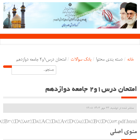
خانه
/
دسته بندی محتوا
/
بانک سوالات
/
امتحان درس1و2 جامعه دوازدهم
امتحان درس1و2 جامعه دوازدهم
منتشر شده در دوشنبه, 23 مهر 1403 13:08
%D8%B31%D9%882%D8%AC%D8%A7%D9%85%D8%B9%D9%873.pdf.html
منوی اصلی