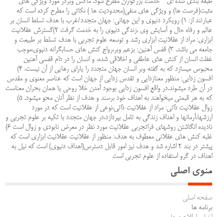
طبقه بندي شده اي " خدمت بزرگواران مطرح شود. ماکس وبردر مورد ويژگي هاي
مثبت(فرصت ها) و ويژگي هاي منفي(محدوديت ها ) نکاتي را مطرح کرده است که
عبارتند از: 1) رويکرد دنيوي و اين جهاني: جهان متجدد/غرب با هدف تسلط انسان بر
عالم و رفاه حال و آسايش وي ،زندگي دنيوي را به خدمت گرفت 2)گسترش عقلانيت
ابزاري: مراد از عقلانيت ابزاري رشد و توسعه علوم تجربي با هدف تسلط بر طبيعت و
جامعه مي باشد. 3) قفس آهنين: بزعم وبر،رواج کنش هاي حسابگرانه دنيوي،موجب
غفلت انسان از کنش هاي عاطفي و اخلاقي شده، و انسان را در دام قفسي آهنين
محبوس ميسازد که به گفته وبر انسان جهان متجدد را ياراي رهايي از آن نيست، 4)
افسون زدايي: منظور معنازدايي و تقدس زدايي از جهان است که عناصر معنوي و مقدس
در آن طرد ميشوند.در واقع افسون زدايي بوجود آمدن خلا روحي يا همان بحران معناست
که به هر قبمتي ميخواهند به اهداف خود برسند و هدف از نظر آنان محو ميشود. 5)
زوال عقلانيت ذاتي: مراد از عقلانيت ذاتي،نوعي از عقلانيت است که در مورد
ارزشها،آرمانها و اهداف زندگي به تامل بپردازد،در جهان متجدد با تکيه بر علوم تجربي و
ناديده انگاشتن روشهاي فراتجربي عقلانيت مورد نظر در معرض نابودي و زوال است 6)
غلبه کنش هاي عقلاني معطوف به هدف: منظور از عقلانيت عقلانيت ابزاري است که
پيشتر در بند 2 اشاره شد و هدف نيز امور قابل دسترس(اهداف دنيوي) است که نيل به
اهداف در گرو استفاده از علوم تجربي است
منوی اصلی
صفحه اصلی
برنامه ها