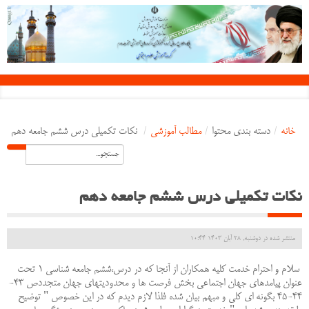
خانه
/
دسته بندی محتوا
/
مطالب آموزشی
/
نکات تکمیلی درس ششم جامعه دهم
نکات تکمیلی درس ششم جامعه دهم
منتشر شده در دوشنبه, 28 آبان 1403 10:44
سلام و احترام خدمت کليه همکاران از آنجا که در درس،ششم جامعه شناسي 1 تحت
عنوان پيامدهاي جهان اجتماعي بخش فرصت ها و محدوديتهاي جهان متجددص 43-
44-45 بگونه اي کلي و مبهم بيان شده فلذا لازم ديدم که در اين خصوص " توضيح