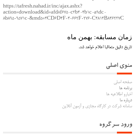
https://tafresh.nahad.ir/inc/ajax.ashx?
action=download&id=afd8f675-c3b4-4b1c-a9dc-
8b89509571c0&md5=4CD6D4F040662F02760C4814B846237C
زمان مسابقه: بهمن ماه
تاریخ دقیق متعاقبا اعلام خواهد شد.
منوی اصلی
صفحه اصلی
برنامه ها
اخبارو اطلاعیه ها
درباره ما
سامانه شرکت در کارگاه مجازی و آزمون آنلاین
ورود سرگروه