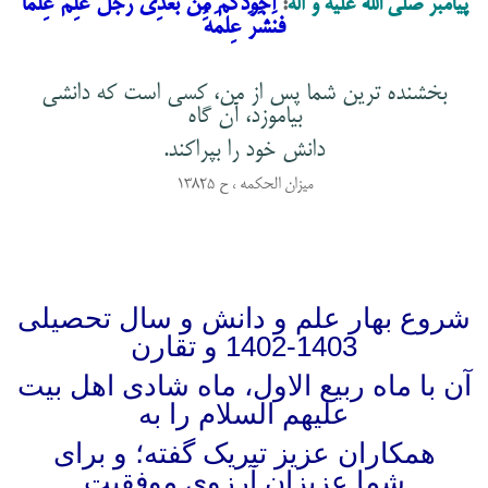
أجوَدُكُم مِن بَعدِي رَجُلٌ عَلِمَ عِلما
پيامبر صلي الله عليه و آله
:
فنَشَرَ عِلمَهُ
بخشنده ترين شما پس از من، كسى است كه دانشى
بياموزد، آن گاه
دانش خود را بپراكند.
ميزان الحكمه ، ح 13825
شروع بهار علم و دانش و سال تحصیلی
1403-1402 و تقارن
آن با
ماه ربیع الاول، ماه شادی اهل بیت
علیهم السلام را به
همکاران عزیز
تبریک گفته؛ و برای
شما عزیزان آرزوی موفقیت