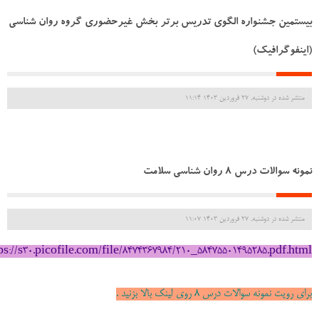
بیستمین جشنواره الگوی تدریس برتر بخش غیرحضوری گروه روان شناسی
(اینفوگرافیک)
منتشر شده در دوشنبه, 27 فروردين 1403 11:14
نمونه سوالات درس 8 روان شناسی سلامت
منتشر شده در دوشنبه, 27 فروردين 1403 11:07
ps://s30.picofile.com/file/8474367984/210_58475501495285.pdf.html
برای رویت نمونه سوالات درس 8 روی لینک بالا بزنید .