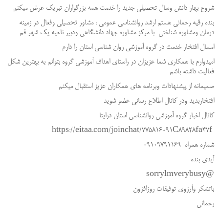
شروع بهار دانش وسال تحصیلی جدید را خدمت همه بزرگواران تبریک عرض میکنم
بنده رقیه رحمانی هستم ارشد روانشناسی عمومی ، مشاور تحصیلی وفعال در زمینه
درمان ومشاوره شناختی با مرکز مشاوره جهاد دانشگاهی ودبیر ناحیه یک شهر قم
امسال افتخار خدمت در گروه آموزشی روان شناسی استان را دارم
امیدوارم با همکاری شما عزیزان در راستای اهداف آموزشی گروه بتوانم به بهترین شکل
فعالیت داشته باشم
صمیمانه از پیشنهادات وبرنامه های همکاران عزیز استقبال میکنم
افتخاربدید ودر کانال اطلاع رسانی عضو شوید
کانال اخبار گروه آموزشی روانشناسی استان درایتا
https://eitaa.com/joinchat/775816091C89828fa47f
شماره همراه 09109791169
آیدی بنده
@sorrylmverybusy
باتشکر وآرزوی توفیقات روزافزون
رحمانی