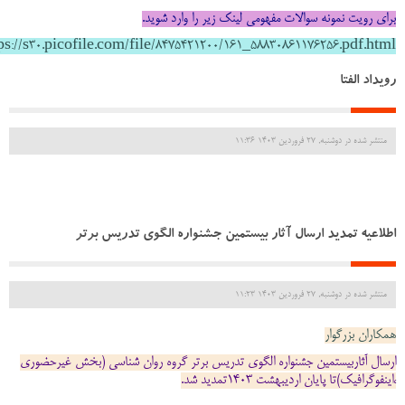
برای رویت نمونه سوالات مفهومی لینک زیر را وارد شوید.
ps://s30.picofile.com/file/8475421200/161_58830861176256.pdf.html
رویداد الفتا
منتشر شده در دوشنبه, 27 فروردين 1403 11:36
اطلاعیه تمدید ارسال آثار بیستمین جشنواره الگوی تدریس برتر
منتشر شده در دوشنبه, 27 فروردين 1403 11:23
همکاران بزرگوار
ارسال آثاربیستمین جشنواره الگوی تدریس برتر گروه روان شناسی (بخش غیرحضوری
،اینفوگرافیک)تا پایان اردیبهشت 1403تمدید شد.