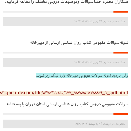
همکاران محترم حتما سوالات وموضوعات دروس مختلف را مطالعه فرمایید.
منتشر شده در دوشنبه, 24 ارديبهشت 1403 11:54
نمونه سوالات مفهومی کتاب روان شناسی ارسالی از دبیرخانه
منتشر شده در دوشنبه, 24 ارديبهشت 1403 11:46
برای بازدید نمونه سوالات مفهومی دبیرخانه وارد لینک زیر شوید.
/s30.picofile.com/file/8475422150/177_58785805178859_1_.pdf.html
سوالات مفهومی دروس کتاب روان شناسی ارسالی استان تهران با پاسخنامه
منتشر شده در دوشنبه, 24 ارديبهشت 1403 11:39